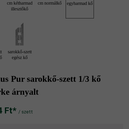
cm kétharmad
cm normálkő
egyharmad kő
illesztőkő
t
sarokkő-szett
kő
egész kő
s Pur sarokkő-szett 1/3 kő
ke árnyalt
Ft‎‎‎*
/ szett