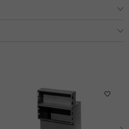
színárnyalatot érjünk el, és elkerüljük a
epes platina fedlap áll rendelkezésre (fedlap
 történő impregnálását javasolja (ez felár
alatt.