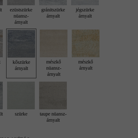
lt
ezüstszürke
gránitszürke
jégszürke
nüansz-
árnyalt
árnyalt
árnyalt
z
mészkő
mészkő
kőszürke
nüansz-
árnyalt
árnyalt
árnyalt
lt
szürke
taupe nüansz-
árnyalt