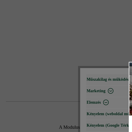
Műszakilag és működéshe
Marketing
Elemzés
Kényelem (weboldal műk
Kényelem (Google Térké
A Modulus Pur kerítés- és falazókő mo