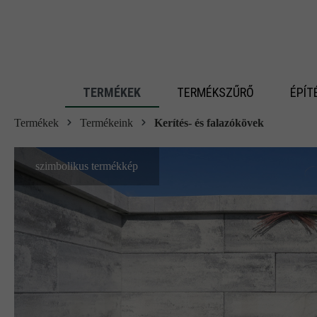
 fő tartalomra
TERMÉKEK
TERMÉKSZŰRŐ
ÉPÍT
Termékek
Termékeink
Kerítés- és falazókövek
szimbolikus termékkép