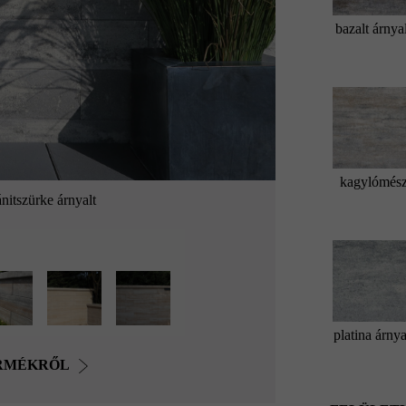
bazalt árnya
kagylómés
nitszürke árnyalt
platina árnya
ERMÉKRŐL