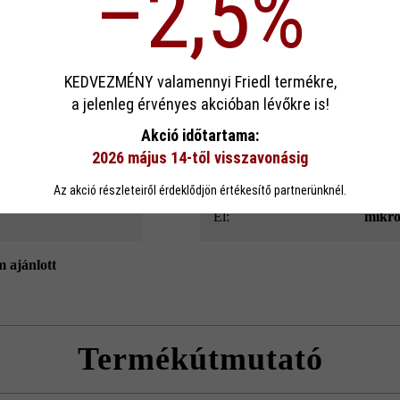
–2,5%
ek köszönhető. Emellett a Modulus Pur kerítés- és falazókő speciális l
és belső oldala.
sa
KEDVEZMÉNY valamennyi Friedl termékre,
a jelenleg érvényes akcióban lévőkre is!
Szín:
kőszü
ookie-kat használ, hogy a lehető legjobb funkcionalitást kínálja Önnek...
Továb
Akció időtartama:
2026 május 14-től visszavonásig
eállítások
Csak funkcionális cookie elfogadása
Minden cookie e
Térkőtípus:
külön
Az akció részleteiről érdeklődjön értékesítő partnerünknél.
él:
mikro
m ajánlott
Termékútmutató