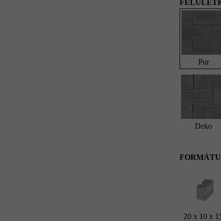
FELÜLETK
Pur
Deko
FORMÁTU
20 x 10 x 1