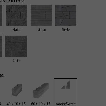
IALAKÍTÁS:
Natur
Linear
Style
Grip
M:
5
40 x 10 x 15
60 x 10 x 15
sarokkő-szett