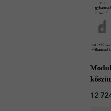
cm
egyharmad
illesztőkő
sarokkő-szet
kétharmad 
Modulu
kőszür
12 724 