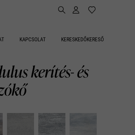
AT
KAPCSOLAT
KERESKEDŐKERESŐ
lus kerítés- és
azókő