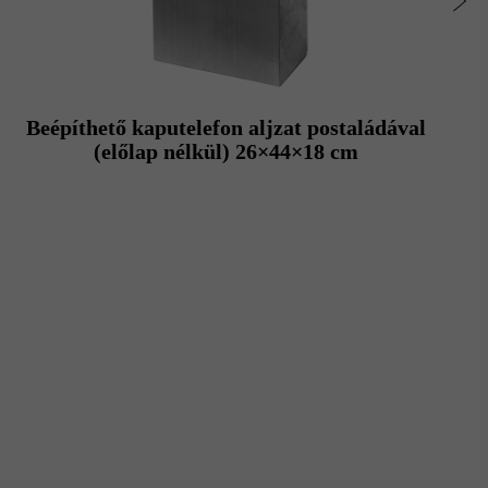
Beépíthető kaputelefon aljzat postaládával
(előlap nélkül) 26×44×18 cm