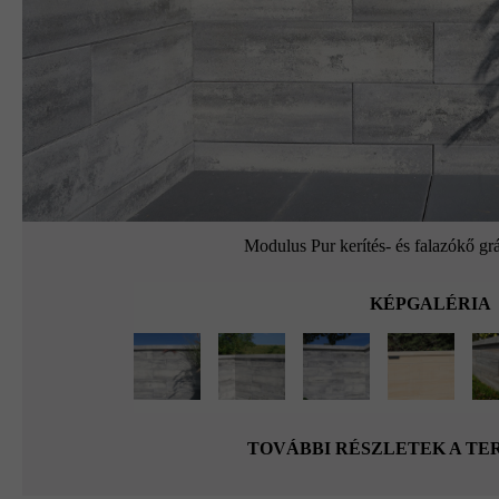
Modulus Pur kerítés- és falazókő grá
KÉPGALÉRIA
TOVÁBBI RÉSZLETEK A T