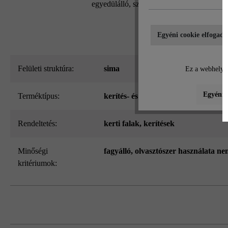
egyedülálló, szabadalmaztatott kőrendszern
Egyéni cookie elfogadá
Felületi struktúra:
sima
Ez a webhely c
Egyéni b
Terméktípus:
kerítés- és falazókő
Rendeltetés:
kerti falak
, kerítések
Minőségi
fagyálló, olvasztószer használata ne
kritériumok: