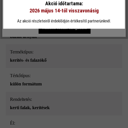
Akció időtartama:
Felületi struktúra:
2026 május 14-től visszavonásig
sima
Egyéni beállítások
Csak funkcionális cookie elfogadása
Az akció részleteiről érdeklődjön értékesítő partnerünknél.
Minden cookie elfogadása
Szín:
bazalt árnyalt
Terméktípus:
kerítés- és falazókő
Térkőtípus:
külön formátum
Rendeltetés:
kerti falak
, kerítések
él: