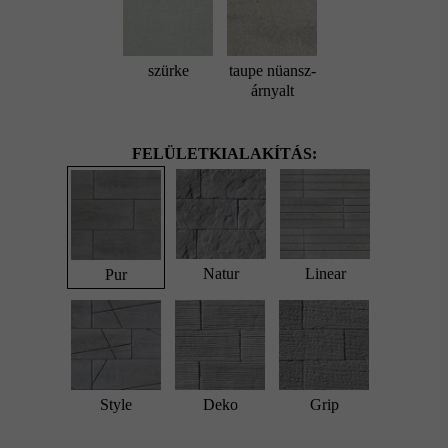
szürke
taupe nüansz-
árnyalt
FELÜLETKIALAKÍTÁS:
Natur
Linear
Pur
Style
Deko
Grip