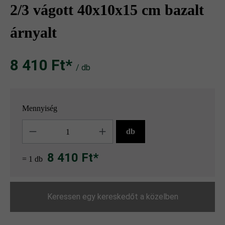
2/3 vágott 40x10x15 cm bazalt
árnyalt
8 410 Ft‎‎‎*
/ db
Mennyiség
Mennyiség
db
8 410 Ft*
= 1 db
Keressen egy kereskedőt a közelben