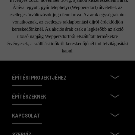
*Érvényes 2026. november 30-ig, ajánlott kiskereskedelmi árak
Áfával együtt, gyár telephelyi (Weppersdorf) átvétellel, az
esetleges árváltozások joga fenntartva. Az árak egységrakatra
vonatkoznak, az esetleges raklapbontási díjról érdeklődjön
kereskedőinknél. Az akciós árak csak a legkésőbb az akció
utolsó napjáig Weppersdorfból elszállított termékekre
érvényesek, a szállítási időkről kereskedőjénél tud felvilágosítást
kapni.
ÉPÍTÉSI PROJEKTJÉHEZ
ÉPÍTÉSZEKNEK
KAPCSOLAT
SZERVÍZ