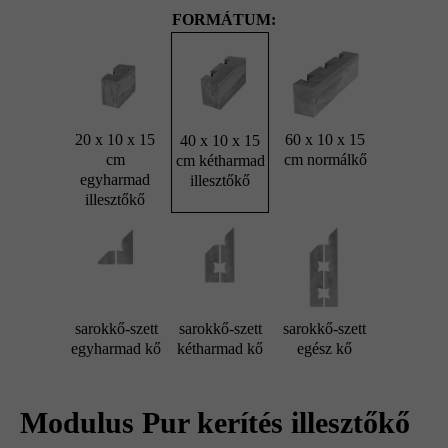
FORMÁTUM:
20 x 10 x 15
60 x 10 x 15
40 x 10 x 15
cm
cm normálkő
cm kétharmad
egyharmad
illesztőkő
illesztőkő
sarokkő-szett
sarokkő-szett
sarokkő-szett
egyharmad kő
kétharmad kő
egész kő
Modulus Pur kerítés illesztőkő