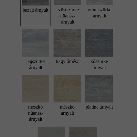
ezüstszürke
gránitszürke
bazalt árnyalt
nüansz-
árnyalt
árnyalt
jégszürke
kagylómész
kőszürke
árnyalt
árnyalt
mészkő
mészkő
platina árnyalt
nüansz-
árnyalt
árnyalt