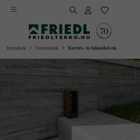
 fő tartalomra
Termékek
Termékeink
Kerítés- és falazókövek