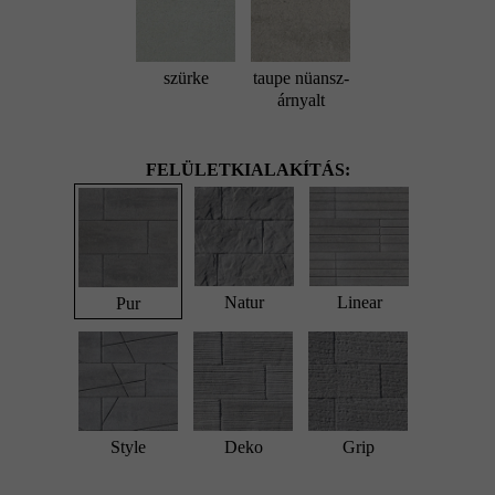
szürke
taupe nüansz-
árnyalt
FELÜLETKIALAKÍTÁS:
Natur
Linear
Pur
Style
Deko
Grip