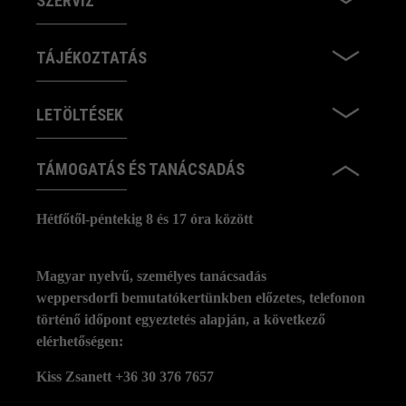
SZERVÍZ
TÁJÉKOZTATÁS
LETÖLTÉSEK
TÁMOGATÁS ÉS TANÁCSADÁS
Hétfőtől-péntekig 8 és 17 óra között
Magyar nyelvű, személyes tanácsadás
weppersdorfi bemutatókertünkben előzetes, telefonon
történő időpont egyeztetés alapján, a következő
elérhetőségen:
Kiss Zsanett +36 30 376 7657