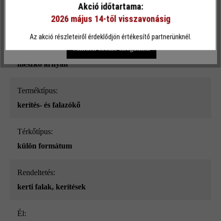
Akció időtartama:
Felületi struktúra:
2026 május 14-től visszavonásig
sima
Egyéni beállítások
Csak funkcionális cookie elfogadása
Az akció részleteiről érdeklődjön értékesítő partnerünknél.
Minden cookie elfogadása
Szín:
mészkő árnyalt
Terméktípus:
kerítés- és falazókő
Térkőtípus:
külön formátum
Rendeltetés:
kerti falak
, kerítések
él: