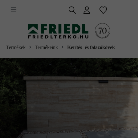
 fő tartalomra
Termékek
Termékeink
Kerítés- és falazókövek