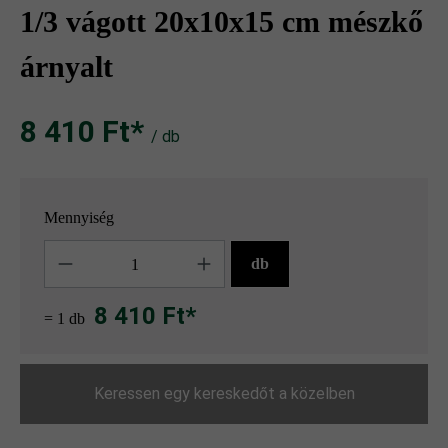
1/3 vágott 20x10x15 cm mészkő
árnyalt
8 410 Ft‎‎‎*
/ db
Mennyiség
Mennyiség
db
8 410 Ft*
= 1 db
Keressen egy kereskedőt a közelben