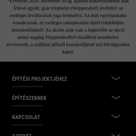
*Érvényes 2026. november 30-ig, ajánlott kiskereskedelmi árak
Áfával együtt, gyár telephelyi (Weppersdorf) átvétellel, az
esetleges árváltozások joga fenntartva. Az árak egységrakatra
vonatkoznak, az esetleges raklapbontási díjról érdeklődjön
kereskedőinknél. Az akciós árak csak a legkésőbb az akció
utolsó napjáig Weppersdorfból elszállított termékekre
érvényesek, a szállítási időkről kereskedőjénél tud felvilágosítást
kapni.
ÉPÍTÉSI PROJEKTJÉHEZ
ÉPÍTÉSZEKNEK
KAPCSOLAT