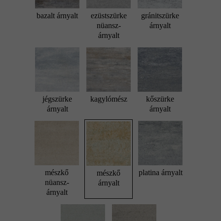
bazalt árnyalt
ezüstszürke
gránitszürke
nüansz-
árnyalt
árnyalt
jégszürke
kagylómész
kőszürke
árnyalt
árnyalt
mészkő
platina árnyalt
mészkő
nüansz-
árnyalt
árnyalt