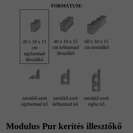
FORMÁTUM:
40 x 10 x 15
60 x 10 x 15
20 x 10 x 15
cm kétharmad
cm normálkő
cm
illesztőkő
egyharmad
illesztőkő
sarokkő-szett
sarokkő-szett
sarokkő-szett
egyharmad kő
kétharmad kő
egész kő
Modulus Pur kerítés illesztőkő