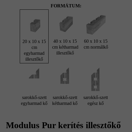
FORMÁTUM:
40 x 10 x 15
60 x 10 x 15
20 x 10 x 15
cm kétharmad
cm normálkő
cm
illesztőkő
egyharmad
illesztőkő
sarokkő-szett
sarokkő-szett
sarokkő-szett
egyharmad kő
kétharmad kő
egész kő
Modulus Pur kerítés illesztőkő