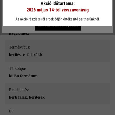
Akció időtartama:
Felületi struktúra:
2026 május 14-től visszavonásig
sima
Egyéni beállítások
Csak funkcionális cookie elfogadása
Az akció részleteiről érdeklődjön értékesítő partnerünknél.
Minden cookie elfogadása
Szín:
kagylómész
Terméktípus:
kerítés- és falazókő
Térkőtípus:
külön formátum
Rendeltetés:
kerti falak
, kerítések
él: