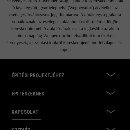
*Érvényes 2026. november 30-ig, ajánlott kiskereskedelmi árak
Áfával együtt, gyár telephelyi (Weppersdorf) átvétellel, az
esetleges árváltozások joga fenntartva. Az árak egységrakatra
vonatkoznak, az esetleges raklapbontási díjról érdeklődjön
kereskedőinknél. Az akciós árak csak a legkésőbb az akció
utolsó napjáig Weppersdorfból elszállított termékekre
érvényesek, a szállítási időkről kereskedőjénél tud felvilágosítást
kapni.
ÉPÍTÉSI PROJEKTJÉHEZ
ÉPÍTÉSZEKNEK
KAPCSOLAT