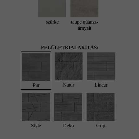
szürke
taupe nüansz-
árnyalt
FELÜLETKIALAKÍTÁS:
Natur
Linear
Pur
Style
Deko
Grip