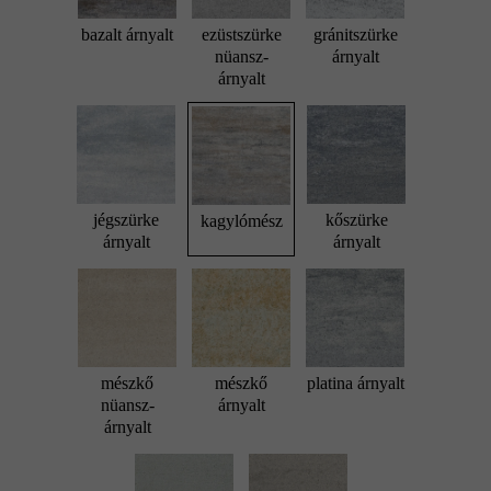
bazalt árnyalt
ezüstszürke
gránitszürke
nüansz-
árnyalt
árnyalt
jégszürke
kőszürke
kagylómész
árnyalt
árnyalt
mészkő
mészkő
platina árnyalt
nüansz-
árnyalt
árnyalt