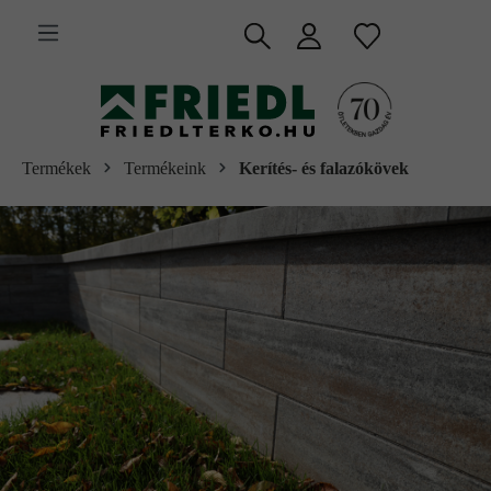
 fő tartalomra
Termékek
Termékeink
Kerítés- és falazókövek