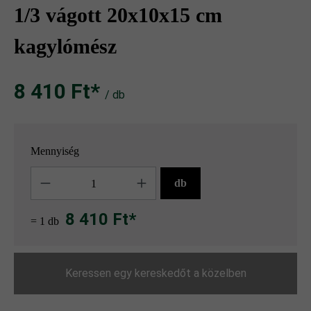
1/3 vágott 20x10x15 cm
kagylómész
8 410 Ft‎‎‎*
/ db
Mennyiség
Mennyiség
db
8 410 Ft*
= 1 db
Keressen egy kereskedőt a közelben