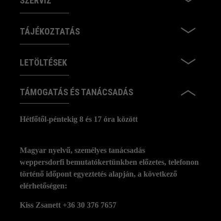
SZERVÍZ
TÁJÉKOZTATÁS
LETÖLTÉSEK
TÁMOGATÁS ÉS TANÁCSADÁS
Hétfőtől-péntekig 8 és 17 óra között
Magyar nyelvű, személyes tanácsadás
weppersdorfi bemutatókertünkben előzetes, telefonon
történő időpont egyeztetés alapján, a következő
elérhetőségen:
Kiss Zsanett +36 30 376 7657