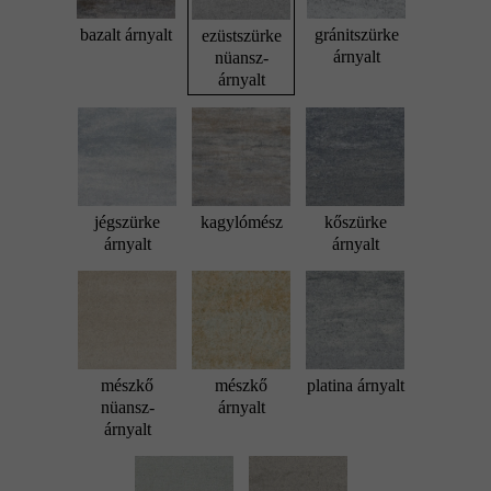
bazalt árnyalt
gránitszürke
ezüstszürke
árnyalt
nüansz-
árnyalt
jégszürke
kagylómész
kőszürke
árnyalt
árnyalt
mészkő
mészkő
platina árnyalt
nüansz-
árnyalt
árnyalt