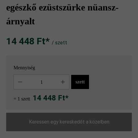
egészkő ezüstszürke nüansz-
árnyalt
14 448 Ft‎‎‎*
/ szett
Mennyiség
Mennyiség
szett
14 448 Ft*
= 1 szett
Keressen egy kereskedőt a közelben