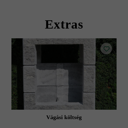
kövekkel együtt szállítható).
Kérjük, vegye figyelembe a lerakási útmutatókat és a
termék adatlapokat az építési tanácsok/szerviz menüpont
Extras
alatt.
Vágási költség