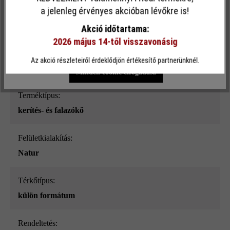
Ez a webhely cookie-kat használ, hogy a lehető legjobb
a jelenleg érvényes akcióban lévőkre is!
Felületi struktúra:
funkcionalitást kínálja Önnek...
További információ
.
sima
Akció időtartama:
2026 május 14-től visszavonásig
Egyéni beállítások
Csak funkcionális cookie elfogadása
Szín:
Az akció részleteiről érdeklődjön értékesítő partnerünknél.
ezüstszürke nüansz-árnyalt_ModulusPur
Minden cookie elfogadása
Terméktípus:
kerítés- és falazókő
Felületkialakítás:
Natur
Térkőtípus:
külön formátum
Rendeltetés: