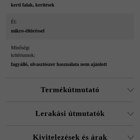
kerti falak
, kerítések
él:
mikro-éltöréssel
Minőségi
kritériumok:
fagyálló, olvasztószer használata nem ajánlott
Termékútmutató
Normálkőből készült építőelemrendszer, vágott passzív
Lerakási útmutatók
kövekkel, sarokkő-szettel és fedőlapokkal.
Körbefutó fazettálás normálkőnél
A fagykár elkerülése érdekében be kell tartani a
Falakhoz és kerítésekhez, valamint előfalazáshoz
Kivitelezések és árak
kitöltőbeton javasolt betonminőségét.