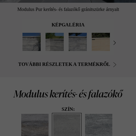
Modulus Pur kerítés- és falazókő gránitszürke árnyalt
KÉPGALÉRIA
TOVÁBBI RÉSZLETEK A TERMÉKRŐL
Modulus kerítés- és falazókő
SZÍN: