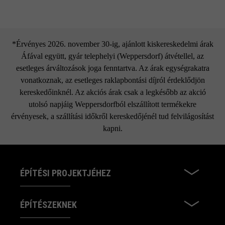
*Érvényes 2026. november 30-ig, ajánlott kiskereskedelmi árak
Áfával együtt, gyár telephelyi (Weppersdorf) átvétellel, az
esetleges árváltozások joga fenntartva. Az árak egységrakatra
vonatkoznak, az esetleges raklapbontási díjról érdeklődjön
kereskedőinknél. Az akciós árak csak a legkésőbb az akció
utolsó napjáig Weppersdorfból elszállított termékekre
érvényesek, a szállítási időkről kereskedőjénél tud felvilágosítást
kapni.
ÉPÍTÉSI PROJEKTJÉHEZ
ÉPÍTÉSZEKNEK