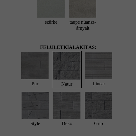
szürke
taupe nüansz-
árnyalt
FELÜLETKIALAKÍTÁS:
Pur
Linear
Natur
Style
Deko
Grip