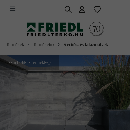
 fő tartalomra
Termékek
Termékeink
Kerítés- és falazókövek
szimbolikus termékkép