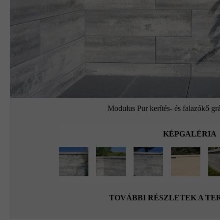
Modulus Pur kerítés- és falazókő grá
KÉPGALÉRIA
TOVÁBBI RÉSZLETEK A T