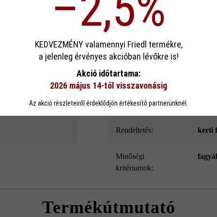
–2,5%
dern hosszúságával és gyönyörű árnyékolásával, gazdag kidolgozottság
ek köszönhető. Emellett a Modulus Pur kerítés- és falazókő speciális l
és belső oldala.
sa
KEDVEZMÉNY valamennyi Friedl termékre,
a jelenleg érvényes akcióban lévőkre is!
ookie-kat használ, hogy a lehető legjobb funkcionalitást kínálja Önnek...
Továb
Akció időtartama:
Szín:
szür
2026 május 14-től visszavonásig
eállítások
Csak funkcionális cookie elfogadása
Minden cookie e
Az akció részleteiről érdeklődjön értékesítő partnerünknél.
Felületkialakítás:
Natu
Rendeltetés:
kerti 
Minőségi
fagyá
kritériumok:
Termékútmutató