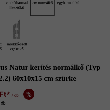
cm kétharmad
egyharmad kő
cm normálkő
illesztőkő
t
sarokkő-szett
kő
egész kő
us Natur kerítés normálkő (Typ
2.2) 60x10x15 cm szürke
t‎‎‎*
%
/ db
/ db