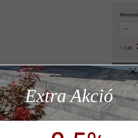
Mennyis
Mennyisé
= 1 db
z szükséges
Extra Akció
Hozzáad
ödése)
Termékleírás
p)