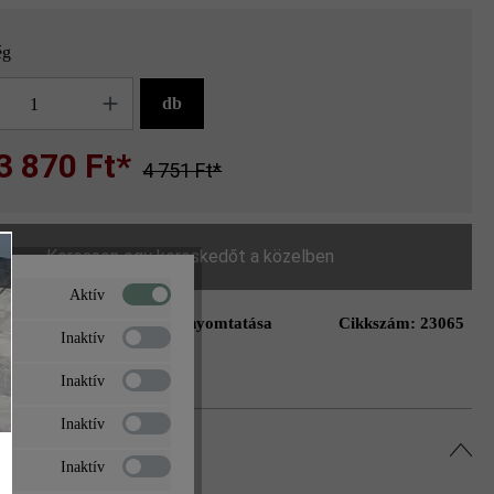
ég
g
db
3 870 Ft*
4 751 Ft*
Keressen egy kereskedőt a közelben
Aktív
Oldal nyomtatása
Cikkszám:
23065
ás a kívánságlistához
Inaktív
Inaktív
Inaktív
Inaktív