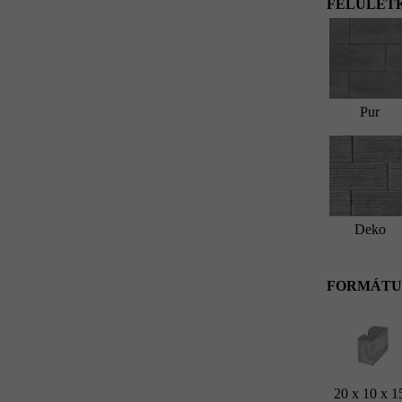
FELÜLETK
Pur
Deko
FORMÁTU
20 x 10 x 1