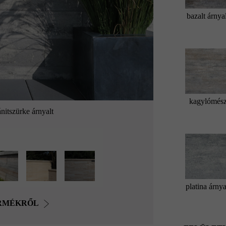
bazalt árnya
kagylómés
nitszürke árnyalt
platina árnya
ERMÉKRŐL