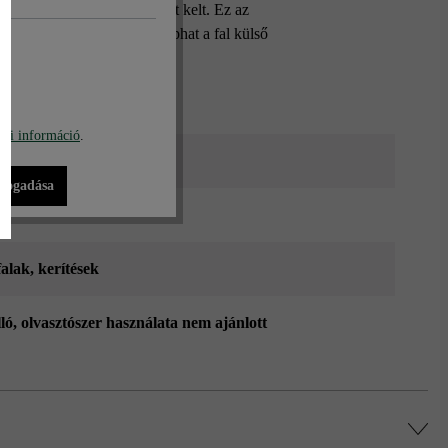
ával igazán mély benyomást kelt. Ez az
erakásával más-más színt kaphat a fal külső
bi információ
.
ke_ModulusPur
lfogadása
r
falak
, kerítések
lló, olvasztószer használata nem ajánlott