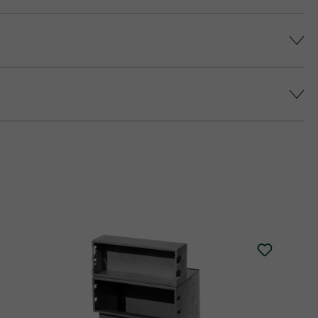
színárnyalatot érjünk el, és elkerüljük a
epes platina fedlap áll rendelkezésre (fedlap
 történő impregnálását javasolja (ez felár
alatt.