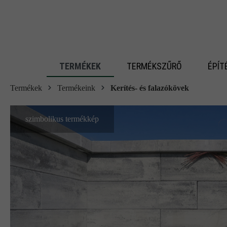
 fő tartalomra
TERMÉKEK
TERMÉKSZŰRŐ
ÉPÍT
Termékek
Termékeink
Kerítés- és falazókövek
szimbolikus termékkép