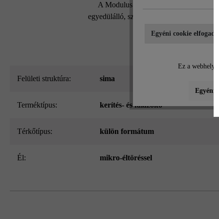
A Modulus Pur kerítés- és falazókő mo
egyedülálló, szabadalmaztatott kőrendszern
Egyéni cookie elfogadá
Ez a webhely c
Felületi struktúra:
sima
Egyéni b
Terméktípus:
kerítés- és falazókő
Térkőtípus:
külön formátum
él:
mikro-éltöréssel