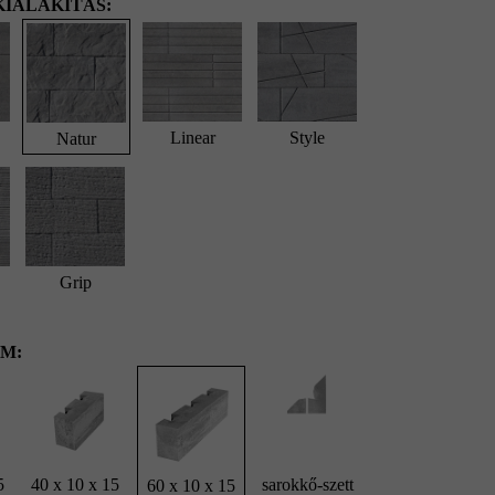
IALAKÍTÁS:
Linear
Style
Natur
Grip
M:
5
40 x 10 x 15
sarokkő-szett
60 x 10 x 15