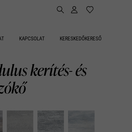
AT
KAPCSOLAT
KERESKEDŐKERESŐ
lus kerítés- és
azókő