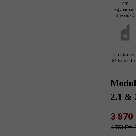
cm
egyharmad
illesztőkő
sarokkő-szet
kétharmad 
Modul
2.1 & 
3 870 F
4 751 Ft‎‎‎* 