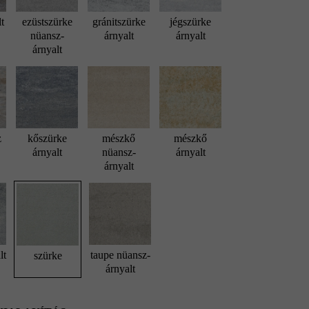
lt
ezüstszürke
gránitszürke
jégszürke
nüansz-
árnyalt
árnyalt
árnyalt
z
kőszürke
mészkő
mészkő
árnyalt
nüansz-
árnyalt
árnyalt
lt
taupe nüansz-
szürke
árnyalt