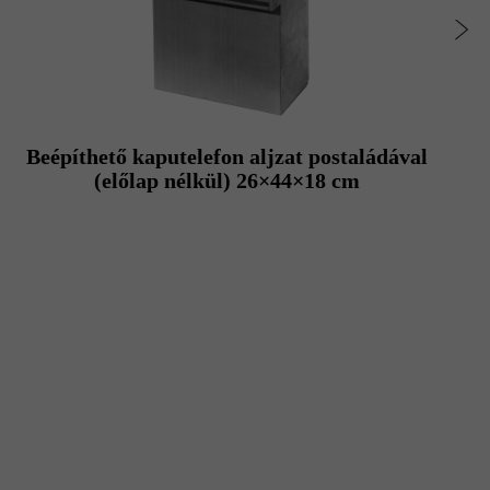
Beépíthető kaputelefon aljzat postaládával
(előlap nélkül) 26×44×18 cm