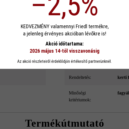
–2,5%
dern hosszúságával és gyönyörű árnyékolásával, gazdag kidolgozottság
ek köszönhető. Emellett a Modulus Pur kerítés- és falazókő speciális l
és belső oldala.
sa
KEDVEZMÉNY valamennyi Friedl termékre,
a jelenleg érvényes akcióban lévőkre is!
ookie-kat használ, hogy a lehető legjobb funkcionalitást kínálja Önnek...
Továb
Akció időtartama:
Szín:
mészk
2026 május 14-től visszavonásig
eállítások
Csak funkcionális cookie elfogadása
Minden cookie e
Az akció részleteiről érdeklődjön értékesítő partnerünknél.
Felületkialakítás:
Natu
Rendeltetés:
kerti 
Minőségi
fagyá
kritériumok:
Termékútmutató