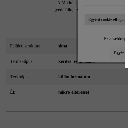
A Modulus Pur kerítés- és falazókő mo
egyedülálló, szabadalmaztatott kőrendszern
Egyéni cookie elfogadá
Ez a webhely c
Felületi struktúra:
sima
Egyéni b
Terméktípus:
kerítés- és falazókő
Térkőtípus:
külön formátum
él:
mikro-éltöréssel