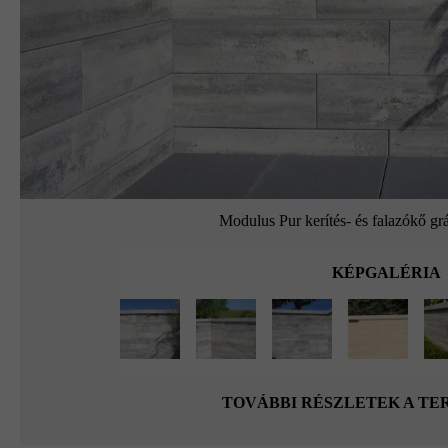
Modulus Pur kerítés- és falazókő grá
KÉPGALÉRIA
TOVÁBBI RÉSZLETEK A T