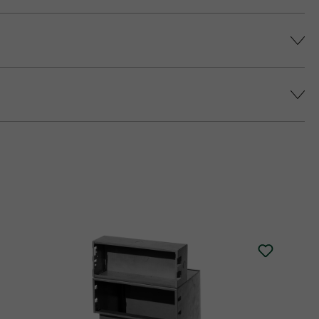
színárnyalatot érjünk el, és elkerüljük a
epes platina fedlap áll rendelkezésre (fedlap
 történő impregnálását javasolja (ez felár
alatt.