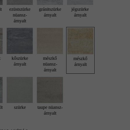
lt
ezüstszürke
gránitszürke
jégszürke
nüansz-
árnyalt
árnyalt
árnyalt
z
kőszürke
mészkő
mészkő
árnyalt
nüansz-
árnyalt
árnyalt
lt
szürke
taupe nüansz-
árnyalt