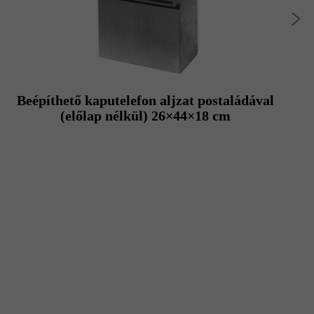
Beépíthető kaputelefon aljzat postaládával
(előlap nélkül) 26×44×18 cm