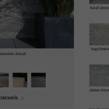
bazalt árnya
kagylómés
nitszürke árnyalt
platina árnya
ERMÉKRŐL