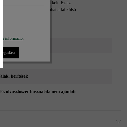
ával igazán mély benyomást kelt. Ez az
erakásával más-más színt kaphat a fal külső
bi információ
.
ő árnyalt_ModulusPur
lfogadása
r
falak
, kerítések
lló, olvasztószer használata nem ajánlott