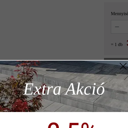
Mennyis
Mennyisé
= 1 db
z szükséges
Extra Akció
Hozzáad
ödése)
Termékleírás
p)