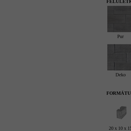
FELÜLETK
Pur
Deko
FORMÁTU
20 x 10 x 1