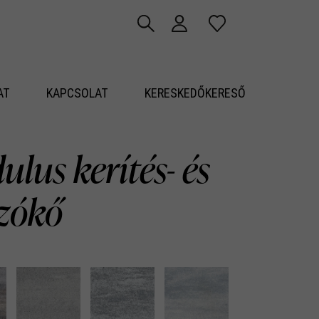
AT
KAPCSOLAT
KERESKEDŐKERESŐ
lus kerítés- és
azókő