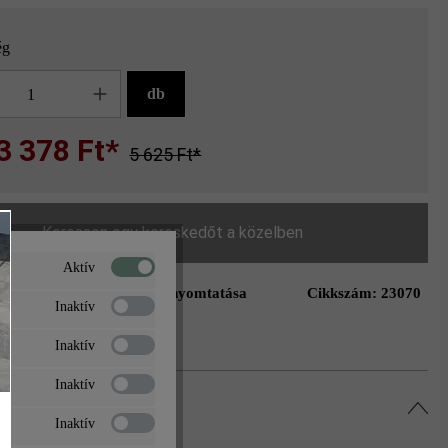
ég
g
db
3 378 Ft*
5 625 Ft*
Keressen egy kereskedőt a közelben
Aktív
Oldal nyomtatása
Cikkszám:
23070
ás a kívánságlistához
Inaktív
Inaktív
Inaktív
Inaktív