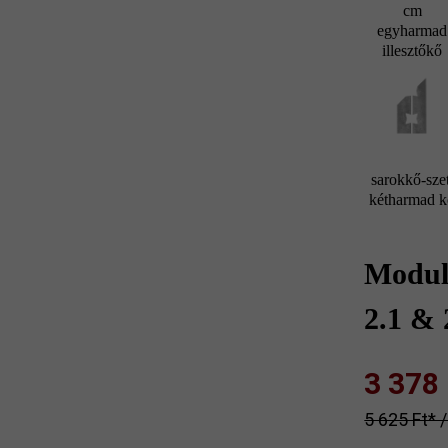
cm
egyharmad
illesztőkő
sarokkő-szet
kétharmad 
Modul
2.1 & 
3 378 F
5 625 Ft‎‎‎* 