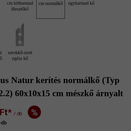
cm kétharmad
egyharmad kő
cm normálkő
illesztőkő
t
sarokkő-szett
kő
egész kő
us Natur kerítés normálkő (Typ
2.2) 60x10x15 cm mészkő árnyalt
t‎‎‎*
%
/ db
/ db