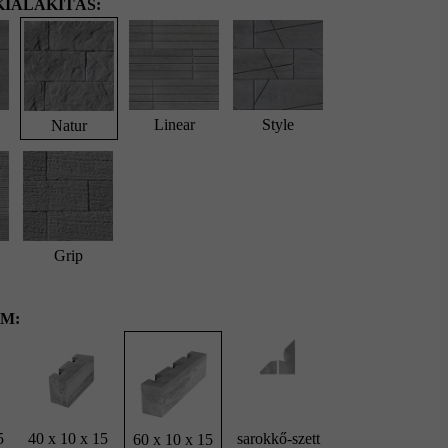
IALAKÍTÁS:
Linear
Style
Natur
Grip
M:
5
40 x 10 x 15
sarokkő-szett
60 x 10 x 15