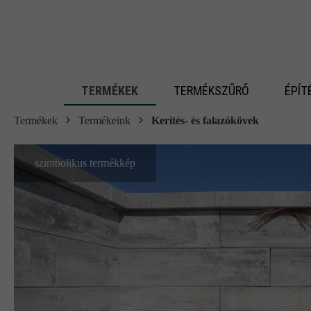
 fő tartalomra
TERMÉKEK
TERMÉKSZŰRŐ
ÉPÍT
Termékek
Termékeink
Kerítés- és falazókövek
szimbolikus termékkép