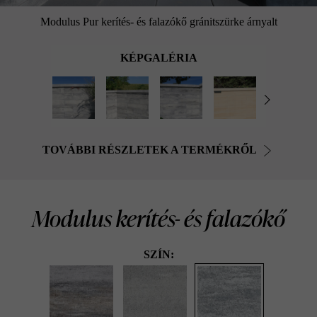
Modulus Pur kerítés- és falazókő gránitszürke árnyalt
KÉPGALÉRIA
TOVÁBBI RÉSZLETEK A TERMÉKRŐL
Modulus kerítés- és falazókő
SZÍN: