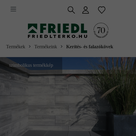
 fő tartalomra
Termékek
Termékeink
Kerítés- és falazókövek
szimbolikus termékkép