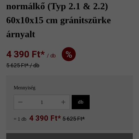
normálkő (Typ 2.1 & 2.2)
60x10x15 cm gránitszürke
árnyalt
4 390 Ft‎‎‎*
%
/ db
5 625 Ft‎‎‎* / db
Mennyiség
Mennyiség
db
4 390 Ft*
5 625 Ft*
= 1 db