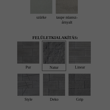
szürke
taupe nüansz-
árnyalt
FELÜLETKIALAKÍTÁS:
Pur
Linear
Natur
Style
Deko
Grip