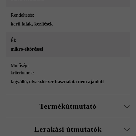
Rendeltetés:
kerti falak
, kerítések
él:
mikro-éltöréssel
Minőségi
kritériumok:
fagyálló, olvasztószer használata nem ajánlott
Termékútmutató
Normálkőből készült építőelemrendszer, vágott passzív
Lerakási útmutatók
kövekkel, sarokkő-szettel és fedőlapokkal.