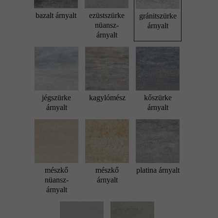
bazalt árnyalt
ezüstszürke
gránitszürke
nüansz-
árnyalt
árnyalt
jégszürke
kagylómész
kőszürke
árnyalt
árnyalt
mészkő
mészkő
platina árnyalt
nüansz-
árnyalt
árnyalt