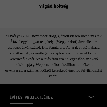
Vágási költség
*Érvényes 2026. november 30-ig, ajánlott kiskereskedelmi árak
Áfával együtt, gyár telephelyi (Weppersdorf) átvétellel, az
esetleges árváltozások joga fenntartva. Az árak egységrakatra
vonatkoznak, az esetleges raklapbontási díjról érdeklődjön
kereskedőinknél. Az akciós árak csak a legkésőbb az akció
utolsó napjáig Weppersdorfból elszállított termékekre
érvényesek, a szállítási időkről kereskedőjénél tud felvilágosítást
kapni.
ÉPÍTÉSI PROJEKTJÉHEZ