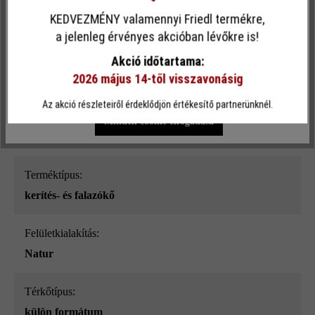
KEDVEZMÉNY valamennyi Friedl termékre,
Ez a webhely cookie-kat használ, hogy a lehető legjobb
a jelenleg érvényes akcióban lévőkre is!
funkcionalitást kínálja Önnek...
További információ
.
Felületi struktúra:
Akció időtartama:
2026 május 14-től visszavonásig
sima
Egyéni beállítások
Csak funkcionális cookie elfogadása
Az akció részleteiről érdeklődjön értékesítő partnerünknél.
Szín:
Minden cookie elfogadása
gránitszürke árnyalt_ModulusPur
Terméktípus:
kerítés- és falazókő
Felületkialakítás:
Natur
Térkőtípus:
külön formátum