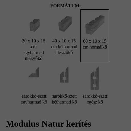
FORMÁTUM:
20 x 10 x 15
40 x 10 x 15
60 x 10 x 15
cm
cm kétharmad
cm normálkő
egyharmad
illesztőkő
illesztőkő
sarokkő-szett
sarokkő-szett
sarokkő-szett
egyharmad kő
kétharmad kő
egész kő
Modulus Natur kerítés