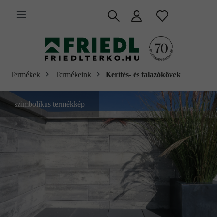
 fő tartalomra
Termékek
Termékeink
Kerítés- és falazókövek
szimbolikus termékkép