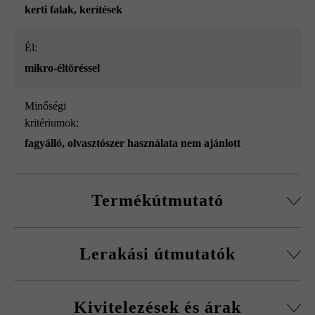
kerti falak
, kerítések
él:
mikro-éltöréssel
Minőségi
kritériumok:
fagyálló, olvasztószer használata nem ajánlott
Termékútmutató
Normálkőből készült építőelemrendszer, vágott passzív
Lerakási útmutatók
kövekkel, sarokkő-szettel és fedőlapokkal.
Körbefutó fazettálás normálkőnél
A fagykár elkerülése érdekében be kell tartani a
Falakhoz és kerítésekhez, valamint előfalazáshoz
Kivitelezések és árak
kitöltőbeton javasolt betonminőségét.