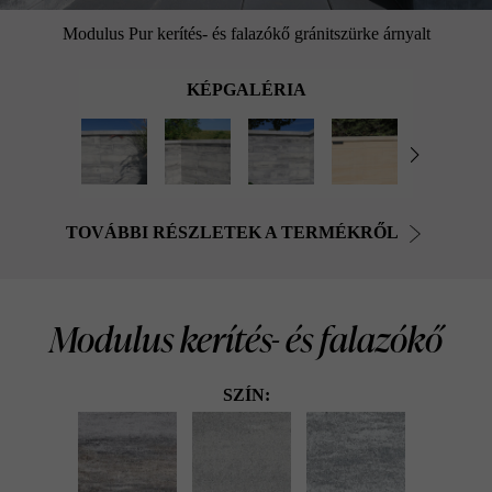
Modulus Pur kerítés- és falazókő gránitszürke árnyalt
KÉPGALÉRIA
TOVÁBBI RÉSZLETEK A TERMÉKRŐL
Modulus kerítés- és falazókő
SZÍN: