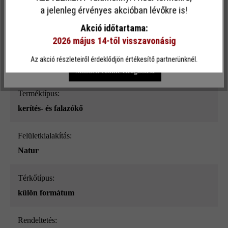
Ez a webhely cookie-kat használ, hogy a lehető legjobb
a jelenleg érvényes akcióban lévőkre is!
Felületi struktúra:
funkcionalitást kínálja Önnek...
További információ
.
sima
Akció időtartama:
2026 május 14-től visszavonásig
Egyéni beállítások
Csak funkcionális cookie elfogadása
Szín:
Az akció részleteiről érdeklődjön értékesítő partnerünknél.
kőszürke árnyalt_ModulusPur
Minden cookie elfogadása
Terméktípus:
kerítés- és falazókő
Felületkialakítás:
Natur
Térkőtípus:
külön formátum
Rendeltetés: