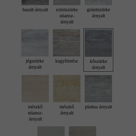
bazalt árnyalt
ezüstszürke
gránitszürke
nüansz-
árnyalt
árnyalt
jégszürke
kagylómész
kőszürke
árnyalt
árnyalt
mészkő
mészkő
platina árnyalt
nüansz-
árnyalt
árnyalt