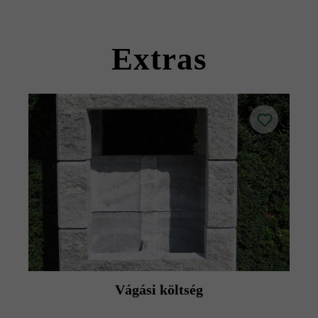
Kérjük, vegye figyelembe a lerakási útmutatókat és a
termék adatlapokat az építési tanácsok/szerviz menüpont
Extras
alatt.
Vágási költség