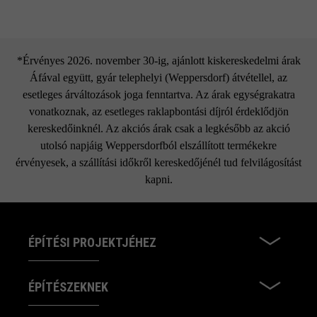
*Érvényes 2026. november 30-ig, ajánlott kiskereskedelmi árak
Áfával együtt, gyár telephelyi (Weppersdorf) átvétellel, az
esetleges árváltozások joga fenntartva. Az árak egységrakatra
vonatkoznak, az esetleges raklapbontási díjról érdeklődjön
kereskedőinknél. Az akciós árak csak a legkésőbb az akció
utolsó napjáig Weppersdorfból elszállított termékekre
érvényesek, a szállítási időkről kereskedőjénél tud felvilágosítást
kapni.
ÉPÍTÉSI PROJEKTJÉHEZ
ÉPÍTÉSZEKNEK