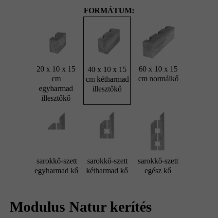
FORMÁTUM:
20 x 10 x 15
60 x 10 x 15
40 x 10 x 15
cm
cm normálkő
cm kétharmad
egyharmad
illesztőkő
illesztőkő
sarokkő-szett
sarokkő-szett
sarokkő-szett
egyharmad kő
kétharmad kő
egész kő
Modulus Natur kerítés