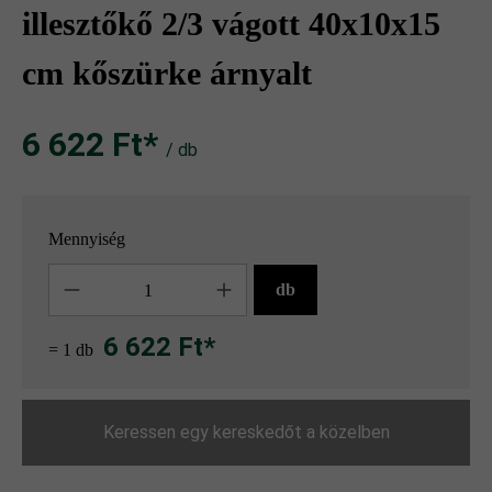
illesztőkő 2/3 vágott 40x10x15
cm kőszürke árnyalt
6 622 Ft‎‎‎*
/ db
Mennyiség
Mennyiség
db
6 622 Ft*
= 1 db
Keressen egy kereskedőt a közelben