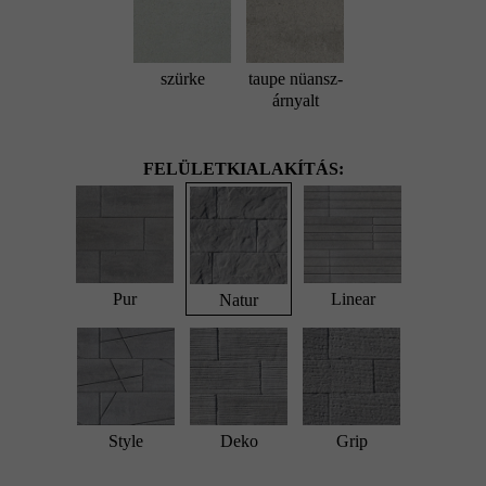
szürke
taupe nüansz-
árnyalt
FELÜLETKIALAKÍTÁS:
Pur
Linear
Natur
Style
Deko
Grip