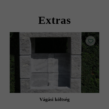
Kérjük, vegye figyelembe a lerakási útmutatókat és a
termék adatlapokat az építési tanácsok/szerviz menüpont
Extras
alatt.
Vágási költség