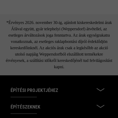
*Érvényes 2026. november 30-ig, ajánlott kiskereskedelmi árak
Áfával együtt, gyár telephelyi (Weppersdorf) átvétellel, az
esetleges árváltozások joga fenntartva. Az árak egységrakatra
vonatkoznak, az esetleges raklapbontási díjról érdeklődjön
kereskedőinknél. Az akciós árak csak a legkésőbb az akció
utolsó napjáig Weppersdorfból elszállított termékekre
érvényesek, a szállítási időkről kereskedőjénél tud felvilágosítást
kapni.
ÉPÍTÉSI PROJEKTJÉHEZ
ÉPÍTÉSZEKNEK