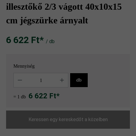
illesztőkő 2/3 vágott 40x10x15
cm jégszürke árnyalt
6 622 Ft‎‎‎*
/ db
Mennyiség
Mennyiség
db
6 622 Ft*
= 1 db
Keressen egy kereskedőt a közelben