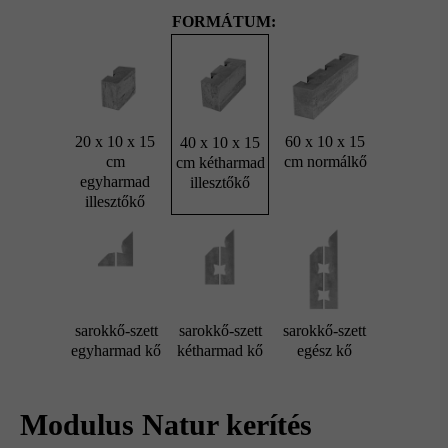
FORMÁTUM:
20 x 10 x 15
60 x 10 x 15
40 x 10 x 15
cm
cm normálkő
cm kétharmad
egyharmad
illesztőkő
illesztőkő
sarokkő-szett
sarokkő-szett
sarokkő-szett
egyharmad kő
kétharmad kő
egész kő
Modulus Natur kerítés