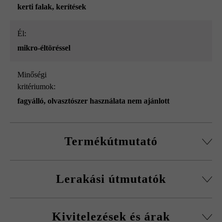
kerti falak
, kerítések
él:
mikro-éltöréssel
Minőségi
kritériumok:
fagyálló, olvasztószer használata nem ajánlott
Termékútmutató
Normálkőből készült építőelemrendszer, vágott passzív
Lerakási útmutatók
kövekkel, sarokkő-szettel és fedőlapokkal.
Körbefutó fazettálás normálkőnél
A fagykár elkerülése érdekében be kell tartani a
Falakhoz és kerítésekhez, valamint előfalazáshoz
Kivitelezések és árak
kitöltőbeton javasolt betonminőségét.