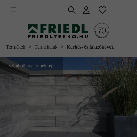
 fő tartalomra
Termékek
Termékeink
Kerítés- és falazókövek
szimbolikus termékkép