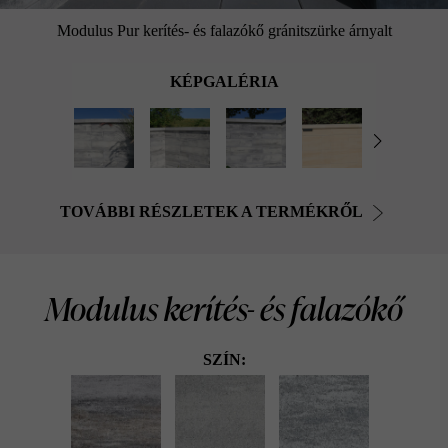
Modulus Pur kerítés- és falazókő gránitszürke árnyalt
KÉPGALÉRIA
TOVÁBBI RÉSZLETEK A TERMÉKRŐL
Modulus kerítés- és falazókő
SZÍN: