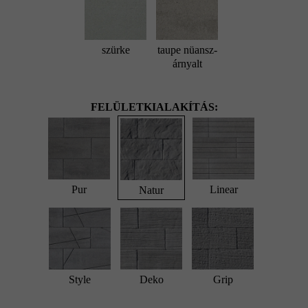
szürke
taupe nüansz-
árnyalt
FELÜLETKIALAKÍTÁS:
Pur
Linear
Natur
Style
Deko
Grip