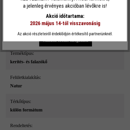
Ez a webhely cookie-kat használ, hogy a lehető legjobb
a jelenleg érvényes akcióban lévőkre is!
Felületi struktúra:
funkcionalitást kínálja Önnek...
További információ
.
sima
Akció időtartama:
2026 május 14-től visszavonásig
Egyéni beállítások
Csak funkcionális cookie elfogadása
Szín:
Az akció részleteiről érdeklődjön értékesítő partnerünknél.
jégszürke árnyalt_ModulusPur
Minden cookie elfogadása
Terméktípus:
kerítés- és falazókő
Felületkialakítás:
Natur
Térkőtípus:
külön formátum
Rendeltetés: