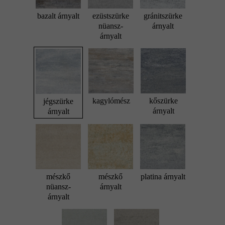
bazalt árnyalt
ezüstszürke
gránitszürke
nüansz-
árnyalt
árnyalt
kagylómész
kőszürke
jégszürke
árnyalt
árnyalt
mészkő
mészkő
platina árnyalt
nüansz-
árnyalt
árnyalt