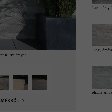
bazalt árnya
kagylómés
nitszürke árnyalt
platina árnya
ERMÉKRŐL