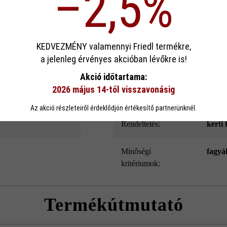
–2,5%
ek köszönhető. Emellett a Modulus Pur kerítés- és falazókő speciális l
és belső oldala.
sa
KEDVEZMÉNY valamennyi Friedl termékre,
a jelenleg érvényes akcióban lévőkre is!
Szín:
jégsz
ookie-kat használ, hogy a lehető legjobb funkcionalitást kínálja Önnek...
Továb
Akció időtartama:
2026 május 14-től visszavonásig
eállítások
Csak funkcionális cookie elfogadása
Minden cookie e
Felületkialakítás:
Natu
Az akció részleteiről érdeklődjön értékesítő partnerünknél.
Rendeltetés:
kerti 
Minőségi
fagyá
kritériumok:
Termékútmutató