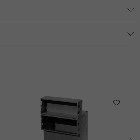
színárnyalatot érjünk el, és elkerüljük a
epes platina fedlap áll rendelkezésre (fedlap
 történő impregnálását javasolja (ez felár
alatt.