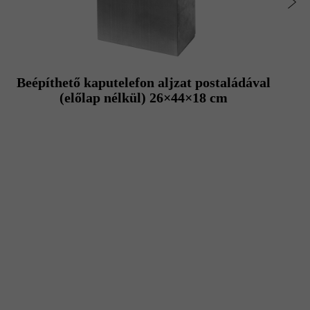
Beépíthető kaputelefon aljzat postaládával
(előlap nélkül) 26×44×18 cm