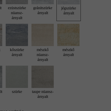
lt
ezüstszürke
gránitszürke
jégszürke
nüansz-
árnyalt
árnyalt
árnyalt
z
kőszürke
mészkő
mészkő
árnyalt
nüansz-
árnyalt
árnyalt
lt
szürke
taupe nüansz-
árnyalt