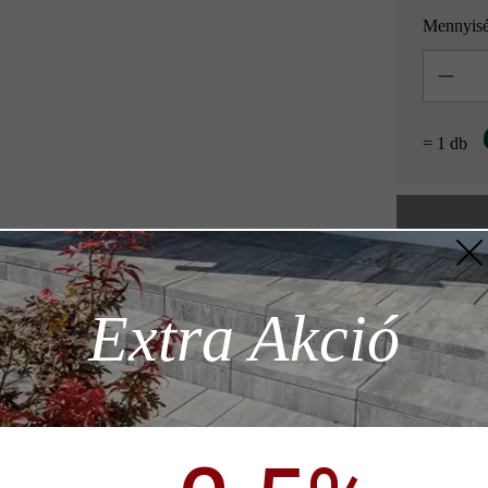
Mennyis
Mennyisé
= 1 db
Hozzáad
z szükséges
Extra Akció
Termékleírás
ödése)
p)
dern hosszúságával és gyönyörű árnyékolásával, gazdag kidolgozottság