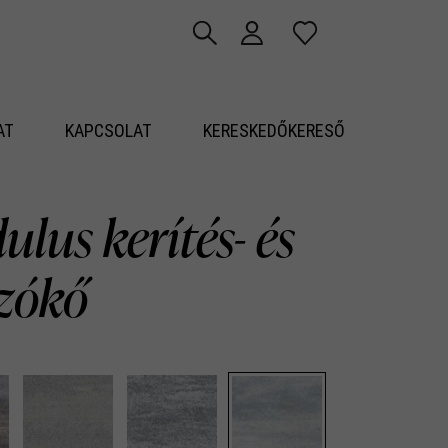
AT
KAPCSOLAT
KERESKEDŐKERESŐ
lus kerítés- és
azókő