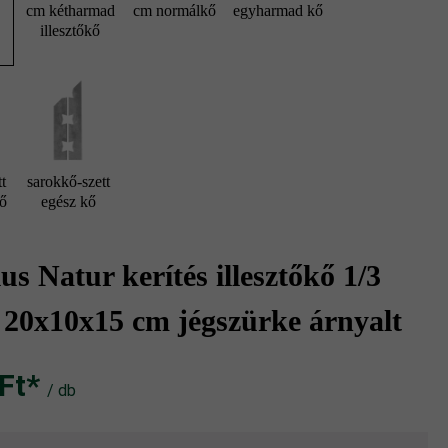
cm kétharmad
cm normálkő
egyharmad kő
illesztőkő
d
t
sarokkő-szett
kő
egész kő
s Natur kerítés illesztőkő 1/3
 20x10x15 cm jégszürke árnyalt
t‎‎‎*
/ db