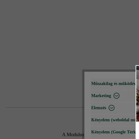
Műszakilag és működéshe
Marketing
Elemzés
Kényelem (weboldal műk
Kényelem (Google Térké
A Modulus Pur kerítés- és falazókő mo