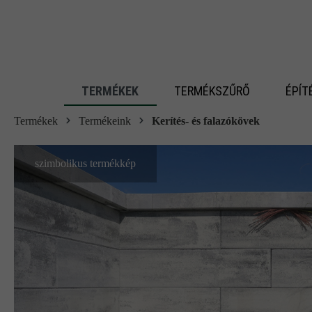
 fő tartalomra
TERMÉKEK
TERMÉKSZŰRŐ
ÉPÍT
Termékek
Termékeink
Kerítés- és falazókövek
szimbolikus termékkép