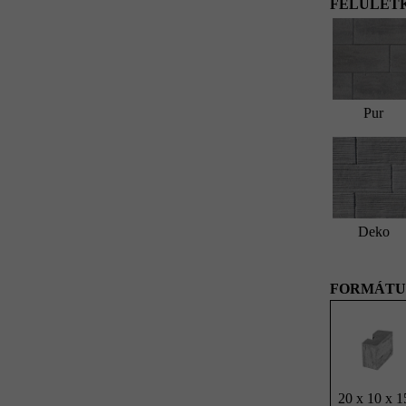
FELÜLETK
Pur
Deko
FORMÁTU
20 x 10 x 1