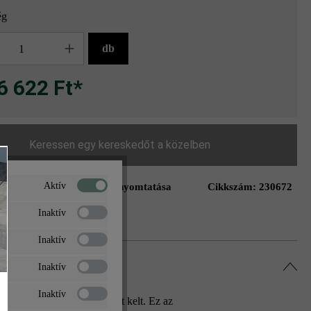
ég
g
db
6 622 Ft*
Keressen egy kereskedőt a közelben
Aktív
Oldal nyomtatása
Cikkszám:
230672
ás a kívánságlistához
Inaktív
Inaktív
Inaktív
Inaktív
ával igazán mély benyomást kelt. Ez az