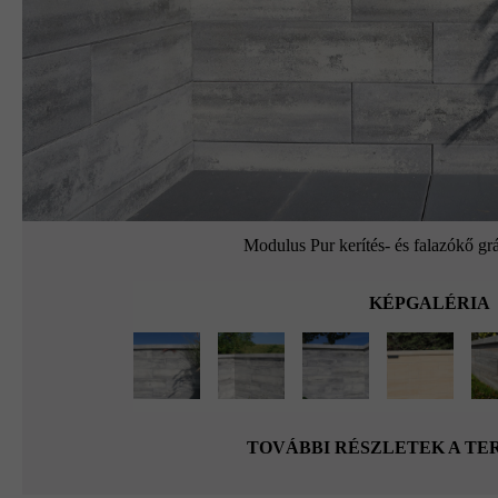
Modulus Pur kerítés- és falazókő grá
KÉPGALÉRIA
TOVÁBBI RÉSZLETEK A T