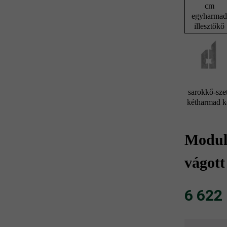
cm
egyharma
illesztőkő
sarokkő-szet
kétharmad 
Modulu
vágott
6 622 F