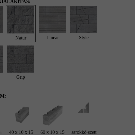
IALAKÍTÁS:
Linear
Style
Natur
Grip
M:
40 x 10 x 15
60 x 10 x 15
sarokkő-szett
5