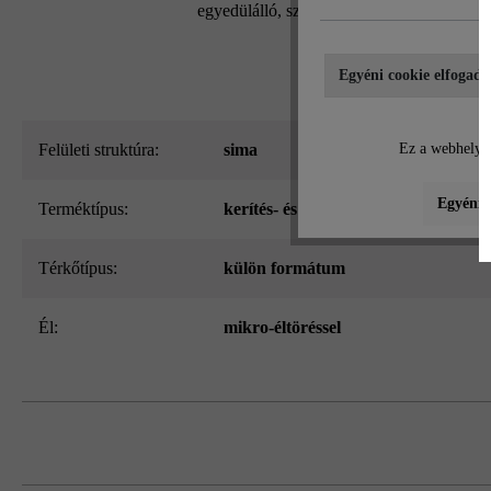
egyedülálló, szabadalmaztatott kőrendszern
Egyéni cookie elfogadá
Felületi struktúra:
sima
Ez a webhely c
Egyéni b
Terméktípus:
kerítés- és falazókő
Térkőtípus:
külön formátum
él:
mikro-éltöréssel