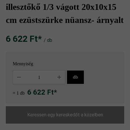
illesztőkő 1/3 vágott 20x10x15
cm ezüstszürke nüansz- árnyalt
6 622 Ft‎‎‎*
/ db
Mennyiség
Mennyiség
db
6 622 Ft*
= 1 db
Keressen egy kereskedőt a közelben