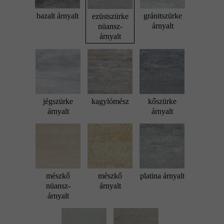
bazalt árnyalt
gránitszürke
ezüstszürke
árnyalt
nüansz-
árnyalt
jégszürke
kagylómész
kőszürke
árnyalt
árnyalt
mészkő
mészkő
platina árnyalt
nüansz-
árnyalt
árnyalt