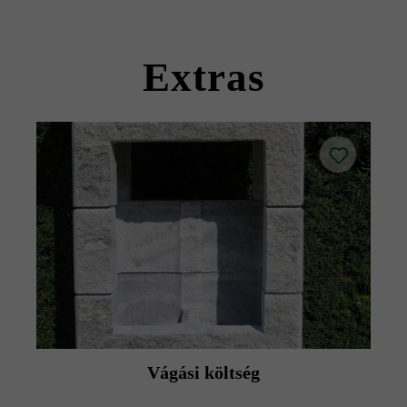
kövekkel együtt szállítható).
Kérjük, vegye figyelembe a lerakási útmutatókat és a
termék adatlapokat az építési tanácsok/szerviz menüpont
Extras
alatt.
Vágási költség