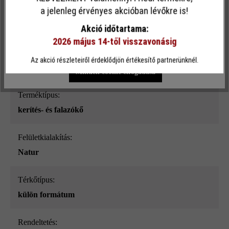
Ez a webhely cookie-kat használ, hogy a lehető legjobb
a jelenleg érvényes akcióban lévőkre is!
Felületi struktúra:
funkcionalitást kínálja Önnek...
További információ
.
sima
Akció időtartama:
2026 május 14-től visszavonásig
Egyéni beállítások
Csak funkcionális cookie elfogadása
Szín:
Az akció részleteiről érdeklődjön értékesítő partnerünknél.
ezüstszürke nüansz-árnyalt_ModulusPur
Minden cookie elfogadása
Terméktípus:
kerítés- és falazókő
Felületkialakítás:
Natur
Térkőtípus:
külön formátum
Rendeltetés: