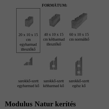
FORMÁTUM:
40 x 10 x 15
60 x 10 x 15
20 x 10 x 15
cm kétharmad
cm normálkő
cm
illesztőkő
egyharmad
illesztőkő
sarokkő-szett
sarokkő-szett
sarokkő-szett
egyharmad kő
kétharmad kő
egész kő
Modulus Natur kerítés