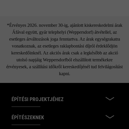
*Érvényes 2026. november 30-ig, ajánlott kiskereskedelmi árak
Áfával együtt, gyár telephelyi (Weppersdorf) átvétellel, az
esetleges árváltozások joga fenntartva. Az árak egységrakatra
vonatkoznak, az esetleges raklapbontási díjról érdeklődjön
kereskedőinknél. Az akciós árak csak a legkésőbb az akció
utolsó napjáig Weppersdorfból elszállított termékekre
érvényesek, a szállítási időkről kereskedőjénél tud felvilágosítást
kapni.
ÉPÍTÉSI PROJEKTJÉHEZ
ÉPÍTÉSZEKNEK