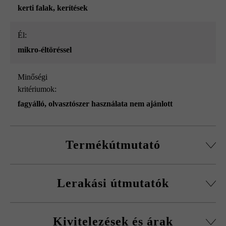
kerti falak
, kerítések
él:
mikro-éltöréssel
Minőségi
kritériumok:
fagyálló, olvasztószer használata nem ajánlott
Termékútmutató
Normálkőből készült építőelemrendszer, vágott passzív
Lerakási útmutatók
kövekkel, sarokkő-szettel és fedőlapokkal.
Körbefutó fazettálás normálkőnél
A fagykár elkerülése érdekében be kell tartani a
Falakhoz és kerítésekhez, valamint előfalazáshoz
Kivitelezések és árak
kitöltőbeton javasolt betonminőségét.