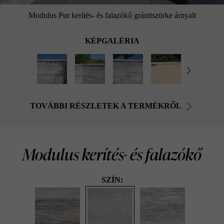
Modulus Pur kerítés- és falazókő gránitszürke árnyalt
KÉPGALÉRIA
TOVÁBBI RÉSZLETEK A TERMÉKRŐL
Modulus kerítés- és falazókő
SZÍN: