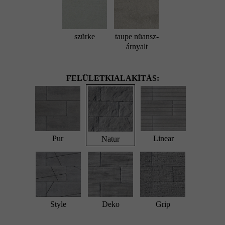
szürke
taupe nüansz-
árnyalt
FELÜLETKIALAKÍTÁS:
Pur
Linear
Natur
Style
Deko
Grip