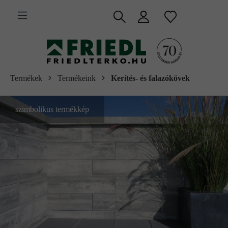
 fő tartalomra
Termékek
Termékeink
Kerítés- és falazókövek
szimbolikus termékkép