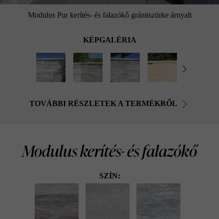
Modulus Pur kerítés- és falazókő gránitszürke árnyalt
KÉPGALÉRIA
TOVÁBBI RÉSZLETEK A TERMÉKRŐL
Modulus kerítés- és falazókő
SZÍN: