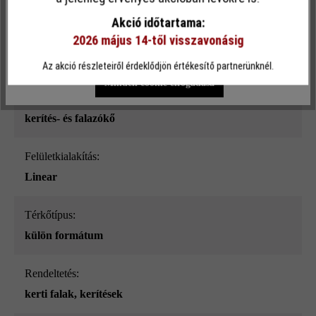
sima
funkcionalitást kínálja Önnek...
További információ
.
Akció időtartama:
2026 május 14-től visszavonásig
Szín:
Egyéni beállítások
Csak funkcionális cookie elfogadása
mészkő árnyalt_ModulusPur
Az akció részleteiről érdeklődjön értékesítő partnerünknél.
Minden cookie elfogadása
Terméktípus:
kerítés- és falazókő
Felületkialakítás:
Linear
Térkőtípus:
külön formátum
Rendeltetés:
kerti falak
, kerítések