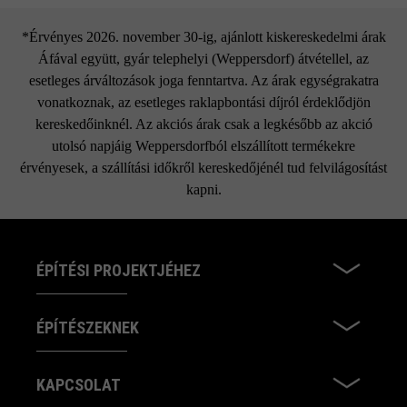
*Érvényes 2026. november 30-ig, ajánlott kiskereskedelmi árak
Áfával együtt, gyár telephelyi (Weppersdorf) átvétellel, az
esetleges árváltozások joga fenntartva. Az árak egységrakatra
vonatkoznak, az esetleges raklapbontási díjról érdeklődjön
kereskedőinknél. Az akciós árak csak a legkésőbb az akció
utolsó napjáig Weppersdorfból elszállított termékekre
érvényesek, a szállítási időkről kereskedőjénél tud felvilágosítást
kapni.
ÉPÍTÉSI PROJEKTJÉHEZ
ÉPÍTÉSZEKNEK
KAPCSOLAT