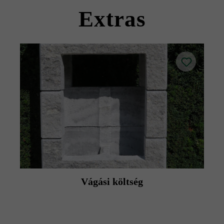
termék adatlapokat az építési tanácsok/szerviz menüpont
Extras
alatt.
Vágási költség