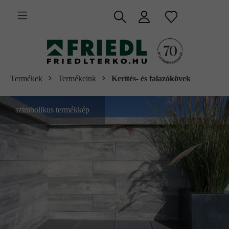
 fő tartalomra
Termékek
Termékeink
Kerítés- és falazókövek
szimbolikus termékkép