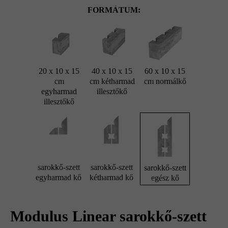
FORMÁTUM:
20 x 10 x 15
40 x 10 x 15
60 x 10 x 15
cm
cm kétharmad
cm normálkő
egyharmad
illesztőkő
illesztőkő
sarokkő-szett
sarokkő-szett
sarokkő-szett
egyharmad kő
kétharmad kő
egész kő
Modulus Linear sarokkő-szett