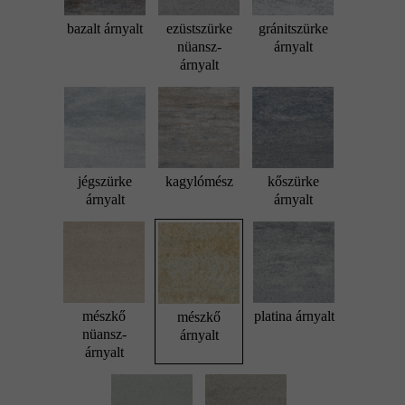
bazalt árnyalt
ezüstszürke
gránitszürke
nüansz-
árnyalt
árnyalt
jégszürke
kagylómész
kőszürke
árnyalt
árnyalt
mészkő
platina árnyalt
mészkő
nüansz-
árnyalt
árnyalt