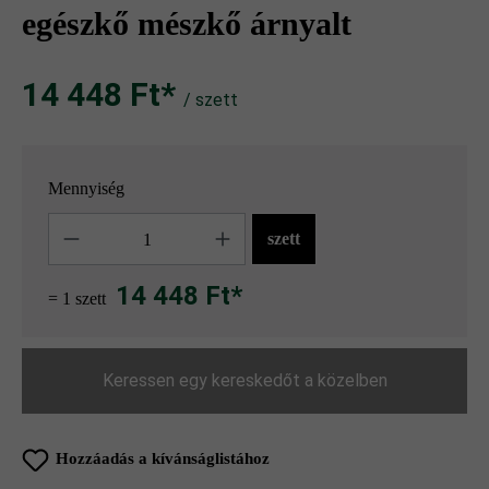
egészkő mészkő árnyalt
14 448 Ft‎‎‎*
/ szett
Mennyiség
Mennyiség
szett
14 448 Ft*
= 1 szett
Keressen egy kereskedőt a közelben
Hozzáadás a kívánságlistához