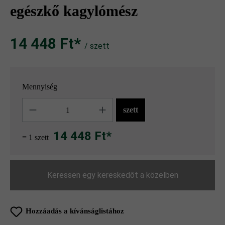
egészkő kagylómész
14 448 Ft‎‎‎*
/ szett
Mennyiség
Mennyiség
szett
14 448 Ft*
= 1 szett
Keressen egy kereskedőt a közelben
Hozzáadás a kívánságlistához