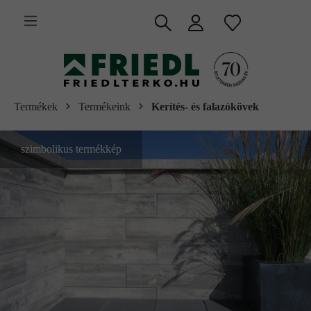
 fő tartalomra
Termékek
Termékeink
Kerítés- és falazókövek
szimbolikus termékkép