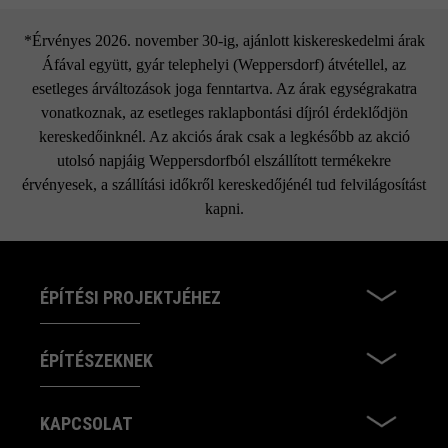
*Érvényes 2026. november 30-ig, ajánlott kiskereskedelmi árak
Áfával együtt, gyár telephelyi (Weppersdorf) átvétellel, az
esetleges árváltozások joga fenntartva. Az árak egységrakatra
vonatkoznak, az esetleges raklapbontási díjról érdeklődjön
kereskedőinknél. Az akciós árak csak a legkésőbb az akció
utolsó napjáig Weppersdorfból elszállított termékekre
érvényesek, a szállítási időkről kereskedőjénél tud felvilágosítást
kapni.
ÉPÍTÉSI PROJEKTJÉHEZ
ÉPÍTÉSZEKNEK
KAPCSOLAT