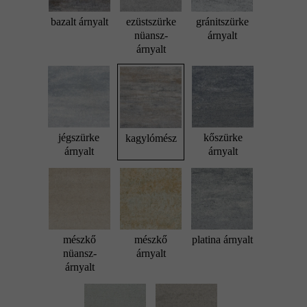
bazalt árnyalt
ezüstszürke
gránitszürke
nüansz-
árnyalt
árnyalt
jégszürke
kőszürke
kagylómész
árnyalt
árnyalt
mészkő
mészkő
platina árnyalt
nüansz-
árnyalt
árnyalt