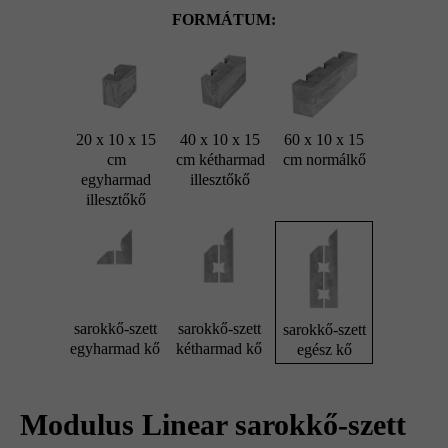
FORMÁTUM:
20 x 10 x 15
40 x 10 x 15
60 x 10 x 15
cm
cm kétharmad
cm normálkő
egyharmad
illesztőkő
illesztőkő
sarokkő-szett
sarokkő-szett
sarokkő-szett
egyharmad kő
kétharmad kő
egész kő
Modulus Linear sarokkő-szett