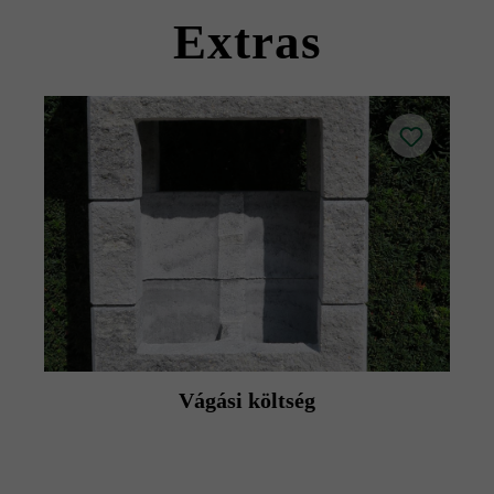
termék adatlapokat az építési tanácsok/szerviz menüpont
Extras
alatt.
Vágási költség