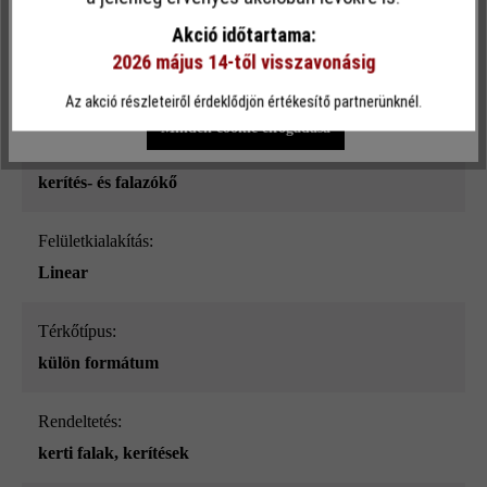
sima
funkcionalitást kínálja Önnek...
További információ
.
Akció időtartama:
2026 május 14-től visszavonásig
Szín:
Egyéni beállítások
Csak funkcionális cookie elfogadása
kagylómész_ModulusPur
Az akció részleteiről érdeklődjön értékesítő partnerünknél.
Minden cookie elfogadása
Terméktípus:
kerítés- és falazókő
Felületkialakítás:
Linear
Térkőtípus:
külön formátum
Rendeltetés:
kerti falak
, kerítések