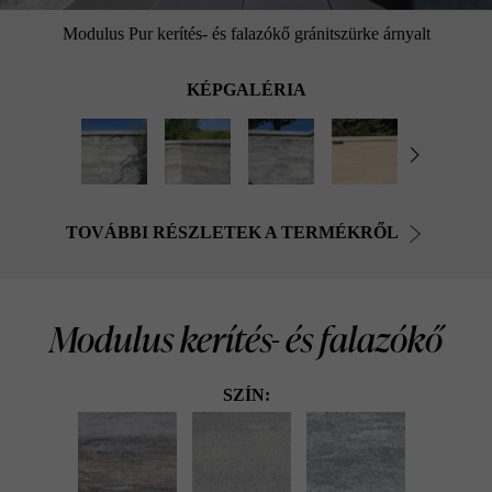
Modulus Pur kerítés- és falazókő gránitszürke árnyalt
KÉPGALÉRIA
TOVÁBBI RÉSZLETEK A TERMÉKRŐL
Modulus kerítés- és falazókő
SZÍN: