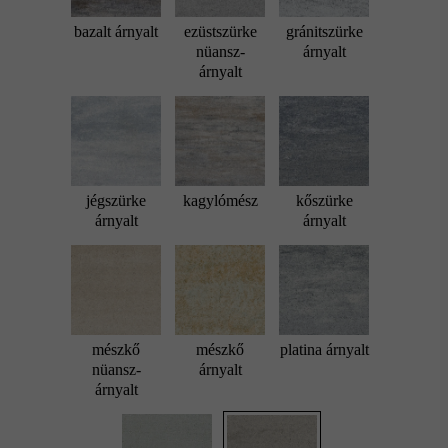
bazalt árnyalt
ezüstszürke
gránitszürke
nüansz-
árnyalt
árnyalt
jégszürke
kagylómész
kőszürke
árnyalt
árnyalt
mészkő
mészkő
platina árnyalt
nüansz-
árnyalt
árnyalt