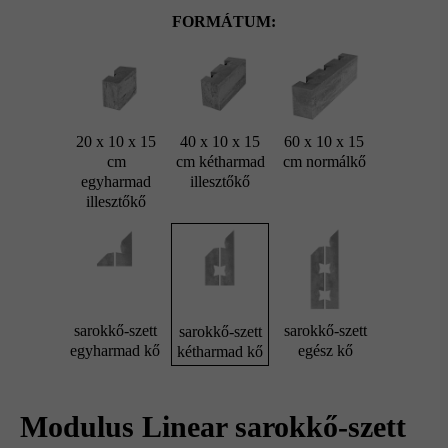
FORMÁTUM:
20 x 10 x 15
40 x 10 x 15
60 x 10 x 15
cm
cm kétharmad
cm normálkő
egyharmad
illesztőkő
illesztőkő
sarokkő-szett
sarokkő-szett
sarokkő-szett
egyharmad kő
egész kő
kétharmad kő
Modulus Linear sarokkő-szett