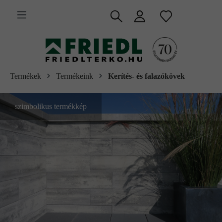
 fő tartalomra
Termékek
Termékeink
Kerítés- és falazókövek
szimbolikus termékkép