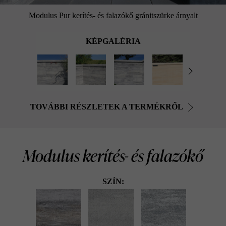
Modulus Pur kerítés- és falazókő gránitszürke árnyalt
KÉPGALÉRIA
TOVÁBBI RÉSZLETEK A TERMÉKRŐL
Modulus kerítés- és falazókő
SZÍN: