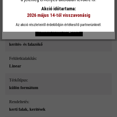
sima
funkcionalitást kínálja Önnek...
További információ
.
Akció időtartama:
2026 május 14-től visszavonásig
Szín:
Egyéni beállítások
Csak funkcionális cookie elfogadása
taupe nüansz-árnyalt_ModulusPur
Az akció részleteiről érdeklődjön értékesítő partnerünknél.
Minden cookie elfogadása
Terméktípus:
kerítés- és falazókő
Felületkialakítás:
Linear
Térkőtípus:
külön formátum
Rendeltetés:
kerti falak
, kerítések