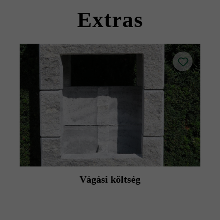
termék adatlapokat az építési tanácsok/szerviz menüpont
Extras
alatt.
Vágási költség