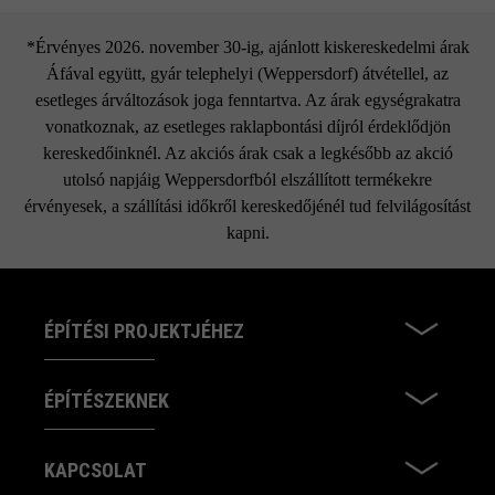
*Érvényes 2026. november 30-ig, ajánlott kiskereskedelmi árak
Áfával együtt, gyár telephelyi (Weppersdorf) átvétellel, az
esetleges árváltozások joga fenntartva. Az árak egységrakatra
vonatkoznak, az esetleges raklapbontási díjról érdeklődjön
kereskedőinknél. Az akciós árak csak a legkésőbb az akció
utolsó napjáig Weppersdorfból elszállított termékekre
érvényesek, a szállítási időkről kereskedőjénél tud felvilágosítást
kapni.
ÉPÍTÉSI PROJEKTJÉHEZ
ÉPÍTÉSZEKNEK
KAPCSOLAT