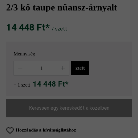
2/3 kő taupe nüansz-árnyalt
14 448 Ft‎‎‎*
/ szett
Mennyiség
Mennyiség
szett
14 448 Ft*
= 1 szett
Keressen egy kereskedőt a közelben
Hozzáadás a kívánságlistához