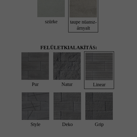
szürke
taupe nüansz-
árnyalt
FELÜLETKIALAKÍTÁS:
Pur
Natur
Linear
Style
Deko
Grip