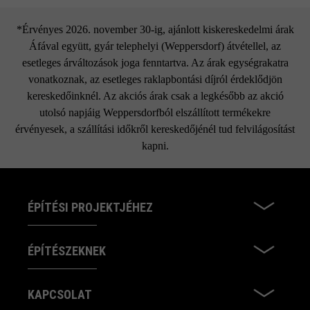
*Érvényes 2026. november 30-ig, ajánlott kiskereskedelmi árak
Áfával együtt, gyár telephelyi (Weppersdorf) átvétellel, az
esetleges árváltozások joga fenntartva. Az árak egységrakatra
vonatkoznak, az esetleges raklapbontási díjról érdeklődjön
kereskedőinknél. Az akciós árak csak a legkésőbb az akció
utolsó napjáig Weppersdorfból elszállított termékekre
érvényesek, a szállítási időkről kereskedőjénél tud felvilágosítást
kapni.
ÉPÍTÉSI PROJEKTJÉHEZ
ÉPÍTÉSZEKNEK
KAPCSOLAT