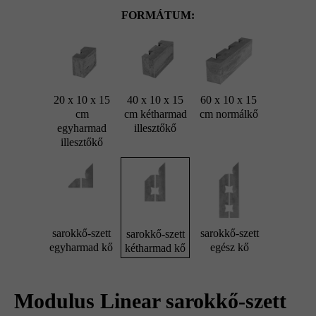
FORMÁTUM:
20 x 10 x 15
40 x 10 x 15
60 x 10 x 15
cm
cm kétharmad
cm normálkő
egyharmad
illesztőkő
illesztőkő
sarokkő-szett
sarokkő-szett
sarokkő-szett
egyharmad kő
egész kő
kétharmad kő
Modulus Linear sarokkő-szett