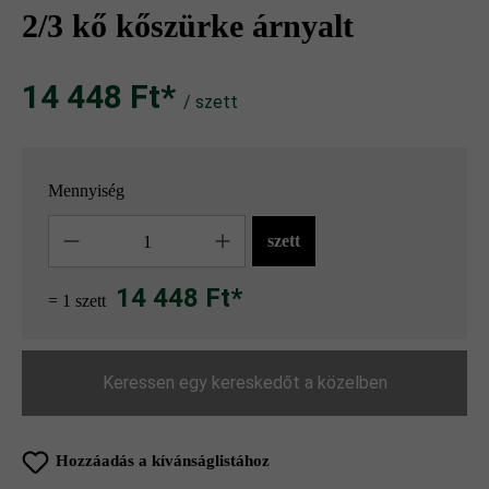
2/3 kő kőszürke árnyalt
14 448 Ft‎‎‎*
/ szett
Mennyiség
Mennyiség
szett
14 448 Ft*
= 1 szett
Keressen egy kereskedőt a közelben
Hozzáadás a kívánságlistához