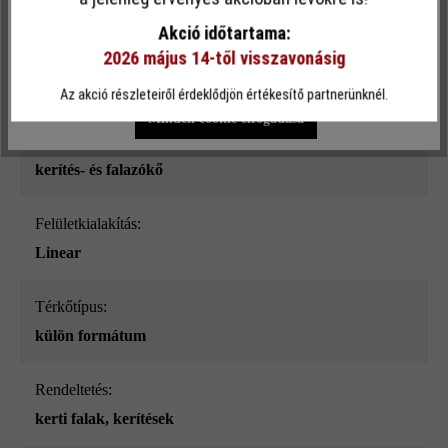
sima
funkcionalitást kínálja Önnek...
További információ
.
Akció időtartama:
2026 május 14-től visszavonásig
Szín:
Egyéni beállítások
Csak funkcionális cookie elfogadása
kőszürke árnyalt_ModulusPur
Az akció részleteiről érdeklődjön értékesítő partnerünknél.
Minden cookie elfogadása
Terméktípus:
kerítés- és falazókő
Felületkialakítás:
Linear
Térkőtípus:
külön formátum
Rendeltetés:
kerti falak
, kerítések