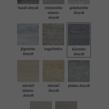
bazalt árnyalt
ezüstszürke
gránitszürke
nüansz-
árnyalt
árnyalt
jégszürke
kagylómész
kőszürke
árnyalt
árnyalt
mészkő
mészkő
platina árnyalt
nüansz-
árnyalt
árnyalt