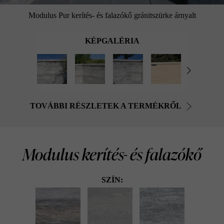
Modulus Pur kerítés- és falazókő gránitszürke árnyalt
KÉPGALÉRIA
TOVÁBBI RÉSZLETEK A TERMÉKRŐL
Modulus kerítés- és falazókő
SZÍN: