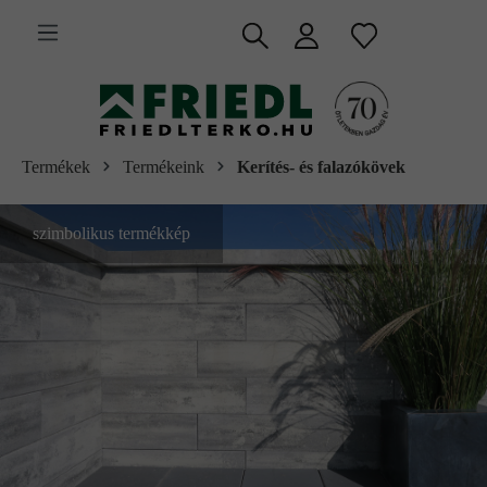
 fő tartalomra
Termékek
Termékeink
Kerítés- és falazókövek
szimbolikus termékkép