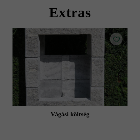
termék adatlapokat az építési tanácsok/szerviz menüpont
Extras
alatt.
Vágási költség