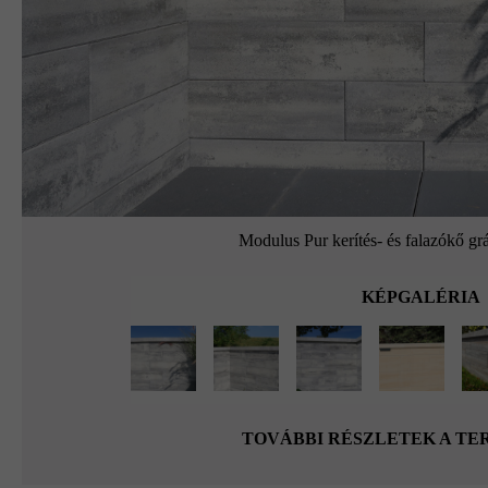
Modulus Pur kerítés- és falazókő grá
KÉPGALÉRIA
TOVÁBBI RÉSZLETEK A T