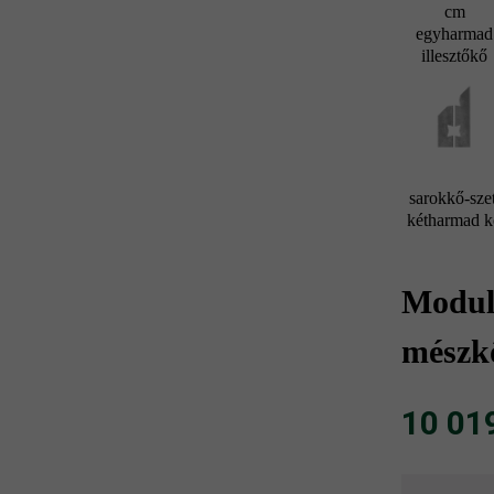
cm
egyharmad
illesztőkő
sarokkő-szet
kétharmad 
Modulu
mészk
10 019 