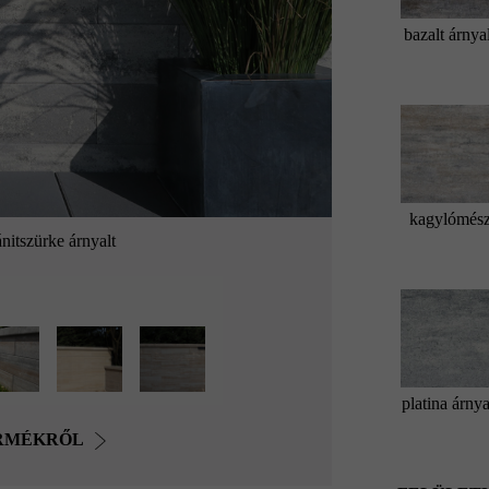
bazalt árnya
kagylómés
nitszürke árnyalt
platina árnya
ERMÉKRŐL