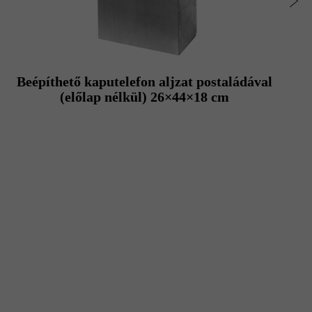
Beépíthető kaputelefon aljzat postaládával
(előlap nélkül) 26×44×18 cm