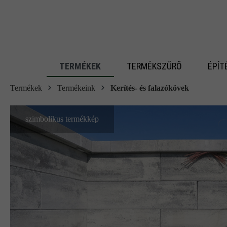
 fő tartalomra
TERMÉKEK
TERMÉKSZŰRŐ
ÉPÍT
Termékek
Termékeink
Kerítés- és falazókövek
szimbolikus termékkép