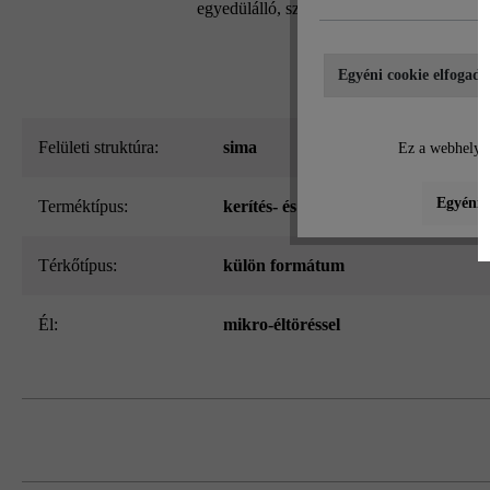
egyedülálló, szabadalmaztatott kőrendszern
Egyéni cookie elfogadá
Felületi struktúra:
sima
Ez a webhely c
Egyéni b
Terméktípus:
kerítés- és falazókő
Térkőtípus:
külön formátum
él:
mikro-éltöréssel