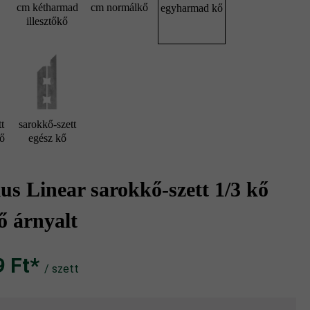
cm kétharmad
cm normálkő
egyharmad kő
illesztőkő
t
sarokkő-szett
kő
egész kő
s Linear sarokkő-szett 1/3 kő
ő árnyalt
Ft‎‎‎*
/ szett