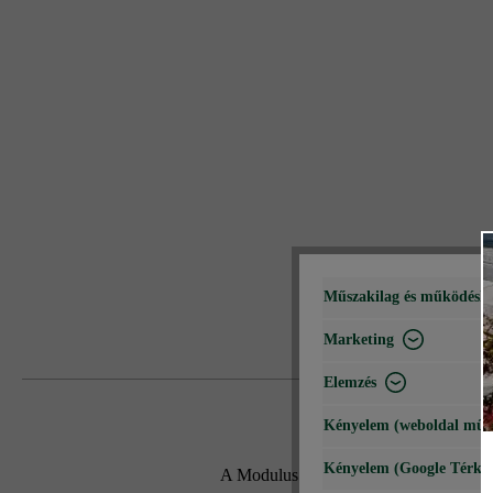
Műszakilag és működéshe
Marketing
Elemzés
Kényelem (weboldal műk
Kényelem (Google Térké
A Modulus Pur kerítés- és falazókő mo