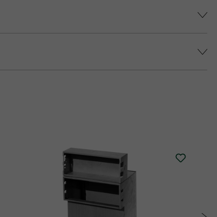
színárnyalatot érjünk el, és elkerüljük a
epes platina fedlap áll rendelkezésre (fedlap
 történő impregnálását javasolja (ez felár
alatt.