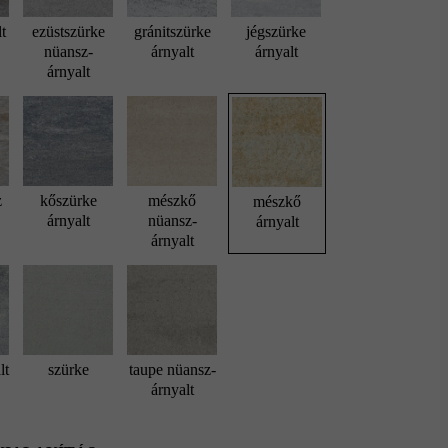
lt
ezüstszürke
gránitszürke
jégszürke
nüansz-
árnyalt
árnyalt
árnyalt
z
kőszürke
mészkő
mészkő
árnyalt
nüansz-
árnyalt
árnyalt
lt
szürke
taupe nüansz-
árnyalt