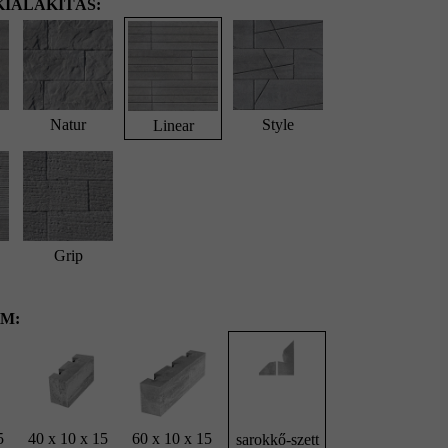
IALAKÍTÁS:
Natur
Style
Linear
Grip
M:
5
40 x 10 x 15
60 x 10 x 15
sarokkő-szett