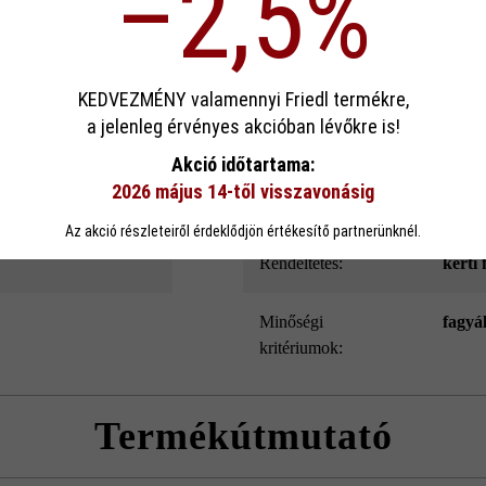
–2,5%
ek köszönhető. Emellett a Modulus Pur kerítés- és falazókő speciális l
és belső oldala.
sa
KEDVEZMÉNY valamennyi Friedl termékre,
a jelenleg érvényes akcióban lévőkre is!
Szín:
mészk
ookie-kat használ, hogy a lehető legjobb funkcionalitást kínálja Önnek...
Továb
Akció időtartama:
2026 május 14-től visszavonásig
eállítások
Csak funkcionális cookie elfogadása
Minden cookie e
Felületkialakítás:
Linea
Az akció részleteiről érdeklődjön értékesítő partnerünknél.
Rendeltetés:
kerti 
Minőségi
fagyá
kritériumok:
Termékútmutató