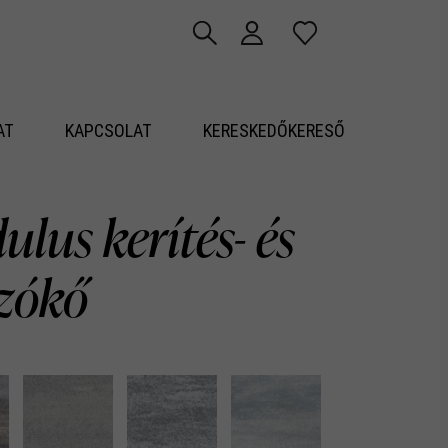
AT
KAPCSOLAT
KERESKEDŐKERESŐ
lus kerítés- és
azókő