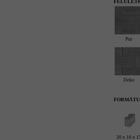
FELÜLETK
Pur
Deko
FORMÁTU
20 x 10 x 1