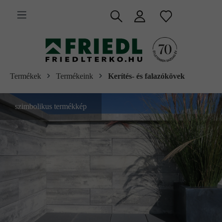
 fő tartalomra
Termékek
Termékeink
Kerítés- és falazókövek
szimbolikus termékkép