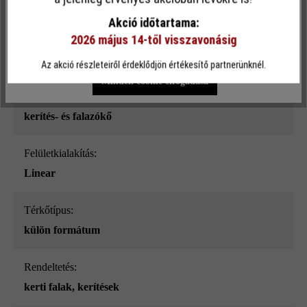
sima
funkcionalitást kínálja Önnek...
További információ
.
Akció időtartama:
2026 május 14-től visszavonásig
Szín:
Egyéni beállítások
Csak funkcionális cookie elfogadása
kőszürke árnyalt_ModulusPur
Az akció részleteiről érdeklődjön értékesítő partnerünknél.
Minden cookie elfogadása
Terméktípus:
kerítés- és falazókő
Felületkialakítás:
Linear
Térkőtípus:
külön formátum
Rendeltetés:
kerti falak
, kerítések