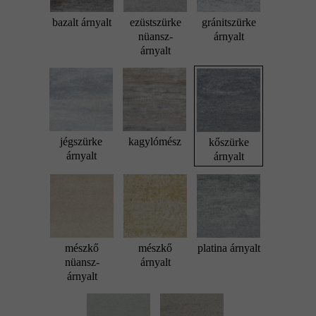
bazalt árnyalt
ezüstszürke
gránitszürke
nüansz-
árnyalt
árnyalt
jégszürke
kagylómész
kőszürke
árnyalt
árnyalt
mészkő
mészkő
platina árnyalt
nüansz-
árnyalt
árnyalt