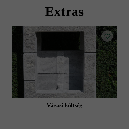
termék adatlapokat az építési tanácsok/szerviz menüpont
Extras
alatt.
Vágási költség