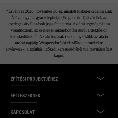
*Érvényes 2026. november 30-ig, ajánlott kiskereskedelmi árak
Áfával együtt, gyár telephelyi (Weppersdorf) átvétellel, az
esetleges árváltozások joga fenntartva. Az árak egységrakatra
vonatkoznak, az esetleges raklapbontási díjról érdeklődjön
kereskedőinknél. Az akciós árak csak a legkésőbb az akció
utolsó napjáig Weppersdorfból elszállított termékekre
érvényesek, a szállítási időkről kereskedőjénél tud felvilágosítást
kapni.
ÉPÍTÉSI PROJEKTJÉHEZ
ÉPÍTÉSZEKNEK
KAPCSOLAT