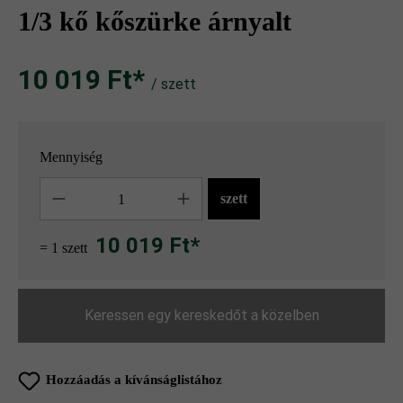
1/3 kő kőszürke árnyalt
10 019 Ft‎‎‎*
/ szett
Mennyiség
Mennyiség
szett
10 019 Ft*
= 1 szett
Keressen egy kereskedőt a közelben
Hozzáadás a kívánságlistához