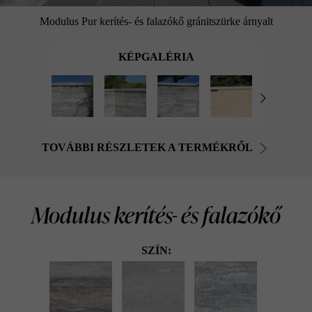
Modulus Pur kerítés- és falazókő gránitszürke árnyalt
KÉPGALÉRIA
TOVÁBBI RÉSZLETEK A TERMÉKRŐL
Modulus kerítés- és falazókő
SZÍN: