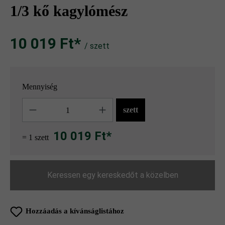
1/3 kő kagylómész
10 019 Ft‎‎‎*
/ szett
Mennyiség
Mennyiség
szett
10 019 Ft*
= 1 szett
Keressen egy kereskedőt a közelben
Hozzáadás a kívánságlistához