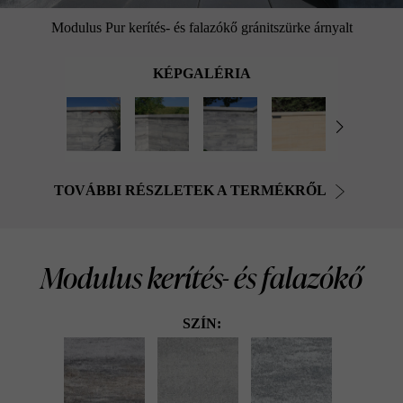
Modulus Pur kerítés- és falazókő gránitszürke árnyalt
KÉPGALÉRIA
TOVÁBBI RÉSZLETEK A TERMÉKRŐL
Modulus kerítés- és falazókő
SZÍN: