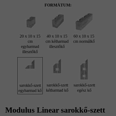
FORMÁTUM:
20 x 10 x 15
40 x 10 x 15
60 x 10 x 15
cm
cm kétharmad
cm normálkő
egyharmad
illesztőkő
illesztőkő
sarokkő-szett
sarokkő-szett
sarokkő-szett
kétharmad kő
egész kő
egyharmad kő
Modulus Linear sarokkő-szett