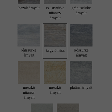
bazalt árnyalt
ezüstszürke
gránitszürke
nüansz-
árnyalt
árnyalt
jégszürke
kőszürke
kagylómész
árnyalt
árnyalt
mészkő
mészkő
platina árnyalt
nüansz-
árnyalt
árnyalt