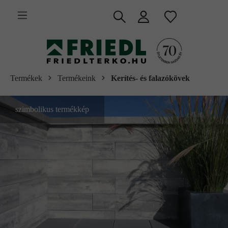
 fő tartalomra
Termékek
Termékeink
Kerítés- és falazókövek
szimbolikus termékkép