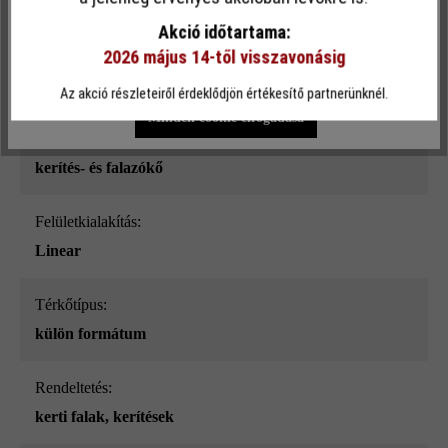
sima
funkcionalitást kínálja Önnek...
További információ
.
Akció időtartama:
2026 május 14-től visszavonásig
Szín:
Egyéni beállítások
Csak funkcionális cookie elfogadása
kagylómész_ModulusPur
Az akció részleteiről érdeklődjön értékesítő partnerünknél.
Minden cookie elfogadása
Terméktípus:
kerítés- és falazókő
Felületkialakítás:
Linear
Térkőtípus:
külön formátum
Rendeltetés:
kerti falak
, kerítések