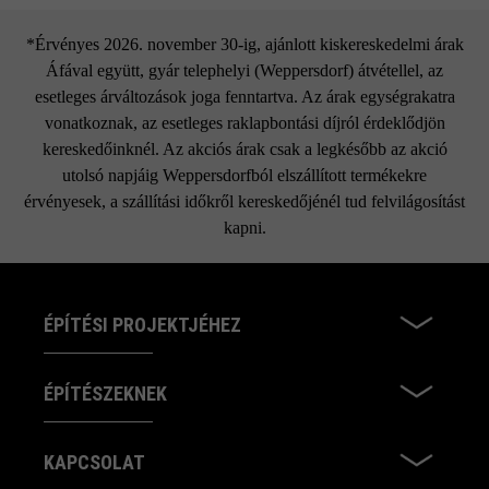
*Érvényes 2026. november 30-ig, ajánlott kiskereskedelmi árak
Áfával együtt, gyár telephelyi (Weppersdorf) átvétellel, az
esetleges árváltozások joga fenntartva. Az árak egységrakatra
vonatkoznak, az esetleges raklapbontási díjról érdeklődjön
kereskedőinknél. Az akciós árak csak a legkésőbb az akció
utolsó napjáig Weppersdorfból elszállított termékekre
érvényesek, a szállítási időkről kereskedőjénél tud felvilágosítást
kapni.
ÉPÍTÉSI PROJEKTJÉHEZ
ÉPÍTÉSZEKNEK
KAPCSOLAT