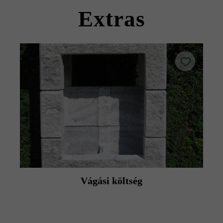
termék adatlapokat az építési tanácsok/szerviz menüpont
Extras
alatt.
Vágási költség