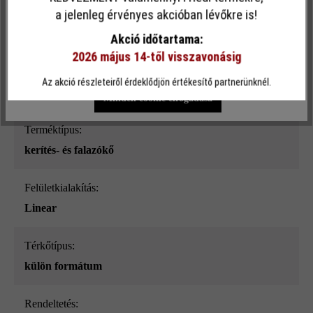
Ez a webhely cookie-kat használ, hogy a lehető legjobb
a jelenleg érvényes akcióban lévőkre is!
Felületi struktúra:
funkcionalitást kínálja Önnek...
További információ
.
sima
Akció időtartama:
2026 május 14-től visszavonásig
Egyéni beállítások
Csak funkcionális cookie elfogadása
Szín:
Az akció részleteiről érdeklődjön értékesítő partnerünknél.
taupe nüansz-árnyalt_ModulusPur
Minden cookie elfogadása
Terméktípus:
kerítés- és falazókő
Felületkialakítás:
Linear
Térkőtípus:
külön formátum
Rendeltetés: