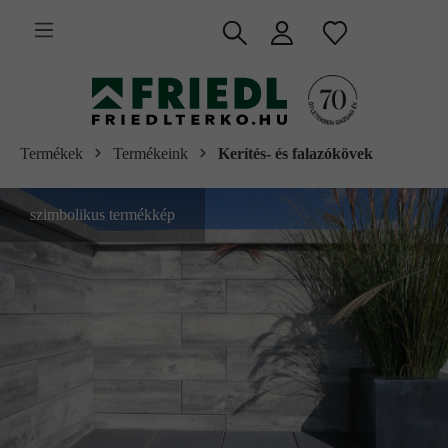
 fő tartalomra
Termékek
Termékeink
Kerítés- és falazókövek
szimbolikus termékkép