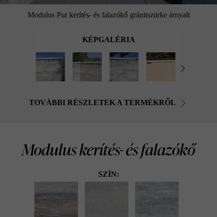
Modulus Pur kerítés- és falazókő gránitszürke árnyalt
KÉPGALÉRIA
TOVÁBBI RÉSZLETEK A TERMÉKRŐL
Modulus kerítés- és falazókő
SZÍN: