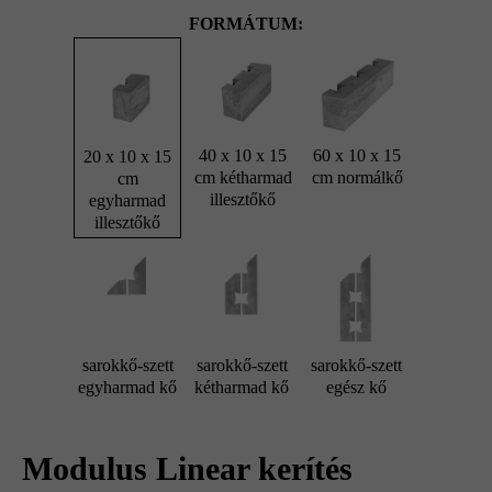
FORMÁTUM:
40 x 10 x 15
60 x 10 x 15
20 x 10 x 15
cm kétharmad
cm normálkő
cm
illesztőkő
egyharmad
illesztőkő
sarokkő-szett
sarokkő-szett
sarokkő-szett
egyharmad kő
kétharmad kő
egész kő
Modulus Linear kerítés