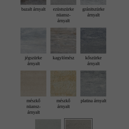
bazalt árnyalt
ezüstszürke
gránitszürke
nüansz-
árnyalt
árnyalt
jégszürke
kagylómész
kőszürke
árnyalt
árnyalt
mészkő
mészkő
platina árnyalt
nüansz-
árnyalt
árnyalt