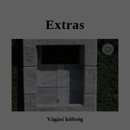
kövekkel együtt szállítható).
Kérjük, vegye figyelembe a lerakási útmutatókat és a
termék adatlapokat az építési tanácsok/szerviz menüpont
Extras
alatt.
Vágási költség