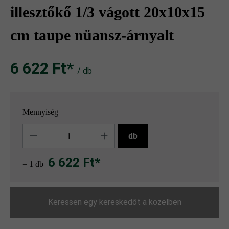
illesztőkő 1/3 vágott 20x10x15
cm taupe nüansz-árnyalt
6 622 Ft‎‎‎*
/ db
Mennyiség
Mennyiség
db
6 622 Ft*
= 1 db
Keressen egy kereskedőt a közelben