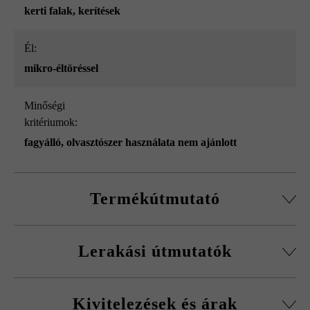
kerti falak
, kerítések
él:
mikro-éltöréssel
Minőségi
kritériumok:
fagyálló, olvasztószer használata nem ajánlott
Termékútmutató
Normálkőből készült építőelemrendszer, vágott passzív
Lerakási útmutatók
kövekkel, sarokkő-szettel és fedőlapokkal.
Körbefutó fazettálás normálkőnél
A fagykár elkerülése érdekében be kell tartani a
Falakhoz és kerítésekhez, valamint előfalazáshoz
Kivitelezések és árak
kitöltőbeton javasolt betonminőségét.