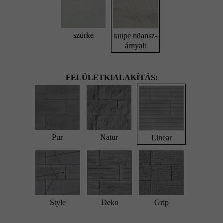
szürke
taupe nüansz-
árnyalt
FELÜLETKIALAKÍTÁS:
Pur
Natur
Linear
Style
Deko
Grip