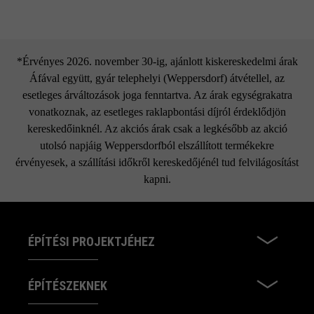
*Érvényes 2026. november 30-ig, ajánlott kiskereskedelmi árak
Áfával együtt, gyár telephelyi (Weppersdorf) átvétellel, az
esetleges árváltozások joga fenntartva. Az árak egységrakatra
vonatkoznak, az esetleges raklapbontási díjról érdeklődjön
kereskedőinknél. Az akciós árak csak a legkésőbb az akció
utolsó napjáig Weppersdorfból elszállított termékekre
érvényesek, a szállítási időkről kereskedőjénél tud felvilágosítást
kapni.
ÉPÍTÉSI PROJEKTJÉHEZ
ÉPÍTÉSZEKNEK