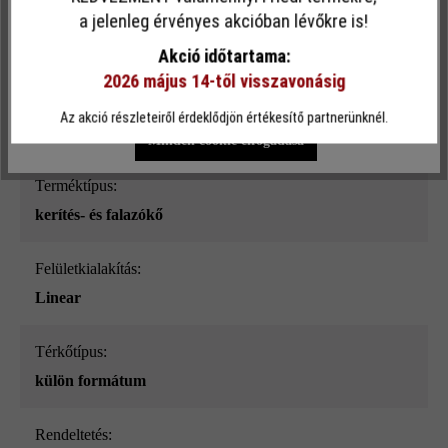
Ez a webhely cookie-kat használ, hogy a lehető legjobb
a jelenleg érvényes akcióban lévőkre is!
Felületi struktúra:
funkcionalitást kínálja Önnek...
További információ
.
sima
Akció időtartama:
2026 május 14-től visszavonásig
Egyéni beállítások
Csak funkcionális cookie elfogadása
Szín:
Az akció részleteiről érdeklődjön értékesítő partnerünknél.
kőszürke árnyalt_ModulusPur
Minden cookie elfogadása
Terméktípus:
kerítés- és falazókő
Felületkialakítás:
Linear
Térkőtípus:
külön formátum
Rendeltetés: