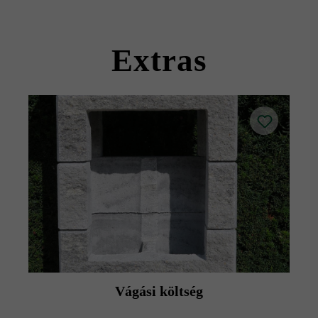
kövekkel együtt szállítható).
Kérjük, vegye figyelembe a lerakási útmutatókat és a
termék adatlapokat az építési tanácsok/szerviz menüpont
Extras
alatt.
Vágási költség