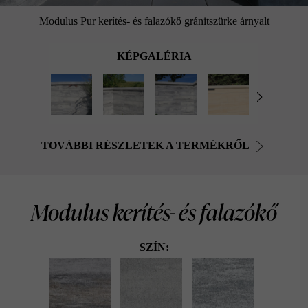
Modulus Pur kerítés- és falazókő gránitszürke árnyalt
KÉPGALÉRIA
TOVÁBBI RÉSZLETEK A TERMÉKRŐL
Modulus kerítés- és falazókő
SZÍN: