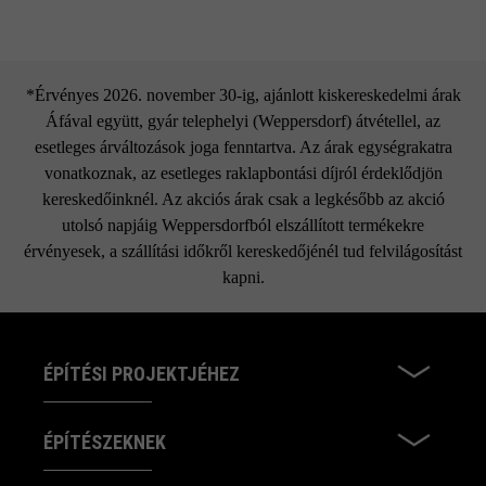
*Érvényes 2026. november 30-ig, ajánlott kiskereskedelmi árak
Áfával együtt, gyár telephelyi (Weppersdorf) átvétellel, az
esetleges árváltozások joga fenntartva. Az árak egységrakatra
vonatkoznak, az esetleges raklapbontási díjról érdeklődjön
kereskedőinknél. Az akciós árak csak a legkésőbb az akció
utolsó napjáig Weppersdorfból elszállított termékekre
érvényesek, a szállítási időkről kereskedőjénél tud felvilágosítást
kapni.
ÉPÍTÉSI PROJEKTJÉHEZ
ÉPÍTÉSZEKNEK