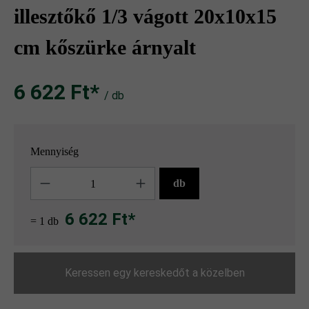
illesztőkő 1/3 vágott 20x10x15
cm kőszürke árnyalt
6 622 Ft‎‎‎*
/ db
Mennyiség
Mennyiség
db
6 622 Ft*
= 1 db
Keressen egy kereskedőt a közelben