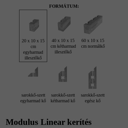
FORMÁTUM:
40 x 10 x 15
60 x 10 x 15
20 x 10 x 15
cm kétharmad
cm normálkő
cm
illesztőkő
egyharmad
illesztőkő
sarokkő-szett
sarokkő-szett
sarokkő-szett
egyharmad kő
kétharmad kő
egész kő
Modulus Linear kerítés