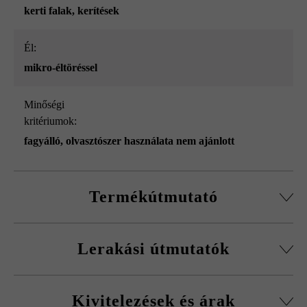
kerti falak
, kerítések
él:
mikro-éltöréssel
Minőségi
kritériumok:
fagyálló, olvasztószer használata nem ajánlott
Termékútmutató
Normálkőből készült építőelemrendszer, vágott passzív
Lerakási útmutatók
kövekkel, sarokkő-szettel és fedőlapokkal.
Körbefutó fazettálás normálkőnél
A fagykár elkerülése érdekében be kell tartani a
Falakhoz és kerítésekhez, valamint előfalazáshoz
Kivitelezések és árak
kitöltőbeton javasolt betonminőségét.