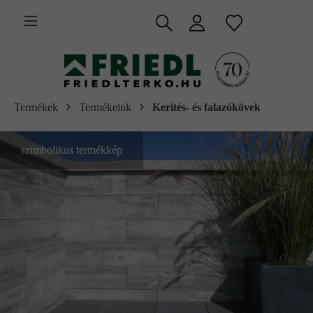
 fő tartalomra
Termékek
Termékeink
Kerítés- és falazókövek
szimbolikus termékkép