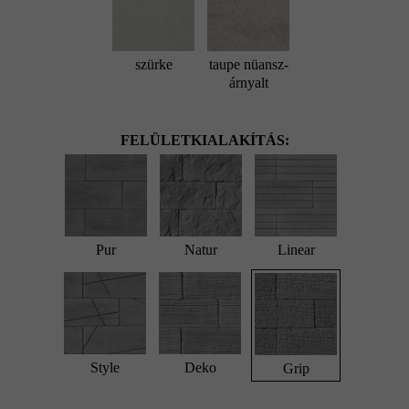
szürke
taupe nüansz-
árnyalt
FELÜLETKIALAKÍTÁS:
Pur
Natur
Linear
Style
Deko
Grip