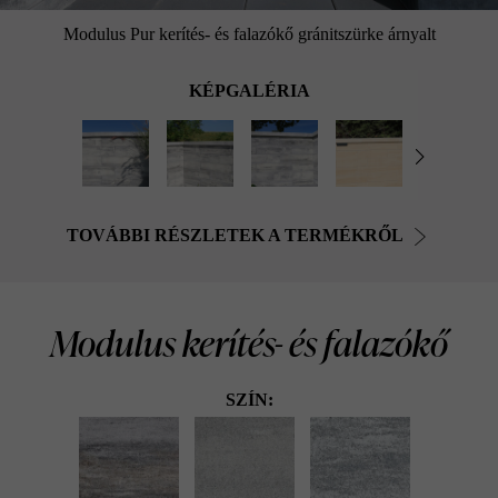
Modulus Pur kerítés- és falazókő gránitszürke árnyalt
KÉPGALÉRIA
TOVÁBBI RÉSZLETEK A TERMÉKRŐL
Modulus kerítés- és falazókő
SZÍN: