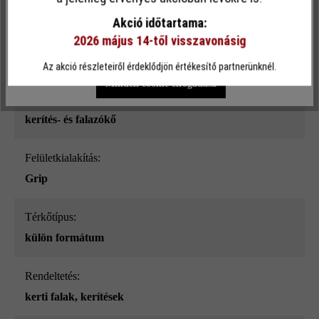
sima
funkcionalitást kínálja Önnek...
További információ
.
Akció időtartama:
2026 május 14-től visszavonásig
Szín:
Egyéni beállítások
Csak funkcionális cookie elfogadása
platina árnyalt_ModulusPur
Az akció részleteiről érdeklődjön értékesítő partnerünknél.
Minden cookie elfogadása
Terméktípus:
kerítés- és falazókő
Felületkialakítás:
Grip
Térkőtípus:
külön formátum
Rendeltetés:
kerti falak
, kerítések