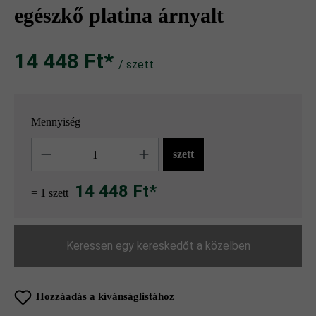
egészkő platina árnyalt
14 448 Ft‎‎‎*
/ szett
Mennyiség
Mennyiség
szett
14 448 Ft*
= 1 szett
Keressen egy kereskedőt a közelben
Hozzáadás a kívánságlistához