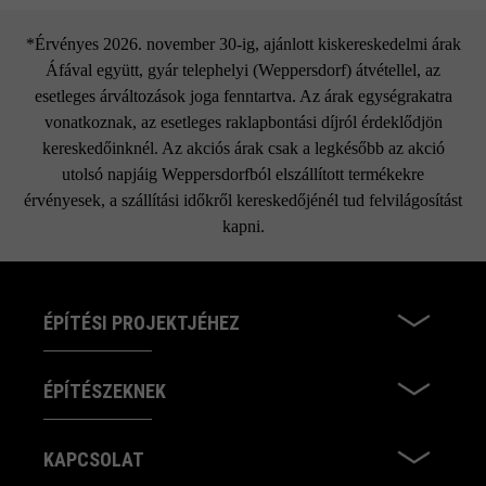
*Érvényes 2026. november 30-ig, ajánlott kiskereskedelmi árak
Áfával együtt, gyár telephelyi (Weppersdorf) átvétellel, az
esetleges árváltozások joga fenntartva. Az árak egységrakatra
vonatkoznak, az esetleges raklapbontási díjról érdeklődjön
kereskedőinknél. Az akciós árak csak a legkésőbb az akció
utolsó napjáig Weppersdorfból elszállított termékekre
érvényesek, a szállítási időkről kereskedőjénél tud felvilágosítást
kapni.
ÉPÍTÉSI PROJEKTJÉHEZ
ÉPÍTÉSZEKNEK
KAPCSOLAT