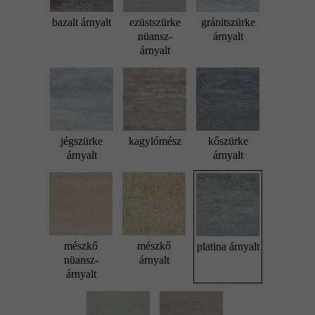
bazalt árnyalt
ezüstszürke
gránitszürke
nüansz-
árnyalt
árnyalt
jégszürke
kagylómész
kőszürke
árnyalt
árnyalt
mészkő
mészkő
platina árnyalt
nüansz-
árnyalt
árnyalt