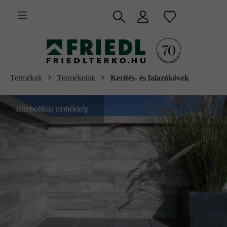
 fő tartalomra
Termékek
Termékeink
Kerítés- és falazókövek
szimbolikus termékkép