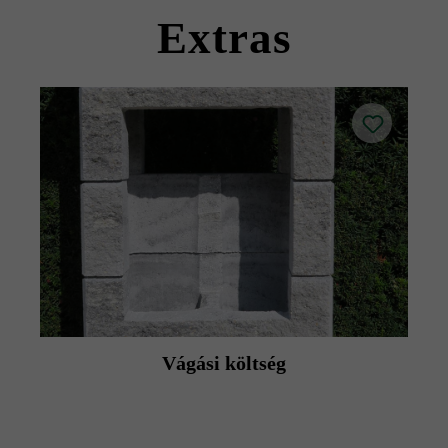
termék adatlapokat az építési tanácsok/szerviz menüpont
Extras
alatt.
Vágási költség