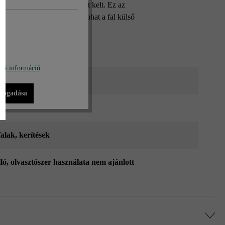
ával igazán mély benyomást kelt. Ez az
erakásával más-más színt kaphat a fal külső
bi információ
.
lómész_ModulusPur
lfogadása
falak
, kerítések
lló, olvasztószer használata nem ajánlott