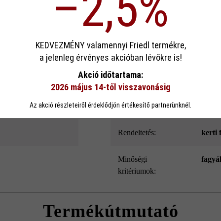
–2,5%
dern hosszúságával és gyönyörű árnyékolásával, gazdag kidolgozottság
ek köszönhető. Emellett a Modulus Pur kerítés- és falazókő speciális l
és belső oldala.
sa
KEDVEZMÉNY valamennyi Friedl termékre,
a jelenleg érvényes akcióban lévőkre is!
ookie-kat használ, hogy a lehető legjobb funkcionalitást kínálja Önnek...
Továb
Akció időtartama:
Szín:
kagy
2026 május 14-től visszavonásig
eállítások
Csak funkcionális cookie elfogadása
Minden cookie e
Az akció részleteiről érdeklődjön értékesítő partnerünknél.
Felületkialakítás:
Grip
Rendeltetés:
kerti 
Minőségi
fagyá
kritériumok:
Termékútmutató