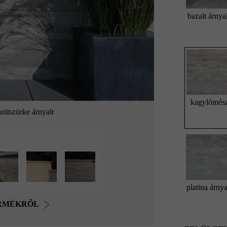
bazalt árnya
kagylómés
nitszürke árnyalt
platina árnya
ERMÉKRŐL