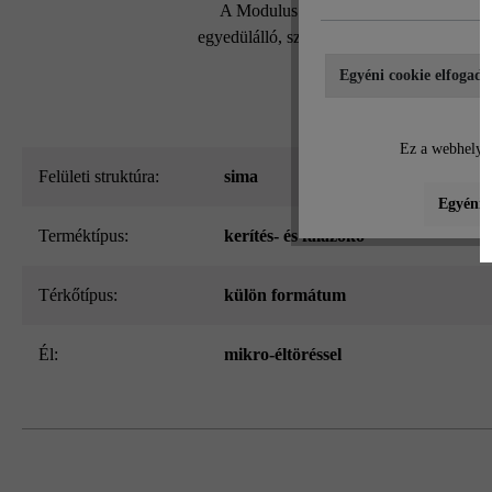
A Modulus Pur kerítés- és falazókő mo
egyedülálló, szabadalmaztatott kőrendszern
Egyéni cookie elfogadá
Ez a webhely c
Felületi struktúra:
sima
Egyéni b
Terméktípus:
kerítés- és falazókő
Térkőtípus:
külön formátum
él:
mikro-éltöréssel