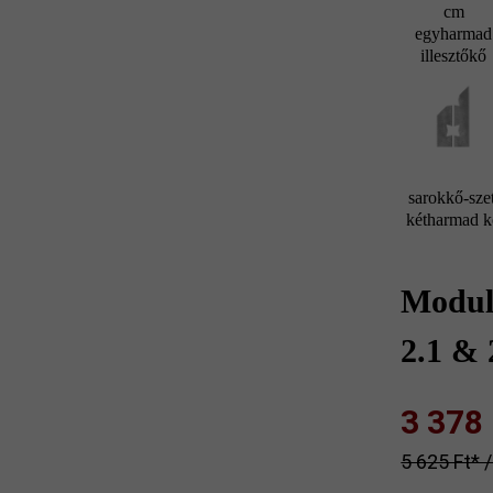
cm
egyharmad
illesztőkő
sarokkő-szet
kétharmad 
Modul
2.1 & 
3 378 F
5 625 Ft‎‎‎* 