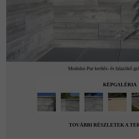
Modulus Pur kerítés- és falazókő grá
KÉPGALÉRIA
TOVÁBBI RÉSZLETEK A T