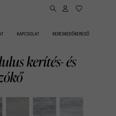
AT
KAPCSOLAT
KERESKEDŐKERESŐ
lus kerítés- és
azókő