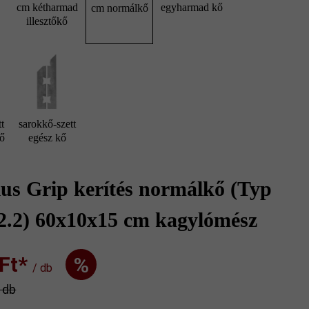
cm kétharmad
egyharmad kő
cm normálkő
illesztőkő
t
sarokkő-szett
kő
egész kő
us Grip kerítés normálkő (Typ
2.2) 60x10x15 cm kagylómész
t‎‎‎*
%
/ db
/ db