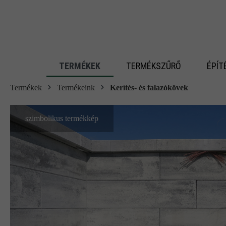
 fő tartalomra
TERMÉKEK
TERMÉKSZŰRŐ
ÉPÍT
Termékek
Termékeink
Kerítés- és falazókövek
szimbolikus termékkép