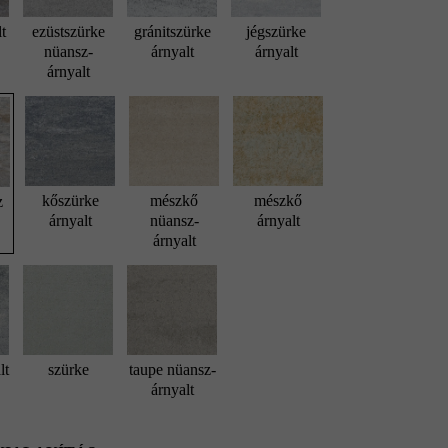
lt
ezüstszürke
gránitszürke
jégszürke
nüansz-
árnyalt
árnyalt
árnyalt
kőszürke
mészkő
mészkő
z
árnyalt
nüansz-
árnyalt
árnyalt
lt
szürke
taupe nüansz-
árnyalt