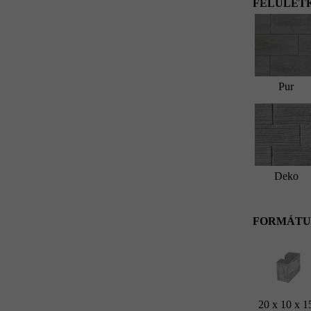
FELÜLETK
Pur
Deko
FORMÁTU
20 x 10 x 1