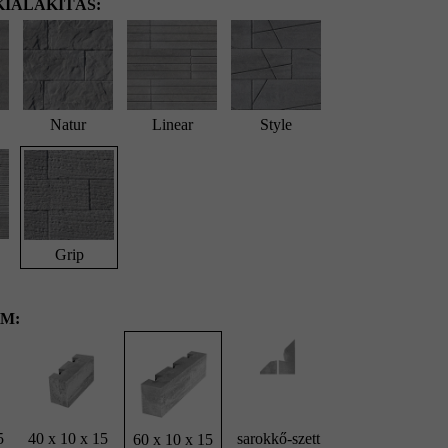
IALAKÍTÁS:
Natur
Linear
Style
Grip
M:
5
40 x 10 x 15
sarokkő-szett
60 x 10 x 15