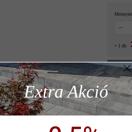
Mennyis
Mennyisé
= 1 db
z szükséges
Extra Akció
Hozzáad
ödése)
Termékleírás
p)