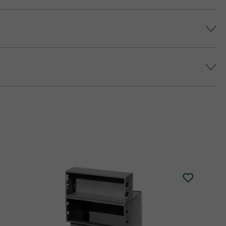
színárnyalatot érjünk el, és elkerüljük a
epes platina fedlap áll rendelkezésre (fedlap
 történő impregnálását javasolja (ez felár
alatt.