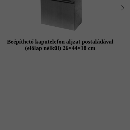
Beépíthető kaputelefon aljzat postaládával
(előlap nélkül) 26×44×18 cm