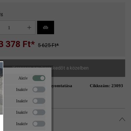
ég
g
db
3 378 Ft*
5 625 Ft*
Keressen egy kereskedőt a közelben
Aktív
Oldal nyomtatása
Cikkszám:
23093
ás a kívánságlistához
Inaktív
Inaktív
Inaktív
Inaktív