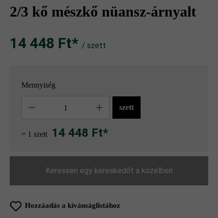
2/3 kő mészkő nüansz-árnyalt
14 448 Ft‎‎‎*
/ szett
Mennyiség
Mennyiség
szett
14 448 Ft*
= 1 szett
Keressen egy kereskedőt a közelben
Hozzáadás a kívánságlistához