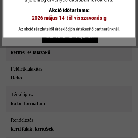
sima
funkcionalitást kínálja Önnek...
További információ
.
Akció időtartama:
2026 május 14-től visszavonásig
Szín:
Egyéni beállítások
Csak funkcionális cookie elfogadása
mészkő nüansz-árnyalt_ModulusPur
Az akció részleteiről érdeklődjön értékesítő partnerünknél.
Minden cookie elfogadása
Terméktípus:
kerítés- és falazókő
Felületkialakítás:
Deko
Térkőtípus:
külön formátum
Rendeltetés:
kerti falak
, kerítések