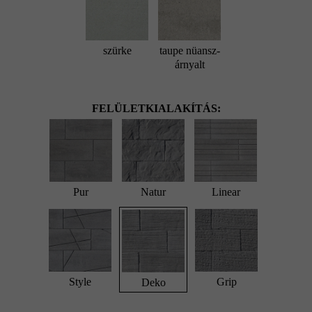
szürke
taupe nüansz-
árnyalt
FELÜLETKIALAKÍTÁS:
Pur
Natur
Linear
Style
Grip
Deko