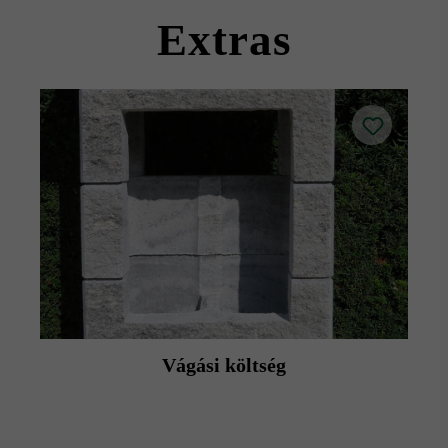
termék adatlapokat az építési tanácsok/szerviz menüpont
Extras
alatt.
Vágási költség