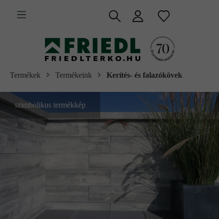
 fő tartalomra
Termékek
Termékeink
Kerítés- és falazókövek
szimbolikus termékkép