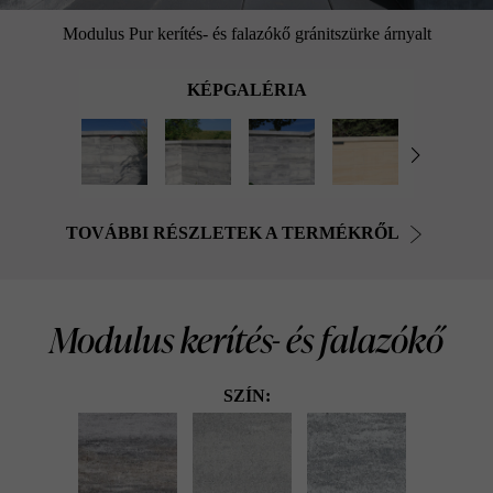
Modulus Pur kerítés- és falazókő gránitszürke árnyalt
KÉPGALÉRIA
TOVÁBBI RÉSZLETEK A TERMÉKRŐL
Modulus kerítés- és falazókő
SZÍN: