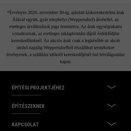
*Érvényes 2026. november 30-ig, ajánlott kiskereskedelmi árak
Áfával együtt, gyár telephelyi (Weppersdorf) átvétellel, az
esetleges árváltozások joga fenntartva. Az árak egységrakatra
vonatkoznak, az esetleges raklapbontási díjról érdeklődjön
kereskedőinknél. Az akciós árak csak a legkésőbb az akció
utolsó napjáig Weppersdorfból elszállított termékekre
érvényesek, a szállítási időkről kereskedőjénél tud felvilágosítást
kapni.
ÉPÍTÉSI PROJEKTJÉHEZ
ÉPÍTÉSZEKNEK
KAPCSOLAT