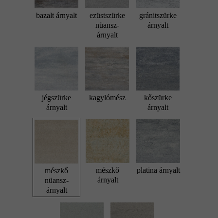
bazalt árnyalt
ezüstszürke
gránitszürke
nüansz-
árnyalt
árnyalt
jégszürke
kagylómész
kőszürke
árnyalt
árnyalt
mészkő
platina árnyalt
mészkő
árnyalt
nüansz-
árnyalt