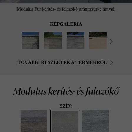
Modulus Pur kerítés- és falazókő gránitszürke árnyalt
KÉPGALÉRIA
TOVÁBBI RÉSZLETEK A TERMÉKRŐL
Modulus kerítés- és falazókő
SZÍN: