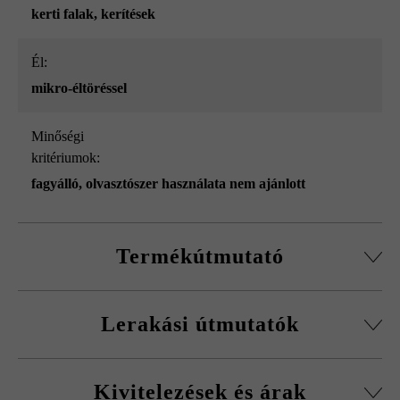
kerti falak
, kerítések
él:
mikro-éltöréssel
Minőségi
kritériumok:
fagyálló, olvasztószer használata nem ajánlott
Termékútmutató
Normálkőből készült építőelemrendszer, vágott passzív
Lerakási útmutatók
kövekkel, sarokkő-szettel és fedőlapokkal.
Körbefutó fazettálás normálkőnél
A fagykár elkerülése érdekében be kell tartani a
Falakhoz és kerítésekhez, valamint előfalazáshoz
Kivitelezések és árak
kitöltőbeton javasolt betonminőségét.