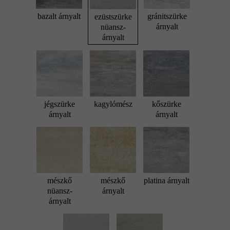
bazalt árnyalt
gránitszürke
ezüstszürke
árnyalt
nüansz-
árnyalt
jégszürke
kagylómész
kőszürke
árnyalt
árnyalt
mészkő
mészkő
platina árnyalt
nüansz-
árnyalt
árnyalt