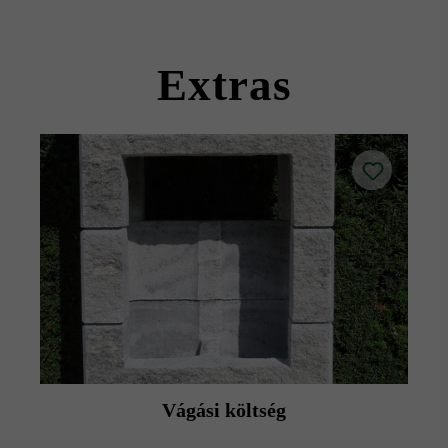
kövekkel együtt szállítható).
Kérjük, vegye figyelembe a lerakási útmutatókat és a
termék adatlapokat az építési tanácsok/szerviz menüpont
Extras
alatt.
Vágási költség