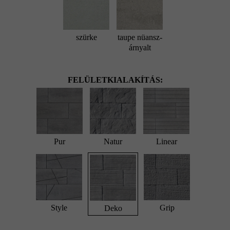
szürke
taupe nüansz-
árnyalt
FELÜLETKIALAKÍTÁS:
Pur
Natur
Linear
Style
Grip
Deko