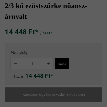
2/3 kő ezüstszürke nüansz-
árnyalt
14 448 Ft‎‎‎*
/ szett
Mennyiség
Mennyiség
szett
14 448 Ft*
= 1 szett
Keressen egy kereskedőt a közelben