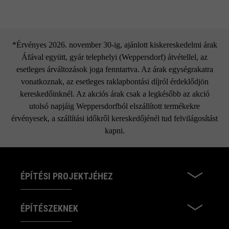
*Érvényes 2026. november 30-ig, ajánlott kiskereskedelmi árak
Áfával együtt, gyár telephelyi (Weppersdorf) átvétellel, az
esetleges árváltozások joga fenntartva. Az árak egységrakatra
vonatkoznak, az esetleges raklapbontási díjról érdeklődjön
kereskedőinknél. Az akciós árak csak a legkésőbb az akció
utolsó napjáig Weppersdorfból elszállított termékekre
érvényesek, a szállítási időkről kereskedőjénél tud felvilágosítást
kapni.
ÉPÍTÉSI PROJEKTJÉHEZ
ÉPÍTÉSZEKNEK