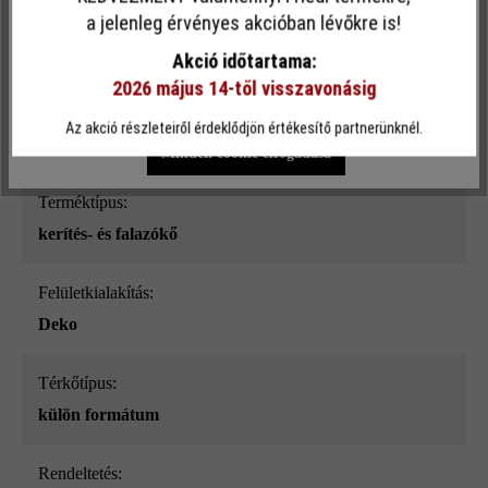
Ez a webhely cookie-kat használ, hogy a lehető legjobb
a jelenleg érvényes akcióban lévőkre is!
Felületi struktúra:
funkcionalitást kínálja Önnek...
További információ
.
sima
Akció időtartama:
2026 május 14-től visszavonásig
Egyéni beállítások
Csak funkcionális cookie elfogadása
Szín:
Az akció részleteiről érdeklődjön értékesítő partnerünknél.
ezüstszürke nüansz-árnyalt_ModulusPur
Minden cookie elfogadása
Terméktípus:
kerítés- és falazókő
Felületkialakítás:
Deko
Térkőtípus:
külön formátum
Rendeltetés: