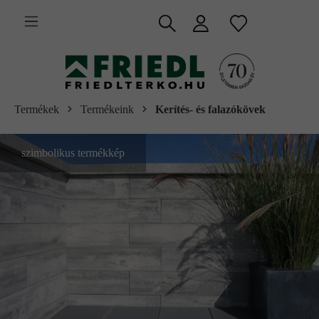
 fő tartalomra
Termékek
Termékeink
Kerítés- és falazókövek
szimbolikus termékkép