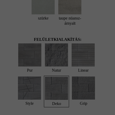
szürke
taupe nüansz-
árnyalt
FELÜLETKIALAKÍTÁS:
Pur
Natur
Linear
Style
Grip
Deko