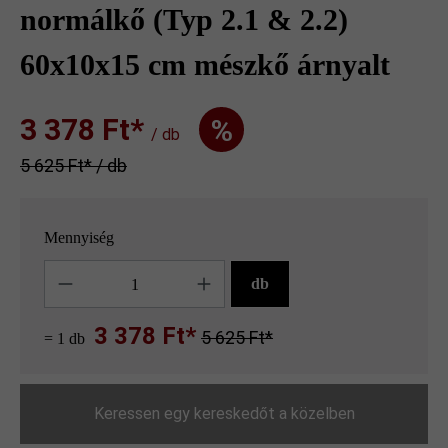
normálkő (Typ 2.1 & 2.2)
60x10x15 cm mészkő árnyalt
3 378 Ft‎‎‎*
%
/ db
5 625 Ft‎‎‎* / db
Mennyiség
Mennyiség
db
3 378 Ft*
5 625 Ft*
= 1 db
Keressen egy kereskedőt a közelben