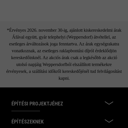
*Érvényes 2026. november 30-ig, ajánlott kiskereskedelmi árak
Áfával együtt, gyár telephelyi (Weppersdorf) átvétellel, az
esetleges árváltozások joga fenntartva. Az árak egységrakatra
vonatkoznak, az esetleges raklapbontási díjról érdeklődjön
kereskedőinknél. Az akciós árak csak a legkésőbb az akció
utolsó napjáig Weppersdorfból elszállított termékekre
érvényesek, a szállítási időkről kereskedőjénél tud felvilágosítást
kapni.
ÉPÍTÉSI PROJEKTJÉHEZ
ÉPÍTÉSZEKNEK