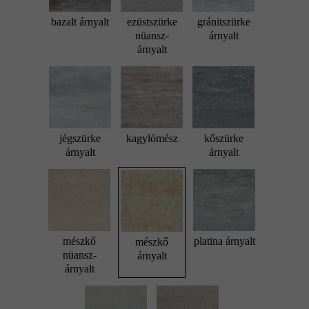
bazalt árnyalt
ezüstszürke
gránitszürke
nüansz-
árnyalt
árnyalt
jégszürke
kagylómész
kőszürke
árnyalt
árnyalt
mészkő
platina árnyalt
mészkő
nüansz-
árnyalt
árnyalt