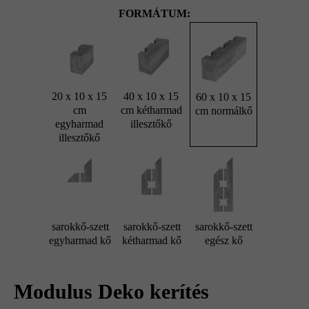
FORMÁTUM:
20 x 10 x 15
40 x 10 x 15
60 x 10 x 15
cm
cm kétharmad
cm normálkő
egyharmad
illesztőkő
illesztőkő
sarokkő-szett
sarokkő-szett
sarokkő-szett
egyharmad kő
kétharmad kő
egész kő
Modulus Deko kerítés