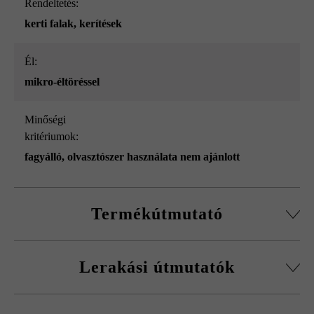
Rendeltetés:
kerti falak
, kerítések
él:
mikro-éltöréssel
Minőségi
kritériumok:
fagyálló, olvasztószer használata nem ajánlott
Termékútmutató
Normálkőből készült építőelemrendszer, vágott passzív
Lerakási útmutatók
kövekkel, sarokkő-szettel és fedőlapokkal.
Körbefutó fazettálás normálkőnél
A fagykár elkerülése érdekében be kell tartani a
Falakhoz és kerítésekhez, valamint előfalazáshoz