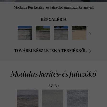
Modulus Pur kerítés- és falazókő gránitszürke árnyalt
KÉPGALÉRIA
TOVÁBBI RÉSZLETEK A TERMÉKRŐL
Modulus kerítés- és falazókő
SZÍN: