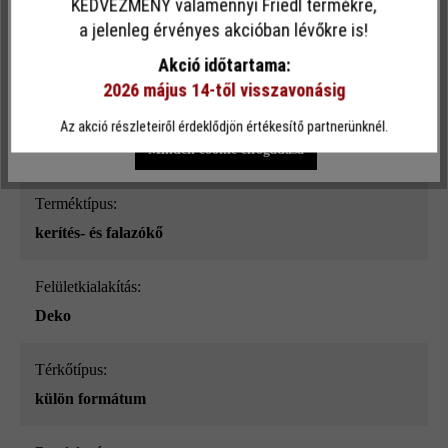
KEDVEZMÉNY valamennyi Friedl termékre,
Ez a webhely cookie-kat használ, hogy a lehető legjobb
a jelenleg érvényes akcióban lévőkre is!
Felületi struktúra:
funkcionalitást kínálja Önnek...
További információ
.
Akció időtartama:
sima
2026 május 14-től visszavonásig
Egyéni beállítások
Csak funkcionális cookie elfogadása
Szín:
Az akció részleteiről érdeklődjön értékesítő partnerünknél.
mészkő árnyalt_ModulusPur
Minden cookie elfogadása
Terméktípus:
kerítés- és falazókő
Felületkialakítás:
Deko
Térkőtípus:
külön formátum