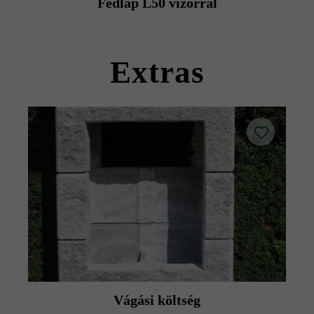
Fedlap L50 vízorral
kövekkel együtt szállítható).
Kérjük, vegye figyelembe a lerakási útmutatókat és a
termék adatlapokat az építési tanácsok/szerviz menüpont
Extras
alatt.
Vágási költség