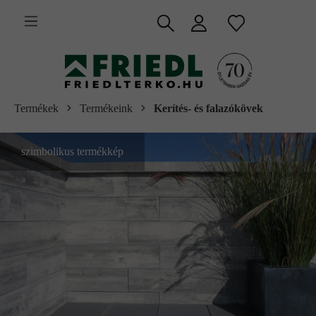
 fő tartalomra
Termékek
Termékeink
Kerítés- és falazókövek
szimbolikus termékkép