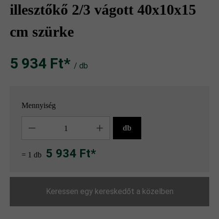
illesztőkő 2/3 vágott 40x10x15
cm szürke
5 934 Ft‎‎‎*
/ db
Mennyiség
Mennyiség
db
5 934 Ft*
= 1 db
Keressen egy kereskedőt a közelben