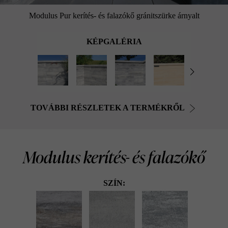
Modulus Pur kerítés- és falazókő gránitszürke árnyalt
KÉPGALÉRIA
TOVÁBBI RÉSZLETEK A TERMÉKRŐL
Modulus kerítés- és falazókő
SZÍN: