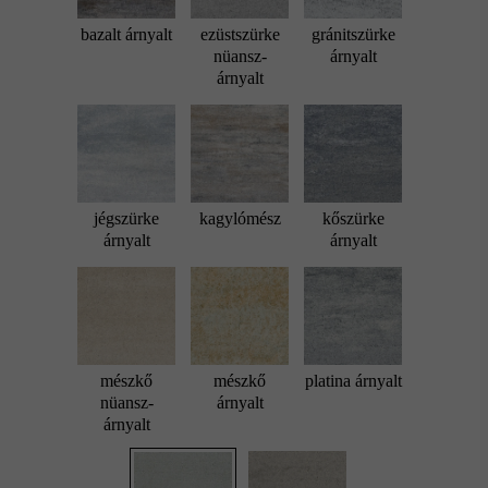
bazalt árnyalt
ezüstszürke
gránitszürke
nüansz-
árnyalt
árnyalt
jégszürke
kagylómész
kőszürke
árnyalt
árnyalt
mészkő
mészkő
platina árnyalt
nüansz-
árnyalt
árnyalt