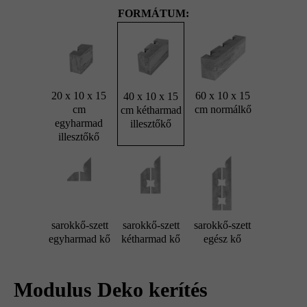
FORMÁTUM:
20 x 10 x 15
60 x 10 x 15
40 x 10 x 15
cm
cm normálkő
cm kétharmad
egyharmad
illesztőkő
illesztőkő
sarokkő-szett
sarokkő-szett
sarokkő-szett
egyharmad kő
kétharmad kő
egész kő
Modulus Deko kerítés