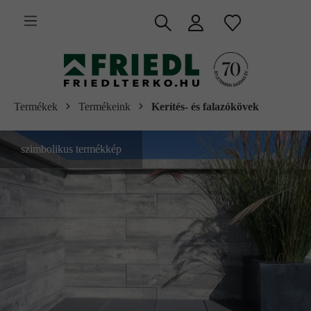
 fő tartalomra
Termékek
Termékeink
Kerítés- és falazókövek
szimbolikus termékkép