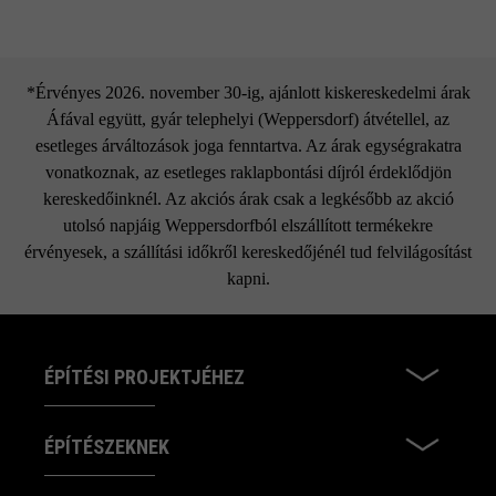
*Érvényes 2026. november 30-ig, ajánlott kiskereskedelmi árak
Áfával együtt, gyár telephelyi (Weppersdorf) átvétellel, az
esetleges árváltozások joga fenntartva. Az árak egységrakatra
vonatkoznak, az esetleges raklapbontási díjról érdeklődjön
kereskedőinknél. Az akciós árak csak a legkésőbb az akció
utolsó napjáig Weppersdorfból elszállított termékekre
érvényesek, a szállítási időkről kereskedőjénél tud felvilágosítást
kapni.
ÉPÍTÉSI PROJEKTJÉHEZ
ÉPÍTÉSZEKNEK