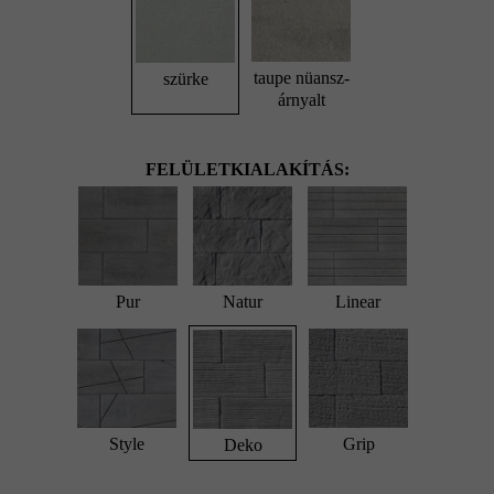
taupe nüansz-
szürke
árnyalt
FELÜLETKIALAKÍTÁS:
Pur
Natur
Linear
Style
Grip
Deko