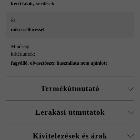
kerti falak
, kerítések
él:
mikro-éltöréssel
Minőségi
kritériumok:
fagyálló, olvasztószer használata nem ajánlott
Termékútmutató
Normálkőből készült építőelemrendszer, vágott passzív
Lerakási útmutatók
kövekkel, sarokkő-szettel és fedőlapokkal.
Körbefutó fazettálás normálkőnél
A fagykár elkerülése érdekében be kell tartani a
Falakhoz és kerítésekhez, valamint előfalazáshoz
Kivitelezések és árak
kitöltőbeton javasolt betonminőségét.