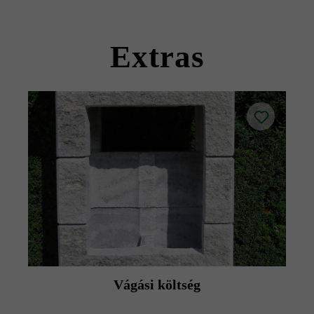
Kérjük, vegye figyelembe a lerakási útmutatókat és a
termék adatlapokat az építési tanácsok/szerviz menüpont
Extras
alatt.
Vágási költség