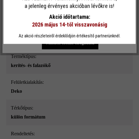
Ez a webhely cookie-kat használ, hogy a lehető legjobb
Felületi struktúra:
a jelenleg érvényes akcióban lévőkre is!
funkcionalitást kínálja Önnek...
További információ
.
sima
Akció időtartama:
2026 május 14-től visszavonásig
Egyéni beállítások
Csak funkcionális cookie elfogadása
Szín:
Az akció részleteiről érdeklődjön értékesítő partnerünknél.
szürke_ModulusPur
Minden cookie elfogadása
Terméktípus:
kerítés- és falazókő
Felületkialakítás:
Deko
Térkőtípus:
külön formátum
Rendeltetés: