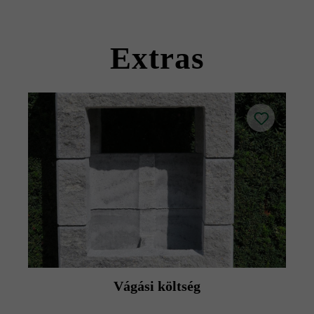
Kérjük, vegye figyelembe a lerakási útmutatókat és a
termék adatlapokat az építési tanácsok/szerviz menüpont
Extras
alatt.
Vágási költség