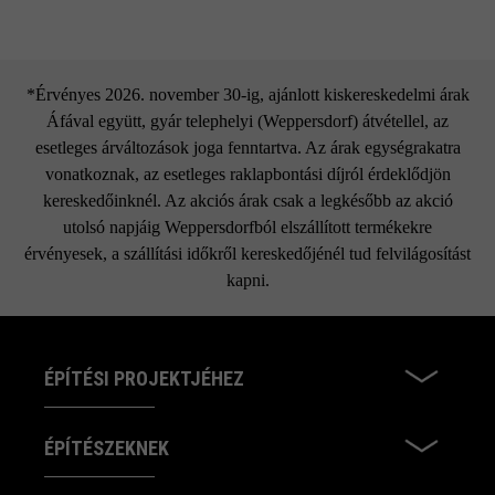
*Érvényes 2026. november 30-ig, ajánlott kiskereskedelmi árak
Áfával együtt, gyár telephelyi (Weppersdorf) átvétellel, az
esetleges árváltozások joga fenntartva. Az árak egységrakatra
vonatkoznak, az esetleges raklapbontási díjról érdeklődjön
kereskedőinknél. Az akciós árak csak a legkésőbb az akció
utolsó napjáig Weppersdorfból elszállított termékekre
érvényesek, a szállítási időkről kereskedőjénél tud felvilágosítást
kapni.
ÉPÍTÉSI PROJEKTJÉHEZ
ÉPÍTÉSZEKNEK