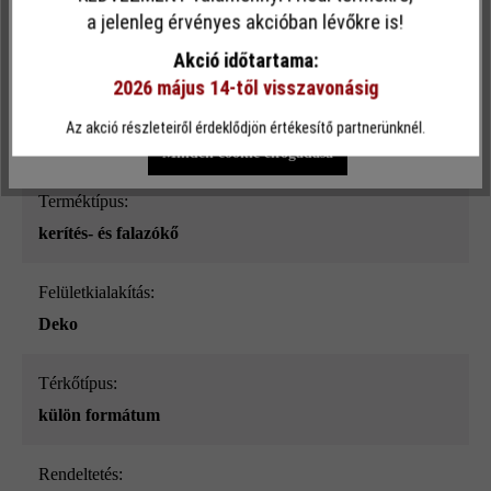
Ez a webhely cookie-kat használ, hogy a lehető legjobb
a jelenleg érvényes akcióban lévőkre is!
Felületi struktúra:
funkcionalitást kínálja Önnek...
További információ
.
sima
Akció időtartama:
2026 május 14-től visszavonásig
Egyéni beállítások
Csak funkcionális cookie elfogadása
Szín:
Az akció részleteiről érdeklődjön értékesítő partnerünknél.
mészkő nüansz-árnyalt_ModulusPur
Minden cookie elfogadása
Terméktípus:
kerítés- és falazókő
Felületkialakítás:
Deko
Térkőtípus:
külön formátum
Rendeltetés: