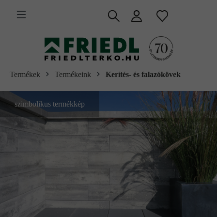
 fő tartalomra
Termékek
Termékeink
Kerítés- és falazókövek
szimbolikus termékkép