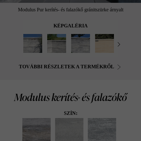
Modulus Pur kerítés- és falazókő gránitszürke árnyalt
KÉPGALÉRIA
TOVÁBBI RÉSZLETEK A TERMÉKRŐL
Modulus kerítés- és falazókő
SZÍN: