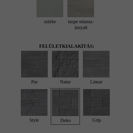
szürke
taupe nüansz-
árnyalt
FELÜLETKIALAKÍTÁS:
Pur
Natur
Linear
Style
Grip
Deko