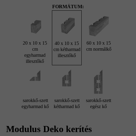
FORMÁTUM:
20 x 10 x 15
60 x 10 x 15
40 x 10 x 15
cm
cm normálkő
cm kétharmad
egyharmad
illesztőkő
illesztőkő
sarokkő-szett
sarokkő-szett
sarokkő-szett
egyharmad kő
kétharmad kő
egész kő
Modulus Deko kerítés