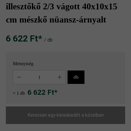
illesztőkő 2/3 vágott 40x10x15
cm mészkő nüansz-árnyalt
6 622 Ft‎‎‎*
/ db
Mennyiség
Mennyiség
db
6 622 Ft*
= 1 db
Keressen egy kereskedőt a közelben