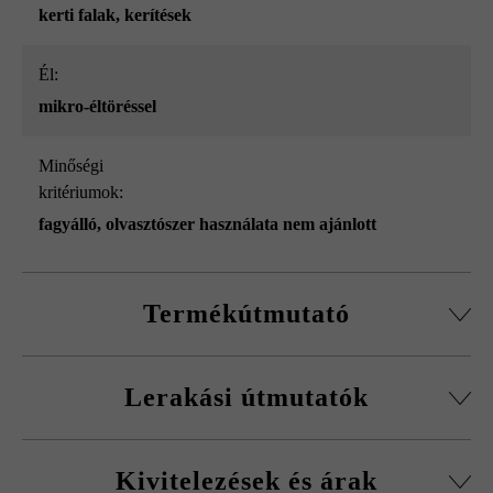
kerti falak
, kerítések
él:
mikro-éltöréssel
Minőségi
kritériumok:
fagyálló, olvasztószer használata nem ajánlott
Termékútmutató
Normálkőből készült építőelemrendszer, vágott passzív
Lerakási útmutatók
kövekkel, sarokkő-szettel és fedőlapokkal.
Körbefutó fazettálás normálkőnél
A fagykár elkerülése érdekében be kell tartani a
Falakhoz és kerítésekhez, valamint előfalazáshoz
Kivitelezések és árak
kitöltőbeton javasolt betonminőségét.