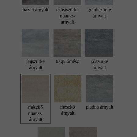
bazalt árnyalt
ezüstszürke
gránitszürke
nüansz-
árnyalt
árnyalt
jégszürke
kagylómész
kőszürke
árnyalt
árnyalt
mészkő
platina árnyalt
mészkő
árnyalt
nüansz-
árnyalt