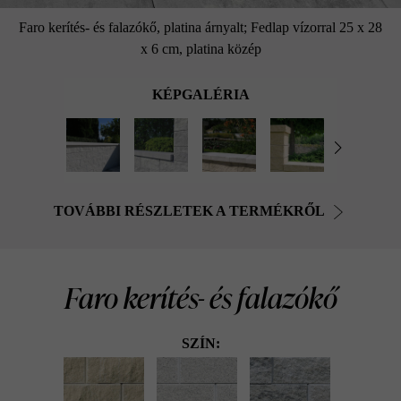
Faro kerítés- és falazókő, platina árnyalt; Fedlap vízorral 25 x 28
x 6 cm, platina közép
KÉPGALÉRIA
TOVÁBBI RÉSZLETEK A TERMÉKRŐL
Faro kerítés- és falazókő
SZÍN: