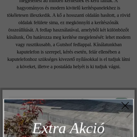
megjelenést ad minden kerítésnek és kerti falnak. A
hagyományos és modern kivitelű kerítéspanelekhez is
tökéletesen illeszkedik. A kő a hosszanti oldalán hasított, a rövid
oldalak felülete sima, ez megkönnyíti a kerítészónák
összeállítását. A fedlap használatával, amelyből két különbözőt
kínálunk, Ön határozza meg kerítése megjelenését: lehet modern
vagy rusztikusabb, a Gutshof fedlappal. Kínálatunkban
kaputelefon is szerepel, kérés esetén, felár ellenében a
kaputelefonhoz szükséges kivezető nyílásokkal is el tudjuk látni
a köveket, illetve a postaláda helyét is ki tudjuk vágni.
Felületi struktúra:
Aktív
Műszakilag és működéshez szükséges
struktúrált
Inaktív
Marketing
Extra Akció
Szín:
Inaktív
Elemzés
platina árnyalt
Inaktív