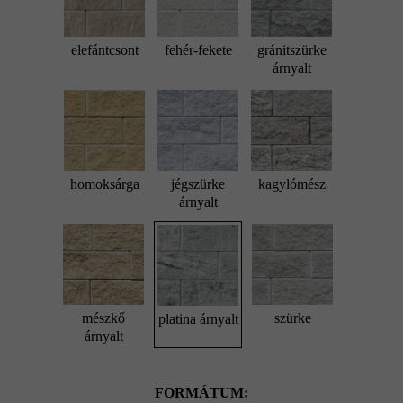
elefántcsont
fehér-fekete
gránitszürke
árnyalt
homoksárga
jégszürke
kagylómész
árnyalt
mészkő
szürke
platina árnyalt
árnyalt
FORMÁTUM: