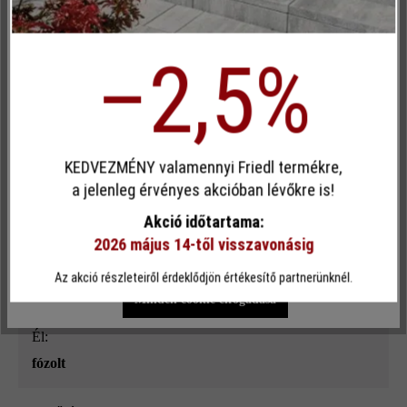
Kényelem (weboldal működése)
Terméktípus:
Inaktív
Kényelem (Google Térkép)
–2,5%
kerítés- és falazókő
megmunkálás:
Egyéni cookie elfogadása
roppantott
KEDVEZMÉNY valamennyi Friedl termékre,
Ez a webhely cookie-kat használ, hogy a lehető legjobb
Térkőtípus:
a jelenleg érvényes akcióban lévőkre is!
funkcionalitást kínálja Önnek...
További információ
.
külön formátum
Akció időtartama:
2026 május 14-től visszavonásig
Egyéni beállítások
Csak funkcionális cookie elfogadása
Rendeltetés:
Az akció részleteiről érdeklődjön értékesítő partnerünknél.
kerti falak
, kerítések
, magaságyak
, oszlopok és pillérek
Minden cookie elfogadása
él:
fózolt