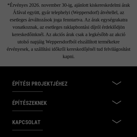
*Érvényes 2026. november 30-ig, ajánlott kiskereskedelmi árak
Áfával együtt, gyár telephelyi (Weppersdorf) átvétellel, az
esetleges árváltozások joga fenntartva. Az árak egységrakatra
vonatkoznak, az esetleges raklapbontási díjról érdeklődjön
kereskedőinknél. Az akciós árak csak a legkésőbb az akció
utolsó napjáig Weppersdorfból elszállított termékekre
érvényesek, a szállítási időkről kereskedőjénél tud felvilágosítást
kapni.
ÉPÍTÉSI PROJEKTJÉHEZ
ÉPÍTÉSZEKNEK
KAPCSOLAT