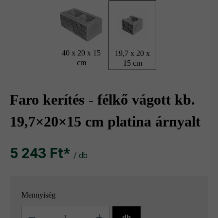
40 x 20 x 15
19,7 x 20 x
cm
15 cm
Faro kerítés - félkő vágott kb.
19,7×20×15 cm platina árnyalt
5 243 Ft‎‎‎*
/ db
Mennyiség
Mennyiség
db