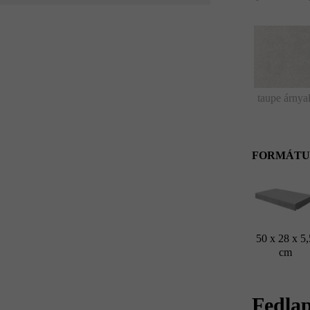
taupe árnyal
FORMÁTU
50 x 28 x 5,
cm
Fedlap