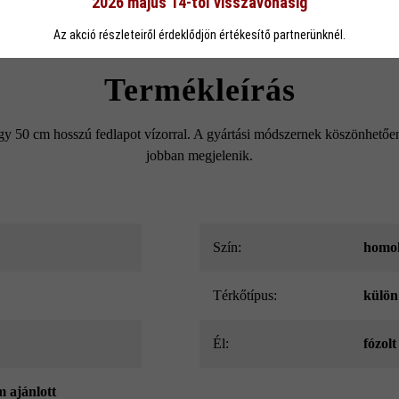
2026 május 14-től visszavonásig
eállítások
Csak funkcionális cookie elfogadása
Minden cookie e
Az akció részleteiről érdeklődjön értékesítő partnerünknél.
Termékleírás
gy 50 cm hosszú fedlapot vízorral. A gyártási módszernek köszönhetően
jobban megjelenik.
Szín:
homok
Térkőtípus:
külön
él:
fózolt
m ajánlott