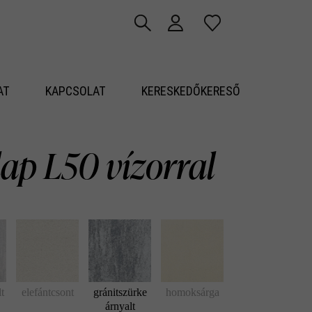
AT
KAPCSOLAT
KERESKEDŐKERESŐ
ap L50 vízorral
lt
elefántcsont
gránitszürke
homoksárga
árnyalt