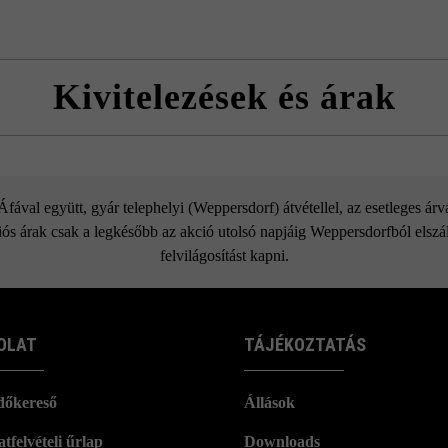
Kivitelezések és árak
Fedlap L50 vízorral
ával együtt, gyár telephelyi (Weppersdorf) átvétellel, az esetleges ár
ós árak csak a legkésőbb az akció utolsó napjáig Weppersdorfból elszáll
felvilágosítást kapni.
OLAT
TÁJÉKOZTATÁS
dőkereső
Állások
tfelvételi űrlap
Downloads