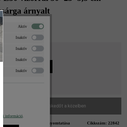
sárga árnyalt
t‎‎‎*
%
Aktív
/ db
Inaktív
Inaktív
ég
Inaktív
g
db
Inaktív
3 510 Ft*
Keressen egy kereskedőt a közelben
bi információ
.
Oldal nyomtatása
Cikkszám:
22842
ás a kívánságlistához