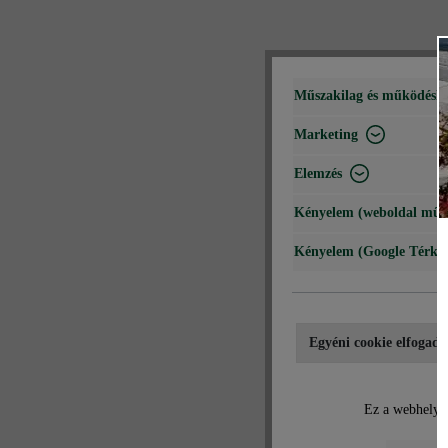
Műszakilag és működéshe
Marketing
Elemzés
Kényelem (weboldal műk
Kényelem (Google Térké
Egyéni cookie elfogadá
Ez a webhely c