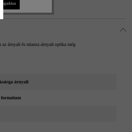
lfogadása
 az árnyalt és nüansz-árnyalt optika még
sárga árnyalt
 formátum