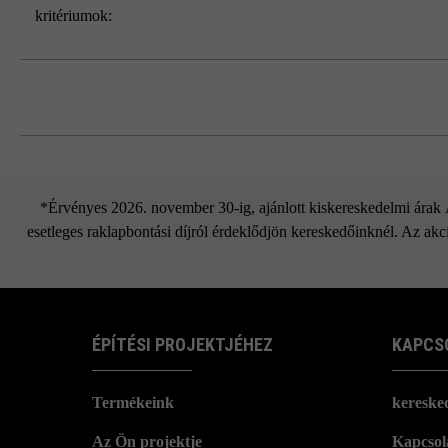
kritériumok:
*Érvényes 2026. november 30-ig, ajánlott kiskereskedelmi árak Áf
esetleges raklapbontási díjról érdeklődjön kereskedőinknél. Az akci
ÉPÍTÉSI PROJEKTJÉHEZ
KAPCS
Termékeink
kereske
Az Ön projektje
Kapcsola