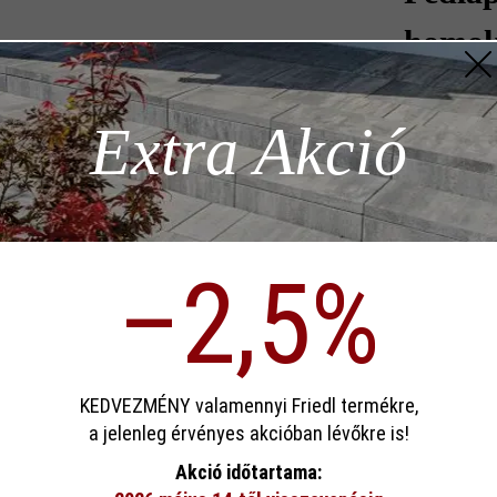
homok
3 510 F
z szükséges
Extra Akció
Mennyis
ödése)
Mennyisé
–2,5%
p)
= 1 db
sa
KEDVEZMÉNY valamennyi Friedl termékre,
a jelenleg érvényes akcióban lévőkre is!
ookie-kat használ, hogy a lehető legjobb funkcionalitást kínálja Önnek...
Továb
Akció időtartama:
Hozzáad