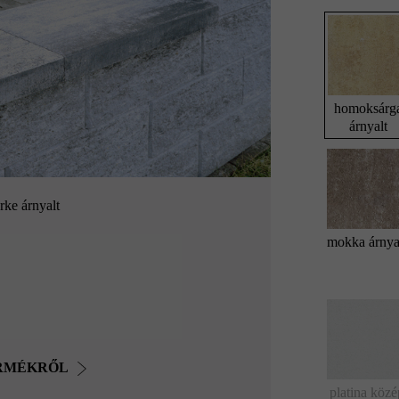
homoksárg
árnyalt
rke árnyalt
mokka árnya
ERMÉKRŐL
platina közé