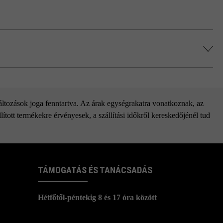
változások joga fenntartva. Az árak egységrakatra vonatkoznak, az
ított termékekre érvényesek, a szállítási időkről kereskedőjénél tud
TÁMOGATÁS ÉS TANÁCSADÁS
Hétfőtől-péntekig 8 és 17 óra között