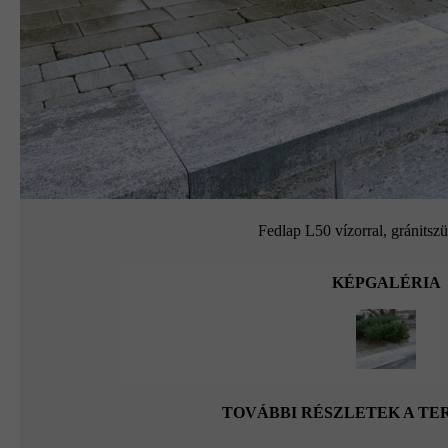
Fedlap L50 vízorral, gránitszü
KÉPGALÉRIA
TOVÁBBI RÉSZLETEK A T