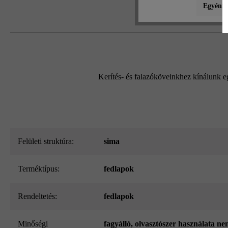
Egyéni b
Kerítés- és falazóköveinkhez kínálunk e
Felületi struktúra:
sima
Terméktípus:
fedlapok
Rendeltetés:
fedlapok
Minőségi
fagyálló, olvasztószer használata ne