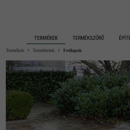
 fő tartalomra
TERMÉKEK
TERMÉKSZŰRŐ
ÉPÍT
Termékek
Termékeink
Fedlapok
szimbolikus termékkép