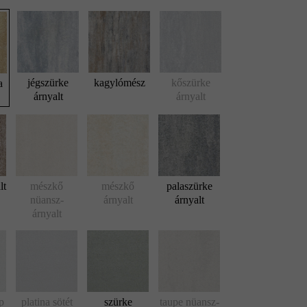
jégszürke
kagylómész
kőszürke
a
árnyalt
árnyalt
lt
mészkő
mészkő
palaszürke
nüansz-
árnyalt
árnyalt
árnyalt
p
platina sötét
szürke
taupe nüansz-