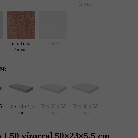
árnyalt
t
terrakotta
ófehér
árnyalt
M:
5
50 x 33 x 5,5
50 x 38 x 5,5
50 x 23 x 5,5
cm
cm
cm
 L50 vízorral 50×23×5,5 cm