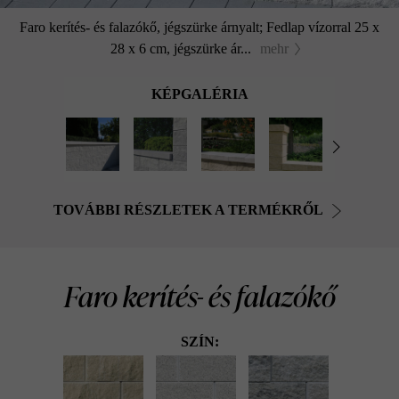
Faro kerítés- és falazókő, jégszürke árnyalt; Fedlap vízorral 25 x
28 x 6 cm, jégszürke ár...
mehr
KÉPGALÉRIA
TOVÁBBI RÉSZLETEK A TERMÉKRŐL
Faro kerítés- és falazókő
SZÍN: