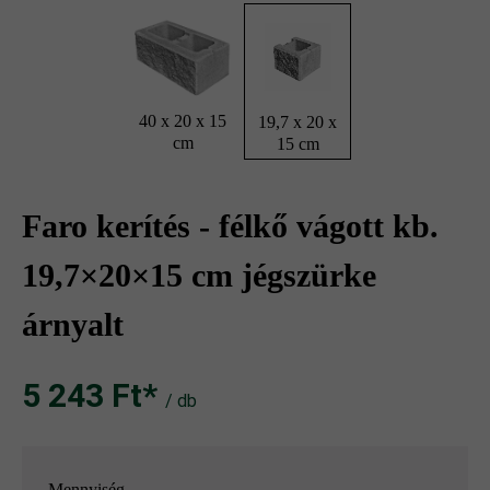
40 x 20 x 15
19,7 x 20 x
cm
15 cm
Faro kerítés - félkő vágott kb.
19,7×20×15 cm jégszürke
árnyalt
5 243 Ft‎‎‎*
/ db
Mennyiség