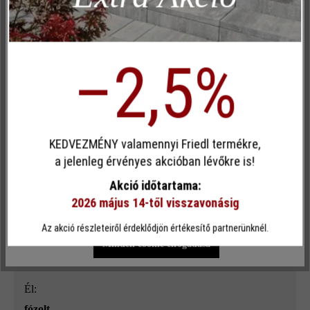
Szín:
Inaktív
Kényelem (weboldal működése)
jégszürke árnyalt
Inaktív
Kényelem (Google Térkép)
–2,5%
Terméktípus:
kerítés- és falazókő
Egyéni cookie elfogadása
megmunkálás:
roppantott
KEDVEZMÉNY valamennyi Friedl termékre,
Ez a webhely cookie-kat használ, hogy a lehető legjobb
a jelenleg érvényes akcióban lévőkre is!
funkcionalitást kínálja Önnek...
További információ
.
Térkőtípus:
Akció időtartama:
külön formátum
2026 május 14-től visszavonásig
Egyéni beállítások
Csak funkcionális cookie elfogadása
Az akció részleteiről érdeklődjön értékesítő partnerünknél.
Rendeltetés:
Minden cookie elfogadása
kerti falak
, kerítések
, magaságyak
, oszlopok és pillérek
él:
fózolt