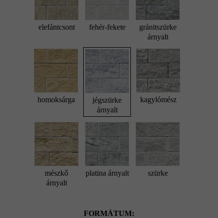
elefántcsont
fehér-fekete
gránitszürke
árnyalt
homoksárga
kagylómész
jégszürke
árnyalt
mészkő
platina árnyalt
szürke
árnyalt
FORMÁTUM: