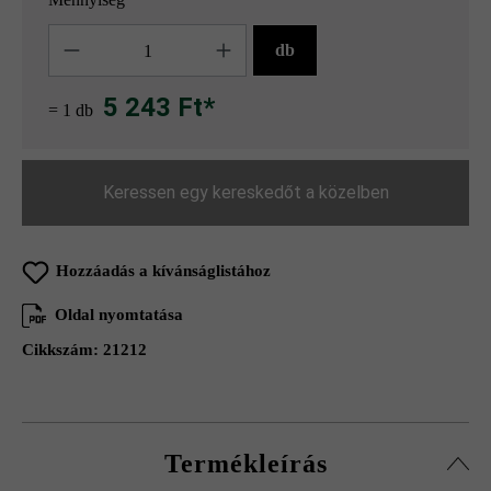
Mennyiség
db
5 243 Ft*
= 1 db
Keressen egy kereskedőt a közelben
Hozzáadás a kívánságlistához
Oldal nyomtatása
Cikkszám:
21212
Termékleírás