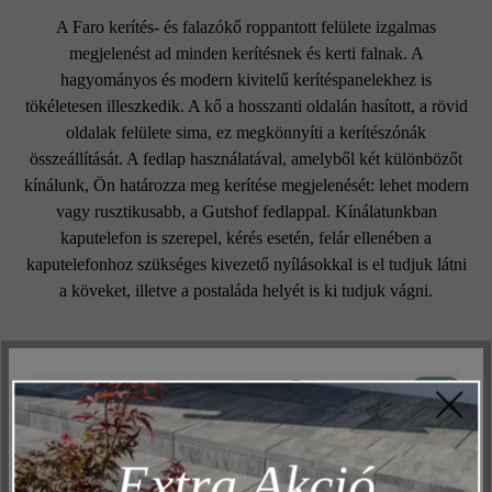
A Faro kerítés- és falazókő roppantott felülete izgalmas
megjelenést ad minden kerítésnek és kerti falnak. A
hagyományos és modern kivitelű kerítéspanelekhez is
tökéletesen illeszkedik. A kő a hosszanti oldalán hasított, a rövid
oldalak felülete sima, ez megkönnyíti a kerítészónák
összeállítását. A fedlap használatával, amelyből két különbözőt
kínálunk, Ön határozza meg kerítése megjelenését: lehet modern
vagy rusztikusabb, a Gutshof fedlappal. Kínálatunkban
kaputelefon is szerepel, kérés esetén, felár ellenében a
kaputelefonhoz szükséges kivezető nyílásokkal is el tudjuk látni
a köveket, illetve a postaláda helyét is ki tudjuk vágni.
Aktív
Műszakilag és működéshez szükséges
Felületi struktúra:
Inaktív
Marketing
struktúrált
Extra Akció
Inaktív
Elemzés