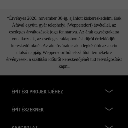
*Érvényes 2026. november 30-ig, ajánlott kiskereskedelmi árak
Áfával együtt, gyár telephelyi (Weppersdorf) átvétellel, az
esetleges árváltozások joga fenntartva. Az árak egységrakatra
vonatkoznak, az esetleges raklapbontási díjról érdeklődjön
kereskedőinknél. Az akciós árak csak a legkésőbb az akció
utolsó napjáig Weppersdorfból elszállított termékekre
érvényesek, a szállítási időkről kereskedőjénél tud felvilágosítást
kapni.
ÉPÍTÉSI PROJEKTJÉHEZ
ÉPÍTÉSZEKNEK
KAPCSOLAT