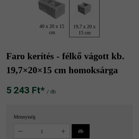
40 x 20 x 15
19,7 x 20 x
cm
15 cm
Faro kerítés - félkő vágott kb.
19,7×20×15 cm homoksárga
5 243 Ft‎‎‎*
/ db
Mennyiség
Mennyiség
db