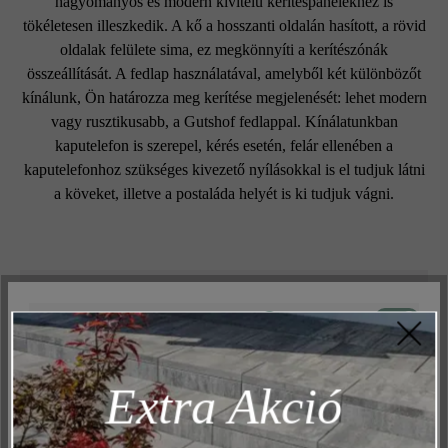
hagyományos és modern kivitelű kerítéspanelekhez is
tökéletesen illeszkedik. A kő a hosszanti oldalán hasított, a rövid
oldalak felülete sima, ez megkönnyíti a kerítészónák
összeállítását. A fedlap használatával, amelyből két különbözőt
kínálunk, Ön határozza meg kerítése megjelenését: lehet modern
vagy rusztikusabb, a Gutshof fedlappal. Kínálatunkban
kaputelefon is szerepel, kérés esetén, felár ellenében a
kaputelefonhoz szükséges kivezető nyílásokkal is el tudjuk látni
a köveket, illetve a postaláda helyét is ki tudjuk vágni.
Felületi struktúra:
Aktív
Műszakilag és működéshez szükséges
struktúrált
Inaktív
Marketing
Szín:
Extra Akció
Inaktív
Elemzés
homoksárga
Inaktív
Kényelem (weboldal működése)