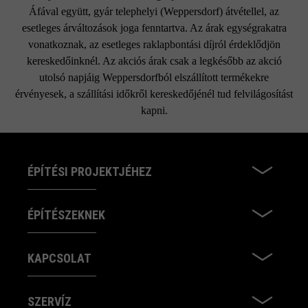
Áfával együtt, gyár telephelyi (Weppersdorf) átvétellel, az
esetleges árváltozások joga fenntartva. Az árak egységrakatra
vonatkoznak, az esetleges raklapbontási díjról érdeklődjön
kereskedőinknél. Az akciós árak csak a legkésőbb az akció
utolsó napjáig Weppersdorfból elszállított termékekre
érvényesek, a szállítási időkről kereskedőjénél tud felvilágosítást
kapni.
ÉPÍTÉSI PROJEKTJÉHEZ
ÉPÍTÉSZEKNEK
KAPCSOLAT
SZERVÍZ