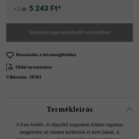
5 243 Ft*
= 1 db
Keressen egy kereskedőt a közelben
Hozzáadás a kívánságlistához
Oldal nyomtatása
Cikkszám:
20501
Termékleírás
A Faro kerítés- és falazókő roppantott felülete izgalmas
megjelenést ad minden kerítésnek és kerti falnak. A