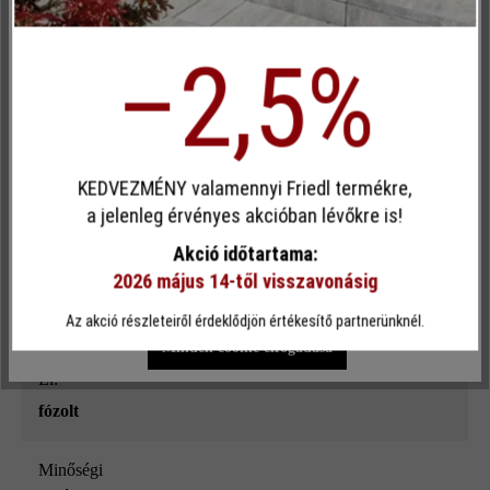
Terméktípus:
Inaktív
Kényelem (Google Térkép)
kerítés- és falazókő
–2,5%
megmunkálás:
Egyéni cookie elfogadása
roppantott
KEDVEZMÉNY valamennyi Friedl termékre,
Térkőtípus:
Ez a webhely cookie-kat használ, hogy a lehető legjobb
a jelenleg érvényes akcióban lévőkre is!
funkcionalitást kínálja Önnek...
További információ
.
külön formátum
Akció időtartama:
2026 május 14-től visszavonásig
Rendeltetés:
Egyéni beállítások
Csak funkcionális cookie elfogadása
kerti falak
, kerítések
, magaságyak
, oszlopok és pillérek
Az akció részleteiről érdeklődjön értékesítő partnerünknél.
Minden cookie elfogadása
él:
fózolt
Minőségi