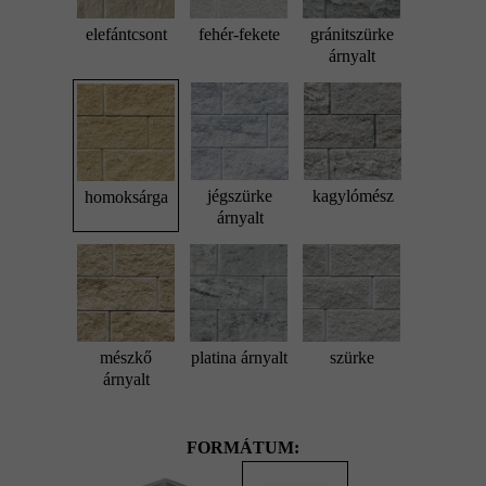
elefántcsont
fehér-fekete
gránitszürke
árnyalt
jégszürke
kagylómész
homoksárga
árnyalt
mészkő
platina árnyalt
szürke
árnyalt
FORMÁTUM: