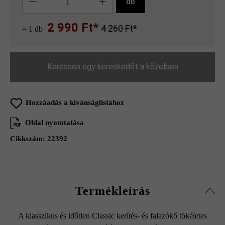
db
2 990 Ft*
4 260 Ft*
= 1 db
Keressen egy kereskedőt a közelben
Hozzáadás a kívánságlistához
Oldal nyomtatása
Cikkszám:
22392
Termékleírás
A klasszikus és időtlen Classic kerítés- és falazókő tökéletes