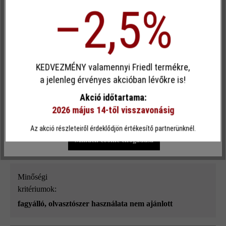
–2,5%
Terméktípus:
kerítés- és falazókő
Egyéni cookie elfogadása
Térkőtípus:
KEDVEZMÉNY valamennyi Friedl termékre,
külön formátum
Ez a webhely cookie-kat használ, hogy a lehető legjobb
a jelenleg érvényes akcióban lévőkre is!
funkcionalitást kínálja Önnek...
További információ
.
Rendeltetés:
Akció időtartama:
kerti falak
, kerítések
, magaságyak
, oszlopok és pillérek
2026 május 14-től visszavonásig
Egyéni beállítások
Csak funkcionális cookie elfogadása
Az akció részleteiről érdeklődjön értékesítő partnerünknél.
él:
Minden cookie elfogadása
fózolt
Minőségi
kritériumok:
fagyálló, olvasztószer használata nem ajánlott