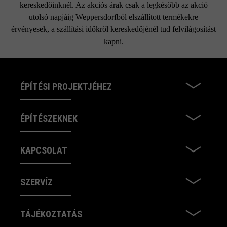
kereskedőinknél. Az akciós árak csak a legkésőbb az akció
utolsó napjáig Weppersdorfból elszállított termékekre
érvényesek, a szállítási időkről kereskedőjénél tud felvilágosítást
kapni.
ÉPÍTÉSI PROJEKTJÉHEZ
ÉPÍTÉSZEKNEK
KAPCSOLAT
SZERVÍZ
TÁJÉKOZTATÁS