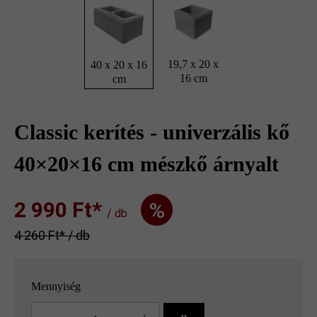
19,7 x 20 x
40 x 20 x 16
16 cm
cm
Classic kerítés - univerzális kő
40×20×16 cm mészkő árnyalt
2 990 Ft‎‎‎*
%
/ db
4 260 Ft‎‎‎* / db
Mennyiség
Mennyiség