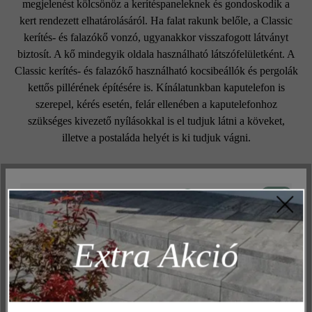
megjelenést kölcsönöz a kerítéspaneleknek és gondoskodik a
kert rendezett elhatárolásáról. Ha falat rakunk belőle, a Classic
kerítés- és falazókő vonzó, ugyanakkor visszafogott látványt
biztosít. A kő mindegyik oldala használható látszófelületként. A
Classic kerítés- és falazókő használható kocsibeállók és pergolák
kettős pillérének építésére is. Kínálatunkban kaputelefon is
szerepel, kérés esetén, felár ellenében a kaputelefonhoz
szükséges kivezető nyílásokkal is el tudjuk látni a köveket,
illetve a postaláda helyét is ki tudjuk vágni.
Aktív
Műszakilag és működéshez szükséges
Felületi struktúra:
Inaktív
Marketing
sima
Extra Akció
Inaktív
Elemzés
Szín:
Inaktív
Kényelem (weboldal működése)
mészkő árnyalt
Inaktív
Kényelem (Google Térkép)