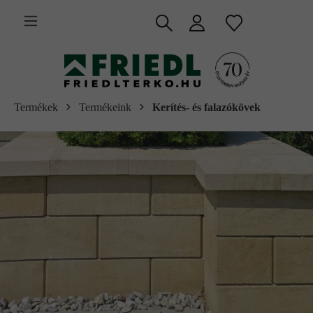
 fő tartalomra
Termékek
Termékeink
Kerítés- és falazókövek