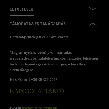
LETÖLTÉSEK
TÁMOGATÁS ÉS TANÁCSADÁS
Hétfőtől-péntekig 8 és 17 óra között
Magyar nyelvű, személyes tanácsadás
weppersdorfi bemutatókertünkben előzetes, telefonon
történő időpont egyeztetés alapján, a következő
elérhetőségen:
Kiss Zsanett +36 30 376 7657
KAPCSOLATTARTÓ
E-Mail
iroda@friedlterko.hu