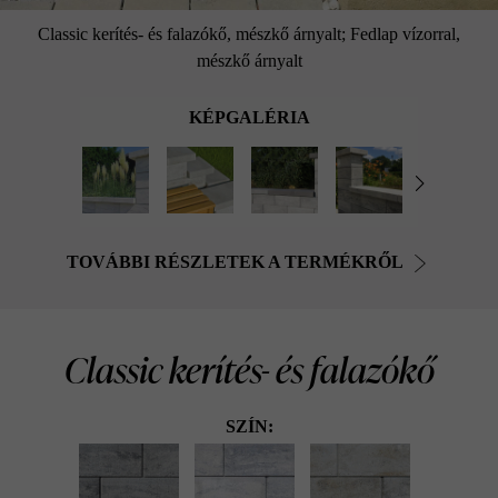
Classic kerítés- és falazókő, mészkő árnyalt; Fedlap vízorral,
mészkő árnyalt
KÉPGALÉRIA
TOVÁBBI RÉSZLETEK A TERMÉKRŐL
Classic kerítés- és falazókő
SZÍN: