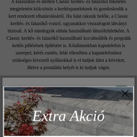
A klasszikus és időtlen Classic kerítés- és falazókő tökéletes
megjelenést kölcsönöz a kerítéspaneleknek és gondoskodik a
kert rendezett elhatárolásáról. Ha falat rakunk belőle, a Classic
kerítés- és falazókő vonzó, ugyanakkor visszafogott látványt
biztosít. A kő mindegyik oldala használható látszófelületként. A
Classic kerítés- és falazókő használható kocsibeállók és pergolák
kettős pillérének építésére is. Kínálatunkban kaputelefon is
szerepel, kérés esetén, felár ellenében a kaputelefonhoz
szükséges kivezető nyílásokkal is el tudjuk látni a köveket,
illetve a postaláda helyét is ki tudjuk vágni.
Aktív
Műszakilag és működéshez szükséges
Felületi struktúra:
Inaktív
Marketing
sima
Extra Akció
Inaktív
Elemzés
Szín:
Inaktív
Kényelem (weboldal működése)
gránitszürke árnyalt
Inaktív