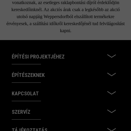
vonatkoznak, az esetleges raklapbontási díjról érdeklődjön
kereskedőinknél. Az akciós árak csak a legkésőbb az akció
utolsó napjáig Weppersdorfból elszállított termékekre
érvényesek, a szállítási időkről kereskedőjénél tud felvilágosítást
kapni.
ÉPÍTÉSI PROJEKTJÉHEZ
ÉPÍTÉSZEKNEK
KAPCSOLAT
SZERVÍZ
TÁJÉKOZTATÁS