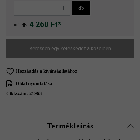
Mennyiség
db
4 260 Ft*
= 1 db
Keressen egy kereskedőt a közelben
Hozzáadás a kívánságlistához
Oldal nyomtatása
Cikkszám:
21963
Termékleírás