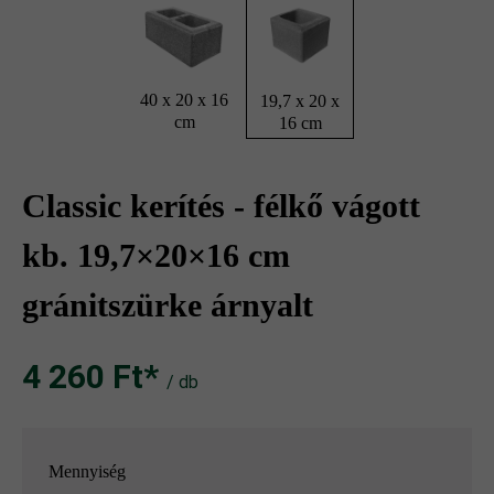
40 x 20 x 16
19,7 x 20 x
cm
16 cm
Classic kerítés - félkő vágott
kb. 19,7×20×16 cm
gránitszürke árnyalt
4 260 Ft‎‎‎*
/ db
Mennyiség