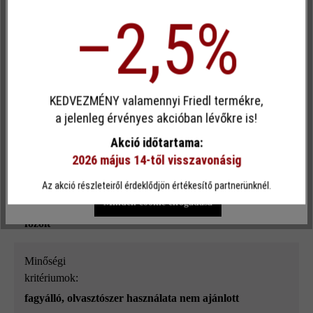
Kényelem (Google Térkép)
–2,5%
Terméktípus:
kerítés- és falazókő
Egyéni cookie elfogadása
Térkőtípus:
KEDVEZMÉNY valamennyi Friedl termékre,
külön formátum
Ez a webhely cookie-kat használ, hogy a lehető legjobb
a jelenleg érvényes akcióban lévőkre is!
funkcionalitást kínálja Önnek...
További információ
.
Akció időtartama:
Rendeltetés:
2026 május 14-től visszavonásig
kerti falak
, kerítések
, magaságyak
, oszlopok és pillérek
Egyéni beállítások
Csak funkcionális cookie elfogadása
Az akció részleteiről érdeklődjön értékesítő partnerünknél.
Minden cookie elfogadása
él:
fózolt
Minőségi
kritériumok:
fagyálló, olvasztószer használata nem ajánlott