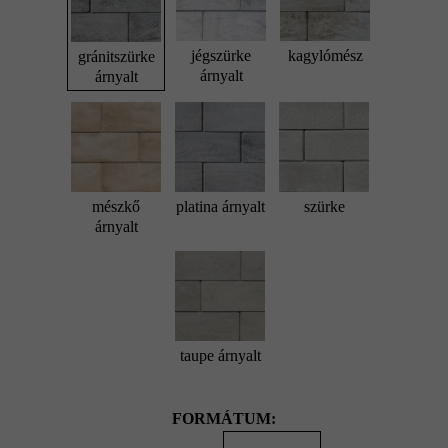
jégszürke
kagylómész
gránitszürke
árnyalt
árnyalt
mészkő
platina árnyalt
szürke
árnyalt
taupe árnyalt
FORMÁTUM: