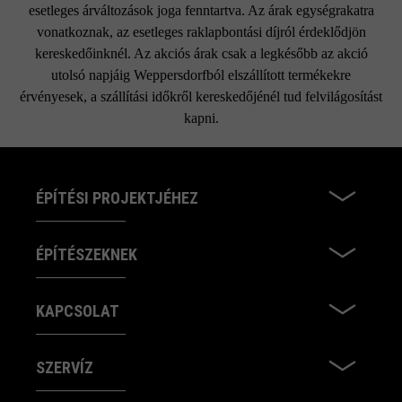
esetleges árváltozások joga fenntartva. Az árak egységrakatra
vonatkoznak, az esetleges raklapbontási díjról érdeklődjön
kereskedőinknél. Az akciós árak csak a legkésőbb az akció
utolsó napjáig Weppersdorfból elszállított termékekre
érvényesek, a szállítási időkről kereskedőjénél tud felvilágosítást
kapni.
ÉPÍTÉSI PROJEKTJÉHEZ
ÉPÍTÉSZEKNEK
KAPCSOLAT
SZERVÍZ