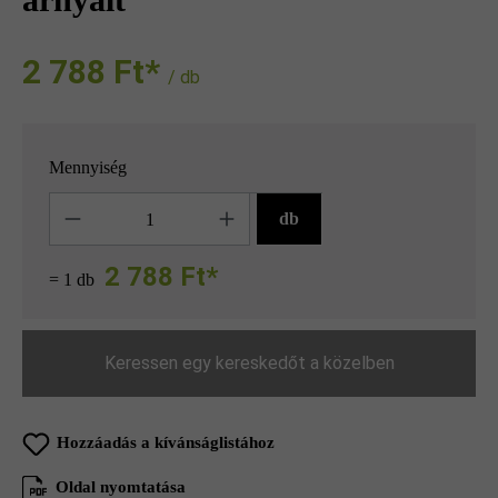
2 788 Ft‎‎‎*
/ db
Mennyiség
Mennyiség
db
2 788 Ft*
= 1 db
Keressen egy kereskedőt a közelben
Hozzáadás a kívánságlistához
Oldal nyomtatása