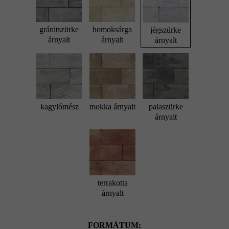
gránitszürke
homoksárga
jégszürke
árnyalt
árnyalt
árnyalt
kagylómész
mokka árnyalt
palaszürke
árnyalt
terrakotta
árnyalt
FORMÁTUM: