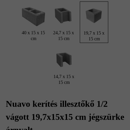
40 x 15 x 15
24,7 x 15 x
19,7 x 15 x
cm
15 cm
15 cm
14,7 x 15 x
15 cm
Nuavo kerítés illesztőkő 1/2
vágott 19,7x15x15 cm jégszürke
árnyalt