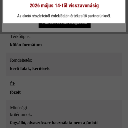
2026 május 14-től visszavonásig
Egyéni beállítások
Csak funkcionális cookie elfogadása
Terméktípus:
Az akció részleteiről érdeklődjön értékesítő partnerünknél.
kerítés- és falazókő
Minden cookie elfogadása
Térkőtípus:
külön formátum
Rendeltetés:
kerti falak
, kerítések
él:
fózolt
Minőségi
kritériumok:
fagyálló, olvasztószer használata nem ajánlott