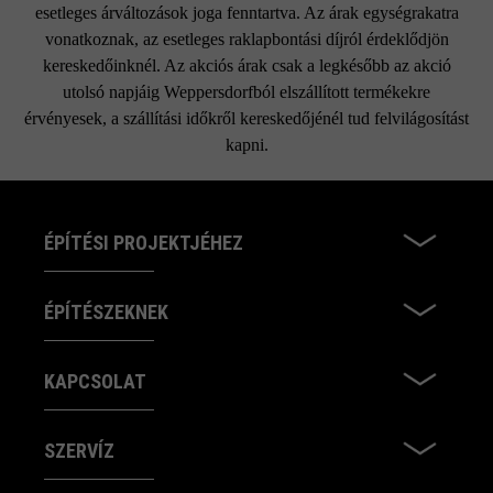
esetleges árváltozások joga fenntartva. Az árak egységrakatra
vonatkoznak, az esetleges raklapbontási díjról érdeklődjön
kereskedőinknél. Az akciós árak csak a legkésőbb az akció
utolsó napjáig Weppersdorfból elszállított termékekre
érvényesek, a szállítási időkről kereskedőjénél tud felvilágosítást
kapni.
ÉPÍTÉSI PROJEKTJÉHEZ
ÉPÍTÉSZEKNEK
KAPCSOLAT
SZERVÍZ