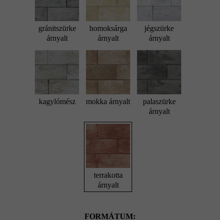
gránitszürke
homoksárga
jégszürke
árnyalt
árnyalt
árnyalt
kagylómész
mokka árnyalt
palaszürke
árnyalt
terrakotta
árnyalt
FORMÁTUM: