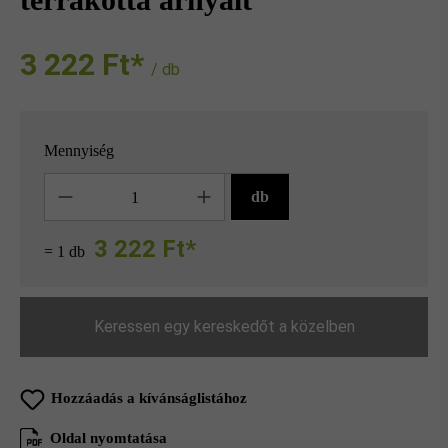
3 222 Ft‎‎‎*
/ db
Mennyiség
Mennyiség
db
3 222 Ft*
= 1 db
Keressen egy kereskedőt a közelben
Hozzáadás a kívánságlistához
Oldal nyomtatása