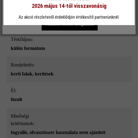
2026 május 14-től visszavonásig
Egyéni beállítások
Csak funkcionális cookie elfogadása
Terméktípus:
Az akció részleteiről érdeklődjön értékesítő partnerünknél.
kerítés- és falazókő
Minden cookie elfogadása
Térkőtípus:
külön formátum
Rendeltetés:
kerti falak
, kerítések
él:
fózolt
Minőségi
kritériumok:
fagyálló, olvasztószer használata nem ajánlott