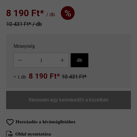
8 190 Ft‎‎‎*
%
/ db
10 431 Ft‎‎‎* / db
Mennyiség
Mennyiség
db
8 190 Ft*
10 431 Ft*
= 1 db
Keressen egy kereskedőt a közelben
Hozzáadás a kívánságlistához
Oldal nyomtatása