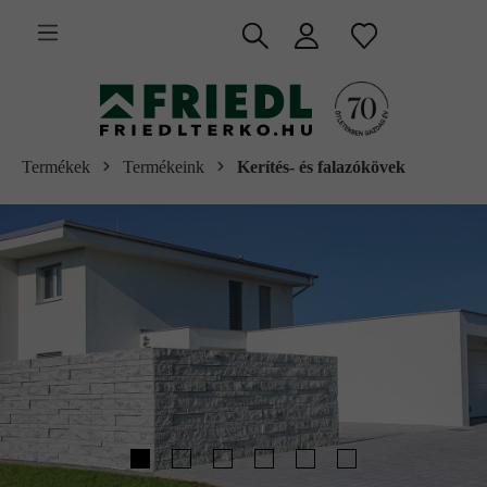
 fő tartalomra
Termékek
Termékeink
Kerítés- és falazókövek