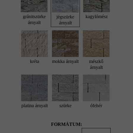
gránitszürke
kagylómész
jégszürke
árnyalt
árnyalt
kréta
mokka árnyalt
mészkő
árnyalt
platina árnyalt
szürke
ófehér
FORMÁTUM: