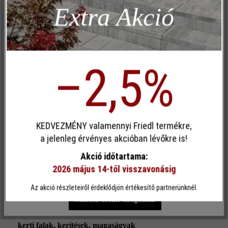
Extra Akció
Inaktív
Elemzés
struktúrált
Inaktív
Kényelem (weboldal működése)
Szín:
Inaktív
Kényelem (Google Térkép)
jégszürke árnyalt
–2,5%
Terméktípus:
kerítés- és falazókő
Egyéni cookie elfogadása
KEDVEZMÉNY valamennyi Friedl termékre,
megmunkálás:
Ez a webhely cookie-kat használ, hogy a lehető legjobb
a jelenleg érvényes akcióban lévőkre is!
roppantott
funkcionalitást kínálja Önnek...
További információ
.
Akció időtartama:
2026 május 14-től visszavonásig
Térkőtípus:
Egyéni beállítások
Csak funkcionális cookie elfogadása
külön formátum
Az akció részleteiről érdeklődjön értékesítő partnerünknél.
Minden cookie elfogadása
Rendeltetés:
kerti falak
, kerítések
, magaságyak