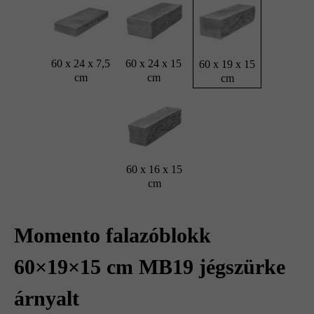
60 x 24 x 7,5
60 x 24 x 15
60 x 19 x 15
cm
cm
cm
60 x 16 x 15
cm
Momento falazóblokk
60×19×15 cm MB19 jégszürke
árnyalt