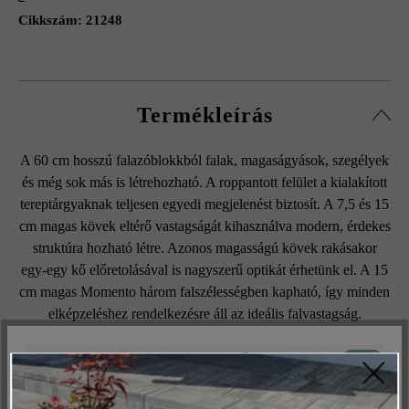
Cikkszám:
21248
Termékleírás
A 60 cm hosszú falazóblokkból falak, magaságyások, szegélyek
és még sok más is létrehozható. A roppantott felület a kialakított
tereptárgyaknak teljesen egyedi megjelenést biztosít. A 7,5 és 15
cm magas kövek eltérő vastagságát kihasználva modern, érdekes
struktúra hozható létre. Azonos magasságú kövek rakásakor
egy-egy kő előretolásával is nagyszerű optikát érhetünk el. A 15
cm magas Momento három falszélességben kapható, így minden
elképzeléshez rendelkezésre áll az ideális falvastagság.
Aktív
Műszakilag és működéshez szükséges
Inaktív
Marketing
Felületi struktúra: