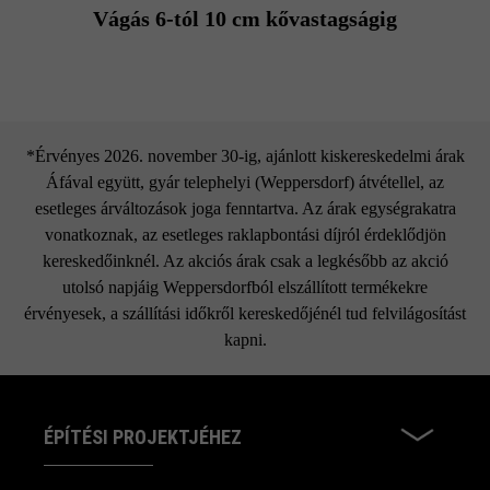
Vágás 6-tól 10 cm kővastagságig
*Érvényes 2026. november 30-ig, ajánlott kiskereskedelmi árak
Áfával együtt, gyár telephelyi (Weppersdorf) átvétellel, az
esetleges árváltozások joga fenntartva. Az árak egységrakatra
vonatkoznak, az esetleges raklapbontási díjról érdeklődjön
kereskedőinknél. Az akciós árak csak a legkésőbb az akció
utolsó napjáig Weppersdorfból elszállított termékekre
érvényesek, a szállítási időkről kereskedőjénél tud felvilágosítást
kapni.
ÉPÍTÉSI PROJEKTJÉHEZ