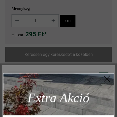
Mennyiség
Mennyiség
cm
295 Ft*
= 1 cm
Keressen egy kereskedőt a közelben
Hozzáadás a kívánságlistához
Aktív
Műszakilag és működéshez szükséges
Oldal nyomtatása
Inaktív
Marketing
Cikkszám:
22180
Extra Akció
Inaktív
Elemzés
Inaktív
Kényelem (weboldal működése)
Inaktív
Kényelem (Google Térkép)