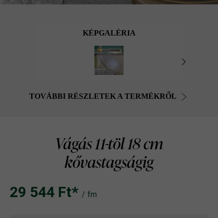
KÉPGALÉRIA
TOVÁBBI RÉSZLETEK A TERMÉKRŐL
Vágás 11-töl 18 cm
kővastagságig
29 544 Ft‎‎‎*
/ fm