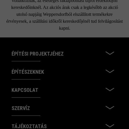
vonatkoznak, az esetleges raklapbontási díjról érdeklődjön
kereskedőinknél. Az akciós árak csak a legkésőbb az akció
utolsó napjáig Weppersdorfból elszállított termékekre
érvényesek, a szállítási időkről kereskedőjénél tud felvilágosítást
kapni.
ÉPÍTÉSI PROJEKTJÉHEZ
ÉPÍTÉSZEKNEK
KAPCSOLAT
SZERVÍZ
TÁJÉKOZTATÁS