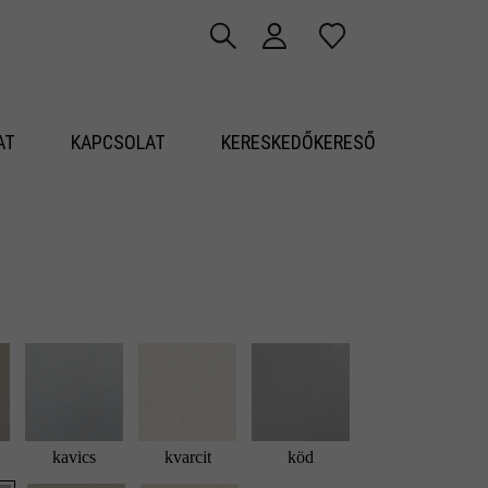
AT
KAPCSOLAT
KERESKEDŐKERESŐ
kavics
kvarcit
köd