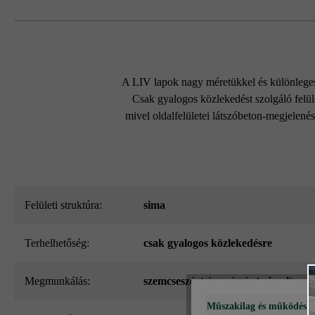
A LIV lapok nagy méretükkel és különleges 
Csak gyalogos közlekedést szolgáló felül
mivel oldalfelületei látszóbeton-megjelené
Felületi struktúra:
sima
Terhelhetőség:
csak gyalogos közlekedésre
megmunkálás:
szemcseszórt és gyémántcsiszolt
Műszakilag és működéshe