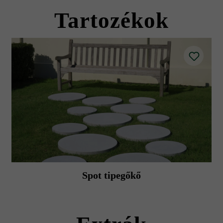
burkolatok, balkonok, pergolák alatti területek stb.) és a szabadban lévő
t nem okozó műanyag kalapáccsal való kopogtatással azonnal ki kell e
Tartozékok
lólapok színe kihatással van a napenergia tárolási minőségére; a világo
fugázás) esetén a perem mentén enyhe színváltozás alakulhat ki.
esek hőt leadni.
zbútorok által okozott sérülésektől.
mutatókat és a termék adatlapokat az építési tanácsok/szerviz menüpont 
Spot tipegőkő