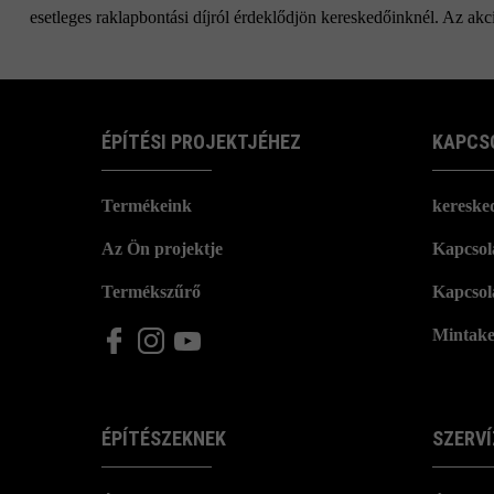
esetleges raklapbontási díjról érdeklődjön kereskedőinknél. Az akci
ÉPÍTÉSI PROJEKTJÉHEZ
KAPCS
Termékeink
kereske
Az Ön projektje
Kapcsola
Termékszűrő
Kapcsol
Mintake
ÉPÍTÉSZEKNEK
SZERVÍ