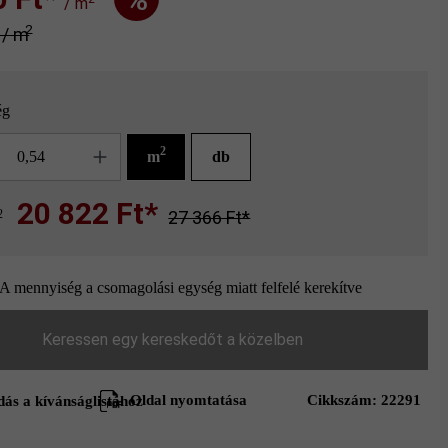
/ m
2
* / m
ég
g
2
m
db
20 822 Ft*
2
27 366 Ft*
A mennyiség a csomagolási egység miatt felfelé kerekítve
Keressen egy kereskedőt a közelben
Oldal nyomtatása
Cikkszám:
22291
ás a kívánságlistához