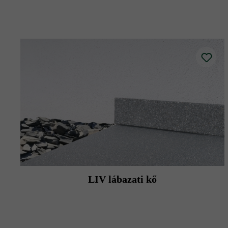
felületek (ereszterületek, úszómedence-
A magasságkülönbségeket elszíneződés
Kérjük, vegye figyelembe, hogy a burko
Kötőanyagos építési mód (cementalapú 
eltárolják azt, ezért hosszabb ideig kép
Védje betonlapjait az éles peremű teras
Kérjük, vegye figyelembe a lerakási út
LIV lábazati kő