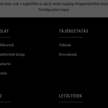
ós árak csak a legkésőbb az akció utolsó napjáig Weppersdorfból elszáll
felvilágosítást kapni.
OLAT
TÁJÉKOZTATÁS
dőkereső
Állások
tfelvételi űrlap
Downloads
attartó
rtek
Z
LETÖLTÉSEK