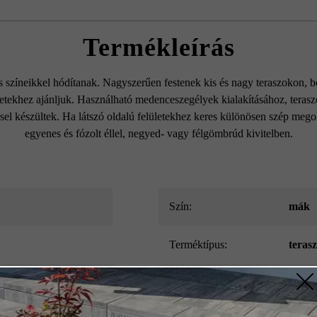
Termékleírás
színeikkel hódítanak. Nagyszerűen festenek kis és nagy teraszokon, be
etekhez ajánljuk. Használható medenceszegélyek kialakításához, teras
ssel készültek. Ha látszó oldalú felületekhez keres különösen szép mego
egyenes és fózolt éllel, negyed- vagy félgömbrúd kivitelben.
Szín:
mák
Terméktípus:
teras
Térkőtípus:
külön
z szükséges