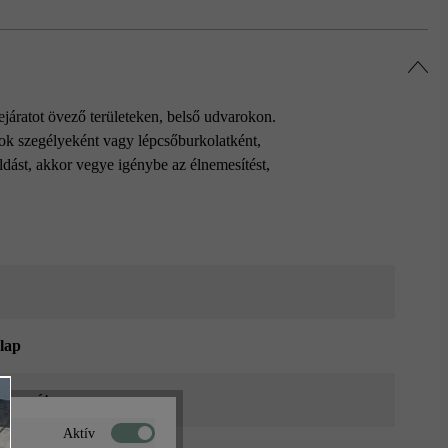
járatot övező területeken, belső udvarokon.
zok szegélyeként vagy lépcsőburkolatként,
ldást, akkor vegye igénybe az élnemesítést,
zlap
 formátum
Aktív