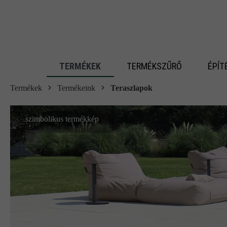
 fő tartalomra
TERMÉKEK
TERMÉKSZŰRŐ
ÉPÍT
Termékek
Termékeink
Teraszlapok
szimbolikus termékkép