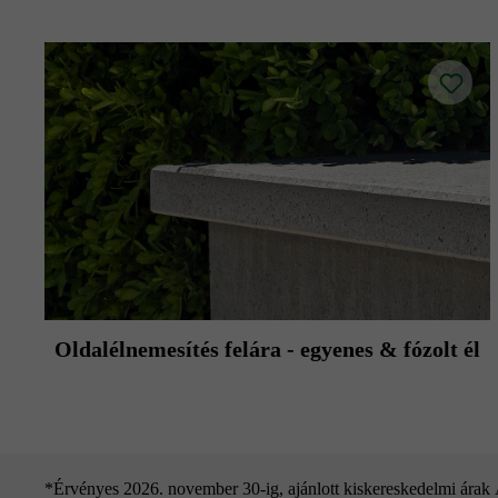
Oldalélnemesítés felára - egyenes & fózolt él
*Érvényes 2026. november 30-ig, ajánlott kiskereskedelmi árak Áf