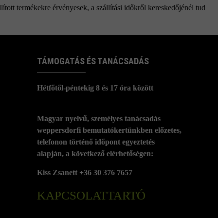
ított termékekre érvényesek, a szállítási időkről kereskedőjénél tud
TÁMOGATÁS ÉS TANÁCSADÁS
Hétfőtől-péntekig 8 és 17 óra között
Magyar nyelvű, személyes tanácsadás
weppersdorfi bemutatókertünkben előzetes,
telefonon történő időpont egyeztetés
alapján, a következő elérhetőségen:
Kiss Zsanett +36 30 376 7657
KAPCSOLATTARTÓ