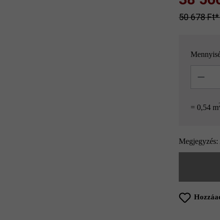
50 678 Ft‎‎‎
Mennyis
Mennyisé
= 0,54 m
Megjegyzés: 
Hozzáad