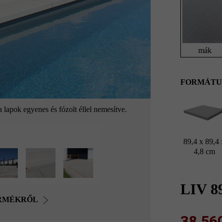
mák
FORMÁTU
lapok egyenes és fózolt éllel nemesítve.
89,4 x 89,4 
4,8 cm
LIV 8
ERMÉKRŐL
38 560 