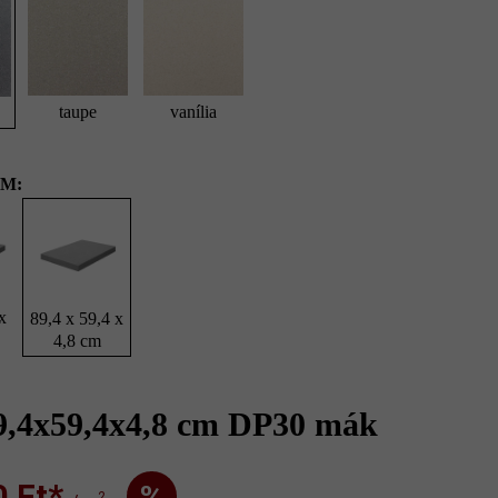
taupe
vanília
M:
x
89,4 x 59,4 x
4,8 cm
9,4x59,4x4,8 cm DP30 mák
Ft‎‎‎*
%
2