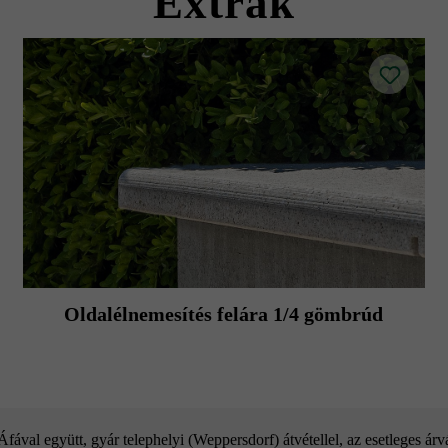
Extrák
Oldalélnemesítés felára 1/4 gömbrúd
ával együtt, gyár telephelyi (Weppersdorf) átvétellel, az esetleges ár