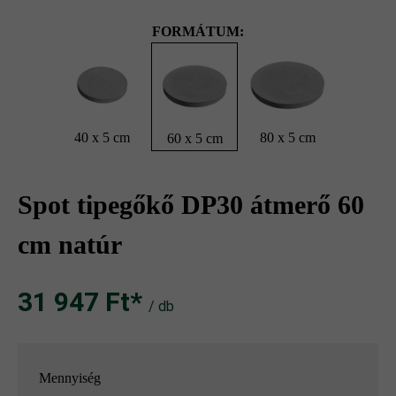
FORMÁTUM:
40 x 5 cm
80 x 5 cm
60 x 5 cm
Spot tipegőkő DP30 átmerő 60
cm natúr
31 947 Ft‎‎‎*
/ db
Mennyiség