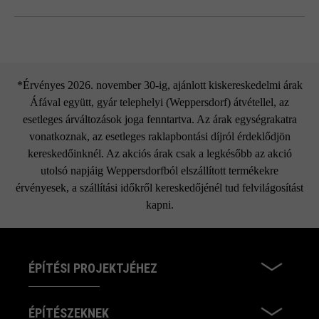
légüregek elkerülhetetlenek, melyek a színárnyalatokhoz, a
foltosodáshoz stb. hasonlóan hozzátartoznak a termék
Spot tipegőkő
természetes és egyedi jellegéhez. Ezért nem képezik
reklamáció alapját.
*Érvényes 2026. november 30-ig, ajánlott kiskereskedelmi árak
az összes formátum külön-külön szállítható
Áfával együtt, gyár telephelyi (Weppersdorf) átvétellel, az
Különböző formátumok használata esetén gyártási okok
esetleges árváltozások joga fenntartva. Az árak egységrakatra
miatt színeltérések adódhatnak.
vonatkoznak, az esetleges raklapbontási díjról érdeklődjön
kereskedőinknél. Az akciós árak csak a legkésőbb az akció
utolsó napjáig Weppersdorfból elszállított termékekre
érvényesek, a szállítási időkről kereskedőjénél tud felvilágosítást
kapni.
ÉPÍTÉSI PROJEKTJÉHEZ
ÉPÍTÉSZEKNEK