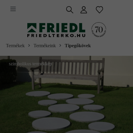
 fő tartalomra
Termékek
Termékeink
Tipegőkövek
szimbolikus termékkép