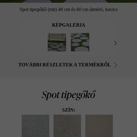
Spot tipegőkő (mit) 40 cm és 60 cm átmérö, kavics
KÉPGALÉRIA
TOVÁBBI RÉSZLETEK A TERMÉKRŐL
Spot tipegőkő
SZÍN: