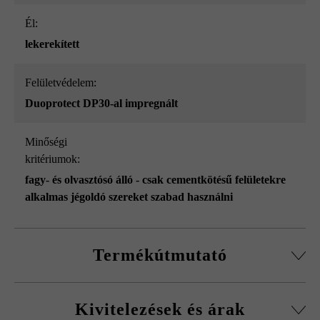
él:
lekerekített
Felületvédelem:
Duoprotect DP30-al impregnált
Minőségi
kritériumok:
fagy- és olvasztósó álló - csak cementkötésű felületekre
alkalmas jégoldó szereket szabad használni
Termékútmutató
nagy tartószilárdságú betonból
Kivitelezések és árak
A nagy teljesítményű beton élő természetes termék. A kis