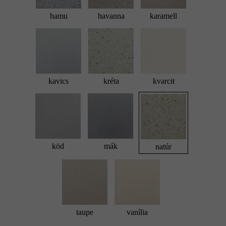
hamu
havanna
karamell
kavics
kréta
kvarcit
köd
mák
natúr
taupe
vanília