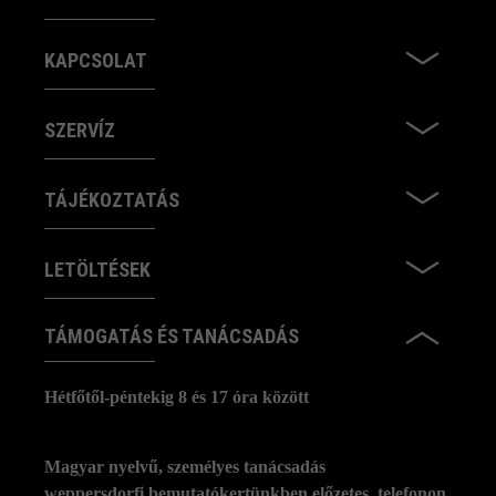
KAPCSOLAT
SZERVÍZ
TÁJÉKOZTATÁS
LETÖLTÉSEK
TÁMOGATÁS ÉS TANÁCSADÁS
Hétfőtől-péntekig 8 és 17 óra között
Magyar nyelvű, személyes tanácsadás
weppersdorfi bemutatókertünkben előzetes, telefonon