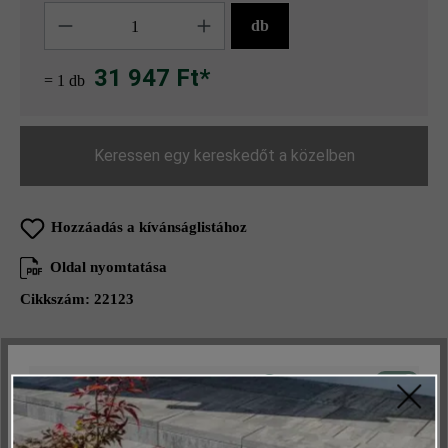
Mennyiség
db
31 947 Ft*
= 1 db
Keressen egy kereskedőt a közelben
Hozzáadás a kívánságlistához
Oldal nyomtatása
Cikkszám:
22123
Aktív
Műszakilag és működéshez szükséges
Termékleírás
Inaktív
Marketing