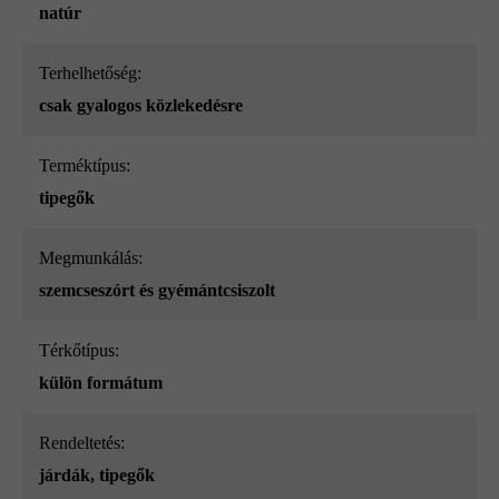
natúr
Terhelhetőség:
csak gyalogos közlekedésre
Terméktípus:
tipegők
megmunkálás:
szemcseszórt és gyémántcsiszolt
Térkőtípus:
külön formátum
Rendeltetés:
járdák
, tipegők