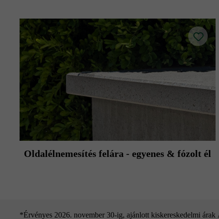
Oldalélnemesítés felára - egyenes & fózolt él
*Érvényes 2026. november 30-ig, ajánlott kiskereskedelmi árak Áf