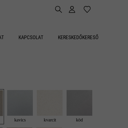
AT
KAPCSOLAT
KERESKEDŐKERESŐ
kavics
kvarcit
köd