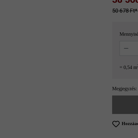
50 678 Ft‎‎‎
Mennyis
Mennyisé
= 0,54 m
Megjegyzés: 
Hozzáad