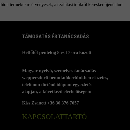
ított termékekre érvényesek, a szállítási időkről kereskedőjénél tud
TÁMOGATÁS ÉS TANÁCSADÁS
Hétfőtől-péntekig 8 és 17 óra között
Magyar nyelvű, személyes tanácsadás
weppersdorfi bemutatókertünkben előzetes,
telefonon történő időpont egyeztetés
alapján, a következő elérhetőségen:
Kiss Zsanett +36 30 376 7657
KAPCSOLATTARTÓ