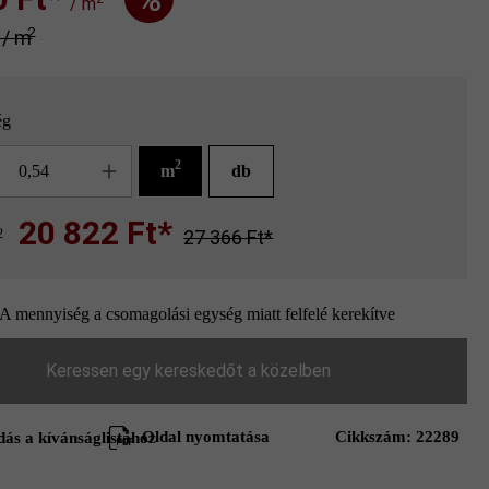
/ m
2
* / m
ég
g
2
m
db
20 822 Ft*
2
27 366 Ft*
A mennyiség a csomagolási egység miatt felfelé kerekítve
Keressen egy kereskedőt a közelben
Oldal nyomtatása
Cikkszám:
22289
ás a kívánságlistához