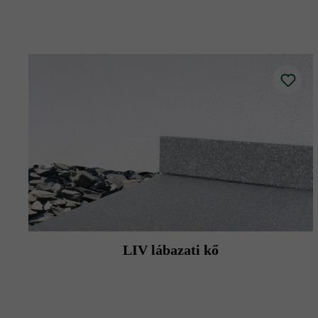
felületek (ereszterületek, úszómedence-
A magasságkülönbségeket elszíneződés
Kérjük, vegye figyelembe, hogy a burko
Kötőanyagos építési mód (cementalapú 
eltárolják azt, ezért hosszabb ideig kép
Védje betonlapjait az éles peremű teras
Kérjük, vegye figyelembe a lerakási út
LIV lábazati kő