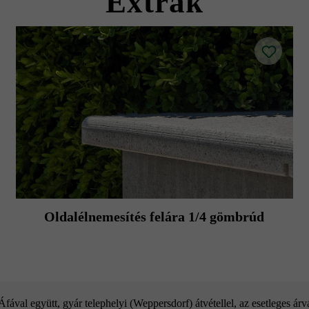
Extrák
Oldalélnemesítés felára 1/4 gömbrúd
ával együtt, gyár telephelyi (Weppersdorf) átvétellel, az esetleges ár