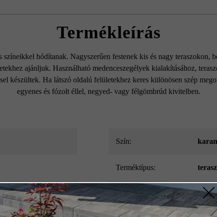
Termékleírás
színeikkel hódítanak. Nagyszerűen festenek kis és nagy teraszokon, be
etekhez ajánljuk. Használható medenceszegélyek kialakításához, teras
ssel készültek. Ha látszó oldalú felületekhez keres különösen szép mego
egyenes és fózolt éllel, negyed- vagy félgömbrúd kivitelben.
Szín:
karam
Terméktípus:
teras
Térkőtípus:
külön
z szükséges