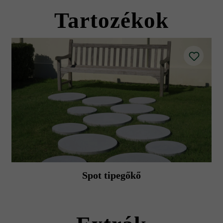
burkolatok, balkonok, pergolák alatti területek stb.) és a szabadban lévő
t nem okozó műanyag kalapáccsal való kopogtatással azonnal ki kell e
Tartozékok
lólapok színe kihatással van a napenergia tárolási minőségére; a világo
fugázás) esetén a perem mentén enyhe színváltozás alakulhat ki.
esek hőt leadni.
zbútorok által okozott sérülésektől.
mutatókat és a termék adatlapokat az építési tanácsok/szerviz menüpont 
Spot tipegőkő