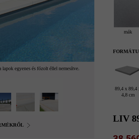
mák
FORMÁTU
lapok egyenes és fózolt éllel nemesítve.
89,4 x 89,4 
4,8 cm
LIV 8
ERMÉKRŐL
38 560 