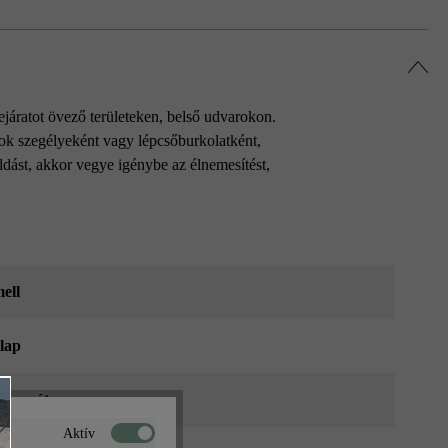
járatot övező területeken, belső udvarokon.
zok szegélyeként vagy lépcsőburkolatként,
ldást, akkor vegye igénybe az élnemesítést,
ell
zlap
 formátum
Aktív