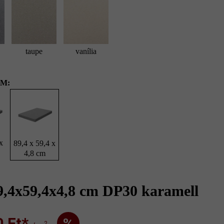
taupe
vanília
M:
x
89,4 x 59,4 x
4,8 cm
9,4x59,4x4,8 cm DP30 karamell
Ft‎‎‎*
%
2