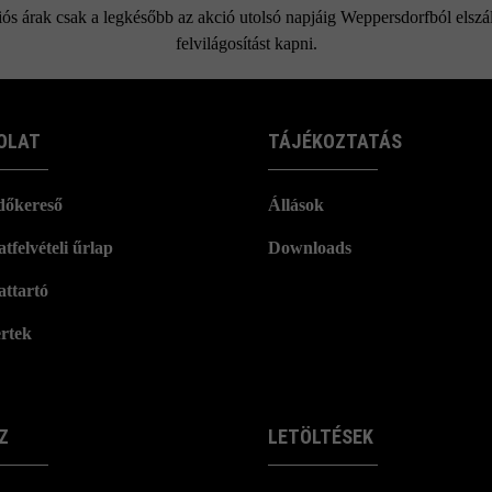
ós árak csak a legkésőbb az akció utolsó napjáig Weppersdorfból elszáll
felvilágosítást kapni.
OLAT
TÁJÉKOZTATÁS
dőkereső
Állások
tfelvételi űrlap
Downloads
attartó
rtek
Z
LETÖLTÉSEK