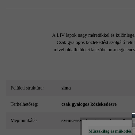
A LIV lapok nagy méretükkel és különleges 
Csak gyalogos közlekedést szolgáló felül
mivel oldalfelületei látszóbeton-megjelené
Felületi struktúra:
sima
Terhelhetőség:
csak gyalogos közlekedésre
megmunkálás:
szemcseszórt és gyémántcsiszolt
Műszakilag és működéshe