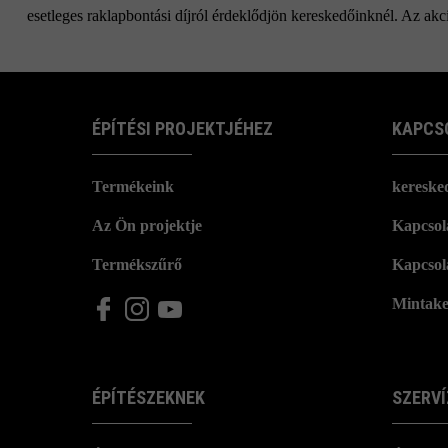
esetleges raklapbontási díjról érdeklődjön kereskedőinknél. Az akci
ÉPÍTÉSI PROJEKTJÉHEZ
KAPCS
Termékeink
kereske
Az Ön projektje
Kapcsola
Termékszűrő
Kapcsol
Mintake
ÉPÍTÉSZEKNEK
SZERVÍ