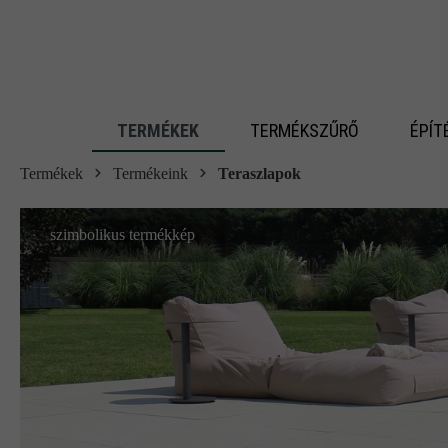
 fő tartalomra
TERMÉKEK
TERMÉKSZŰRŐ
ÉPÍT
Termékek
Termékeink
Teraszlapok
szimbolikus termékkép