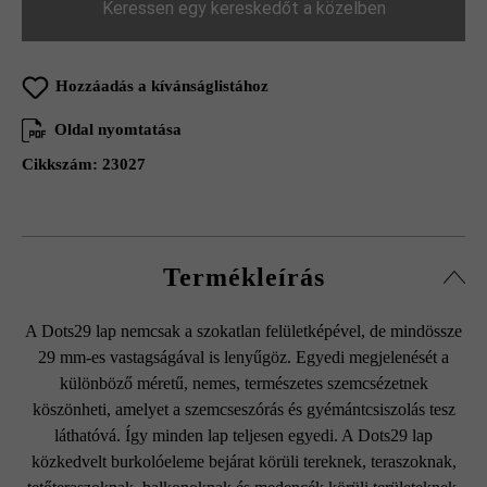
Keressen egy kereskedőt a közelben
Hozzáadás a kívánságlistához
Oldal nyomtatása
Cikkszám:
23027
Termékleírás
A Dots29 lap nemcsak a szokatlan felületképével, de mindössze
29 mm-es vastagságával is lenyűgöz. Egyedi megjelenését a
különböző méretű, nemes, természetes szemcsézetnek
köszönheti, amelyet a szemcseszórás és gyémántcsiszolás tesz
láthatóvá. Így minden lap teljesen egyedi. A Dots29 lap
közkedvelt burkolóeleme bejárat körüli tereknek, teraszoknak,