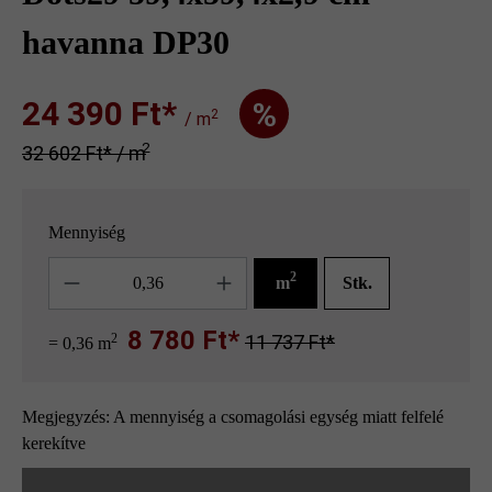
havanna DP30
24 390 Ft‎‎‎*
%
2
/ m
2
32 602 Ft‎‎‎* / m
Mennyiség
Mennyiség
2
m
Stk.
8 780 Ft*
2
11 737 Ft*
= 0,36 m
Megjegyzés: A mennyiség a csomagolási egység miatt felfelé
kerekítve