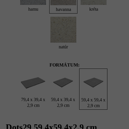
hamu
kréta
havanna
natúr
FORMÁTUM:
79,4 x 39,4 x
59,4 x 39,4 x
59,4 x 59,4 x
2,9 cm
2,9 cm
2,9 cm
Dots29 59,4x59,4x2,9 cm