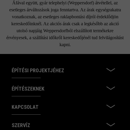
Áfával együtt, gyár telephelyi (Weppersdorf) átvétellel, az
esetleges árváltozások joga fenntartva. Az árak egységrakatra
vonatkoznak, az esetleges raklapbontási díjról érdeklődjön
kereskedőinknél. Az akciós árak csak a legkésőbb az akció
utolsó napjáig Weppersdorfból elszállított termékekre
érvényesek, a szállítási időkről kereskedőjénél tud felvilágosítást
kapni.
ÉPÍTÉSI PROJEKTJÉHEZ
ÉPÍTÉSZEKNEK
KAPCSOLAT
SZERVÍZ