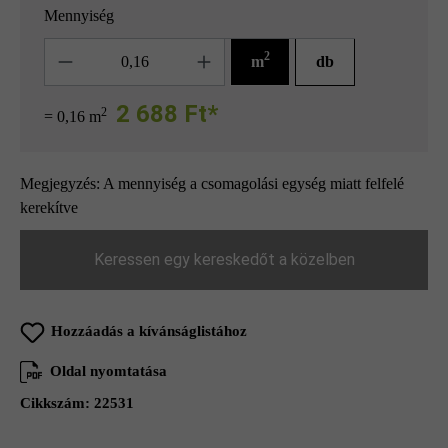
Mennyiség
Mennyiség
2
m
db
2 688 Ft*
2
= 0,16 m
Megjegyzés: A mennyiség a csomagolási egység miatt felfelé
kerekítve
Keressen egy kereskedőt a közelben
Hozzáadás a kívánságlistához
Oldal nyomtatása
Cikkszám:
22531