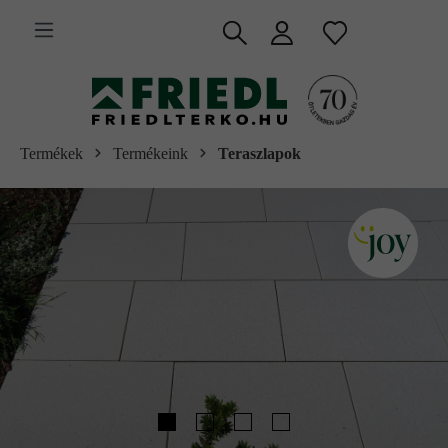
 fő tartalomra
Termékek
Termékeink
Teraszlapok