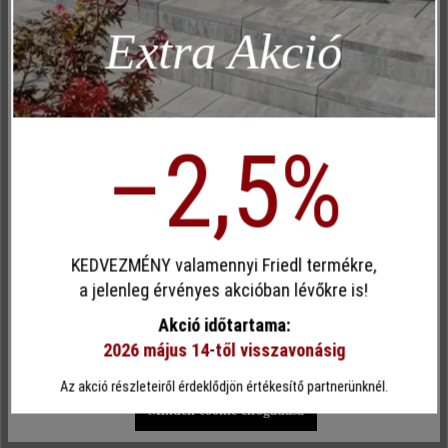
Inaktív
Marketing
sima
Extra Akció
Inaktív
Elemzés
Szín:
Inaktív
Kényelem (weboldal működése)
krém
Inaktív
Kényelem (Google Térkép)
–2,5%
Terhelhetőség:
csak gyalogos közlekedésre
Egyéni cookie elfogadása
Terméktípus:
teraszlap
KEDVEZMÉNY valamennyi Friedl termékre,
Ez a webhely cookie-kat használ, hogy a lehető legjobb
a jelenleg érvényes akcióban lévőkre is!
funkcionalitást kínálja Önnek...
További információ
.
megmunkálás:
Akció időtartama:
szemcseszórt és gyémántcsiszolt
2026 május 14-től visszavonásig
Egyéni beállítások
Csak funkcionális cookie elfogadása
Az akció részleteiről érdeklődjön értékesítő partnerünknél.
Térkőtípus:
Minden cookie elfogadása
külön formátum