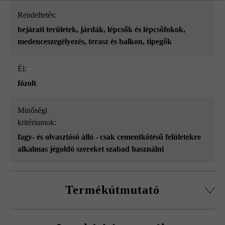
Rendeltetés:
bejárati területek
, járdák
, lépcsők és lépcsőfokok
,
medenceszegélyezés
, terasz és balkon
, tipegők
él:
fózolt
Minőségi
kritériumok:
fagy- és olvasztósó álló - csak cementkötésű felületekre
alkalmas jégoldó szereket szabad használni
Termékútmutató
az összes formátum külön-külön szállítható