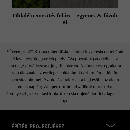
Oldalélnemesítés felára - egyenes & fózolt
él
*Érvényes 2026. november 30-ig, ajánlott kiskereskedelmi árak
Áfával együtt, gyár telephelyi (Weppersdorf) átvétellel, az
esetleges árváltozások joga fenntartva. Az árak egységrakatra
vonatkoznak, az esetleges raklapbontási díjról érdeklődjön
kereskedőinknél. Az akciós árak csak a legkésőbb az akció
utolsó napjáig Weppersdorfból elszállított termékekre
érvényesek, a szállítási időkről kereskedőjénél tud felvilágosítást
kapni.
ÉPÍTÉSI PROJEKTJÉHEZ