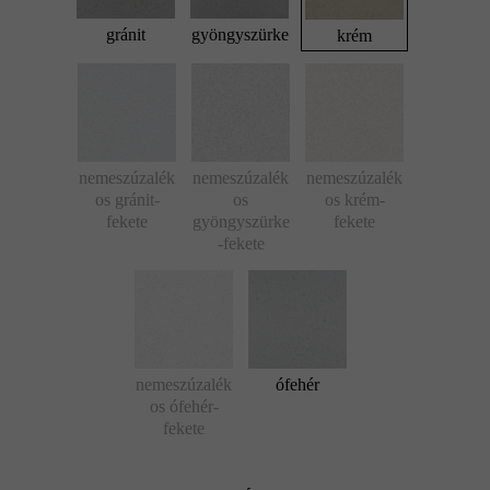
gránit
gyöngyszürke
krém
nemeszúzalék
nemeszúzalék
nemeszúzalék
os gránit-
os
os krém-
fekete
gyöngyszürke
fekete
-fekete
nemeszúzalék
ófehér
os ófehér-
fekete