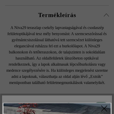
Termékleírás
A Niva29 teraszlap csekély lapvastagságával és csodaszép
felületoptikájával tesz mély benyomást: A szemcseszórással és
gyémántcsiszolással láthatóvá tett szemcsézet különleges
eleganciával ruházza fel ezt a burkolólapot. A Niva29
balkonokon és tetőteraszokon, de talajszinten is sokoldalúan
használható. Az oldalfelületek látszóbeton optikával
rendelkeznek, így a lapok alkalmasak lépcsőburkolásra vagy
medence szegélyezésére is. Ha különleges megjelenést szeretne
adni a lapoknak, választhatja az oldal alján lévő „Extrák”
menüpontban található felületmegmunkálások valamelyikét.
Aktív
Műszakilag és működéshez szükséges
Felületi struktúra: