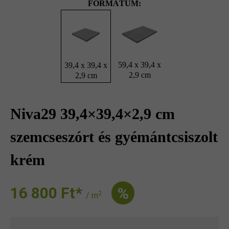
FORMÁTUM:
59,4 x 39,4 x
39,4 x 39,4 x
2,9 cm
2,9 cm
Niva29 39,4×39,4×2,9 cm
szemcseszórt és gyémántcsiszolt
krém
16 800 Ft‎‎‎*
%
2
/ m