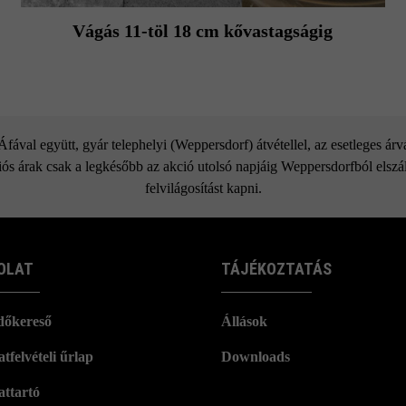
Vágás 11-töl 18 cm kővastagságig
ával együtt, gyár telephelyi (Weppersdorf) átvétellel, az esetleges ár
ós árak csak a legkésőbb az akció utolsó napjáig Weppersdorfból elszáll
felvilágosítást kapni.
OLAT
TÁJÉKOZTATÁS
dőkereső
Állások
tfelvételi űrlap
Downloads
attartó