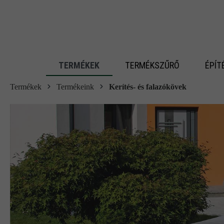
 fő tartalomra
TERMÉKEK
TERMÉKSZŰRŐ
ÉPÍT
Termékek
Termékeink
Kerítés- és falazókövek