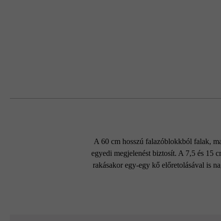
A 60 cm hosszú falazóblokkból falak, mag
egyedi megjelenést biztosít. A 7,5 és 15
rakásakor egy-egy kő előretolásával is 