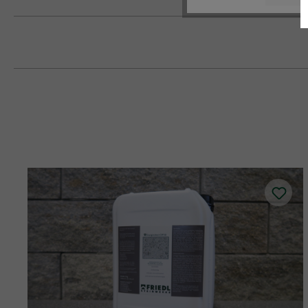
A ragasztás, a habarcsolás és a fugáz
habarcsfugával és anélkül is feldolgoz
A 16 cm-es falszélesség (MB16) stati
edényekhez, előtétfalakhoz, valamint n
A 60 x 24 x 7,5 cm méretű Momento fal