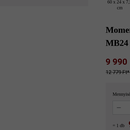
60 x 24 x 7,
cm
Momen
MB24 
9 990 F
12 779 Ft‎‎‎
Mennyis
Mennyisé
= 1 db