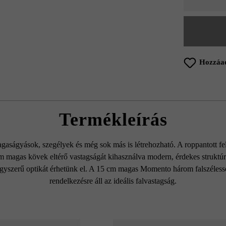
Hozzáad
Termékleírás
aságyások, szegélyek és még sok más is létrehozható. A roppantott felül
 cm magas kövek eltérő vastagságát kihasználva modern, érdekes strukt
nagyszerű optikát érhetünk el. A 15 cm magas Momento három falszéles
rendelkezésre áll az ideális falvastagság.