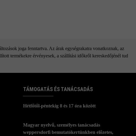
változások joga fenntartva. Az árak egységrakatra vonatkoznak, az
ított termékekre érvényesek, a szállítási időkről kereskedőjénél tud
TÁMOGATÁS ÉS TANÁCSADÁS
Hétfőtől-péntekig 8 és 17 óra között
Magyar nyelvű, személyes tanácsadás
weppersdorfi bemutatókertünkben előzetes,