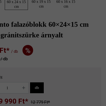
5
60 x 19 x 15
60 x 16 x 15
60 x 24 x 15
cm
cm
cm
to falazóblokk 60×24×15 cm
gránitszürke árnyalt
t‎‎‎*
%
/ db
* / db
ég
g
db
9 990 Ft*
12 779 Ft*