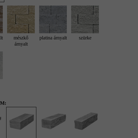
lt
mészkő
platina árnyalt
szürke
árnyalt
alazóblokk 60 x 24 x 7,5 cm, gránitszürke árnyalt kerti szegélyként e
M: