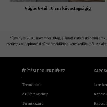
Vágás 6-tól 10 cm kővastagságig
*Érvényes 2026. november 30-ig, ajánlott kiskereskedelmi árak Áf
esetleges raklapbontási díjról érdeklődjön kereskedőinknél. Az akci
ÉPÍTÉSI PROJEKTJÉHEZ
KAPCS
Termékeink
kereske
Az Ön projektje
Kapcsola
Termékszűrő
Kapcsol