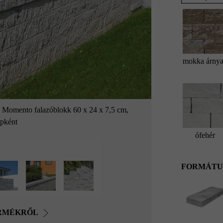
mokka árnya
; Momento falazóblokk 60 x 24 x 7,5 cm,
Momento f
apként
ófehér
FORMÁTU
ERMÉKRŐL