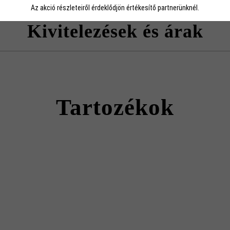
Az akció részleteiről érdeklődjön értékesítő partnerünknél.
ás során kötőanyagként a Baumit plus termékek használatát javasoljuk a
ható
Kivitelezések és árak
kai szempontból nem nagy igénybevételnek kitett falakhoz, például ma
em teherhordó falak (pl. kerítésmezők) kifalazásához használható.
azóblokk szegélyként és fedlapként is használható.
Momento falazóblokk
Tartozékok