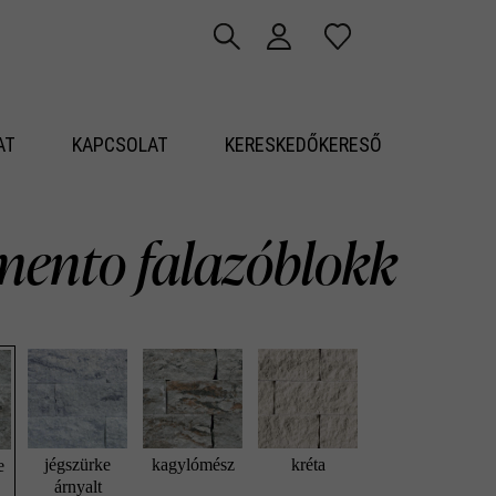
AT
KAPCSOLAT
KERESKEDŐKERESŐ
ento falazóblokk
jégszürke
kagylómész
kréta
e
árnyalt