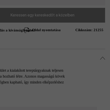
Keressen egy kereskedőt a közelben
Oldal nyomtatása
Cikkszám:
21255
ás a kívánságlistához
et a kialakított tereptárgyaknak teljesen
úra hozható létre. Azonos magasságú kövek
ségben kapható, így minden elképzeléshez