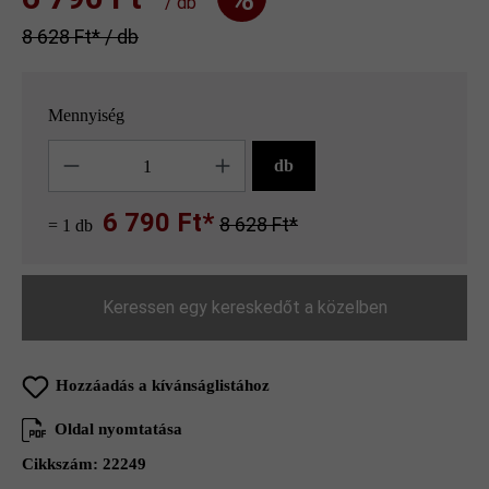
/ db
8 628 Ft‎‎‎* / db
Mennyiség
Mennyiség
db
6 790 Ft*
8 628 Ft*
= 1 db
Keressen egy kereskedőt a közelben
Hozzáadás a kívánságlistához
Oldal nyomtatása
Cikkszám:
22249