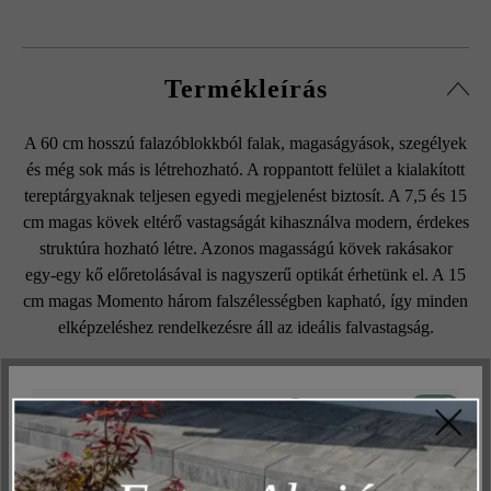
Termékleírás
A 60 cm hosszú falazóblokkból falak, magaságyások, szegélyek
és még sok más is létrehozható. A roppantott felület a kialakított
tereptárgyaknak teljesen egyedi megjelenést biztosít. A 7,5 és 15
cm magas kövek eltérő vastagságát kihasználva modern, érdekes
struktúra hozható létre. Azonos magasságú kövek rakásakor
egy-egy kő előretolásával is nagyszerű optikát érhetünk el. A 15
cm magas Momento három falszélességben kapható, így minden
elképzeléshez rendelkezésre áll az ideális falvastagság.
Aktív
Műszakilag és működéshez szükséges
Felületi struktúra:
Inaktív
Marketing
struktúrált