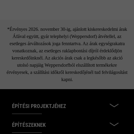
*Érvényes 2026. november 30-ig, ajánlott kiskereskedelmi árak
Áfával együtt, gyár telephelyi (Weppersdorf) átvétellel, az
esetleges árváltozások joga fenntartva. Az árak egységrakatra
vonatkoznak, az esetleges raklapbontási díjról érdeklődjön
kereskedőinknél. Az akciós árak csak a legkésőbb az akció
utolsó napjáig Weppersdorfból elszállított termékekre
érvényesek, a szállítási időkről kereskedőjénél tud felvilágosítást
kapni.
ÉPÍTÉSI PROJEKTJÉHEZ
ÉPÍTÉSZEKNEK