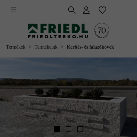
 fő tartalomra
Termékek
Termékeink
Kerítés- és falazókövek