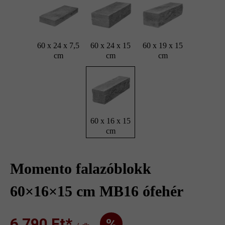
60 x 24 x 7,5
60 x 24 x 15
60 x 19 x 15
cm
cm
cm
60 x 16 x 15
cm
Momento falazóblokk
60×16×15 cm MB16 ófehér
6 790 Ft‎‎‎*
%