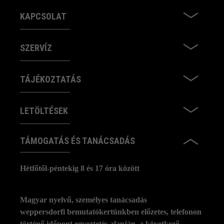
KAPCSOLAT
SZERVÍZ
TÁJÉKOZTATÁS
LETÖLTÉSEK
TÁMOGATÁS ÉS TANÁCSADÁS
Hétfőtől-péntekig 8 és 17 óra között
Magyar nyelvű, személyes tanácsadás
weppersdorfi bemutatókertünkben előzetes, telefonon
történő időpont egyeztetés alapján, a következő