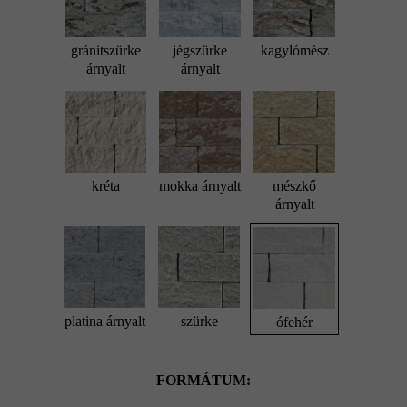
gránitszürke
jégszürke
kagylómész
árnyalt
árnyalt
kréta
mokka árnyalt
mészkő
árnyalt
platina árnyalt
szürke
ófehér
FORMÁTUM: