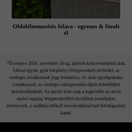
Oldalélnemesítés felára - egyenes & fózolt
él
*Érvényes 2026. november 30-ig, ajánlott kiskereskedelmi árak
Áfával együtt, gyár telephelyi (Weppersdorf) átvétellel, az
esetleges árváltozások joga fenntartva. Az árak egységrakatra
vonatkoznak, az esetleges raklapbontási díjról érdeklődjön
kereskedőinknél. Az akciós árak csak a legkésőbb az akció
utolsó napjáig Weppersdorfból elszállított termékekre
érvényesek, a szállítási időkről kereskedőjénél tud felvilágosítást
kapni.