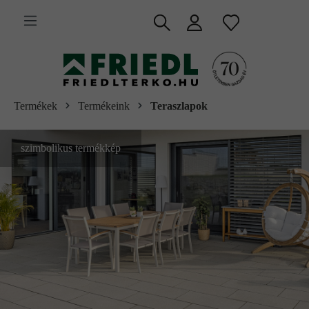
 fő tartalomra
Termékek
Termékeink
Teraszlapok
szimbolikus termékkép