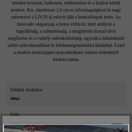
minden teraszon, balkonon, tetőteraszon és a bejárat körüli
tereken. Kis, mindössze 2,9 cm-es kővastagságával és nagy
méreteivel a LIV29 új mércét állít a burkolólapok terén. Az
innovatív alapanyag a beton erényeit, mint amilyen a
fagyállóság, a színtartósság, a megjelenés hosszú távú
megőrzése és a csekély méretkülönbség, egyesíti a hihetetlenül
széles színválasztékkal és felületmegmunkálási kínálattal. Ezzel
a modern teraszlappal megvalósítható számos különböző
lerakási minta.
Felületi struktúra:
sima
Szín:
mák
Aktív
Műszakilag és működéshez szükséges