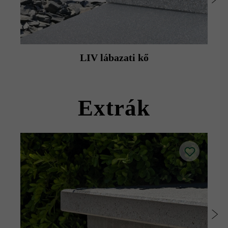
Védje betonlapjait az éles peremű teraszbútorok által
okozott sérülésektől.
Kérjük, tartsa be a karbantartással és gondozással
kapcsolatos utasításainkat.
LIV lábazati kő
Kérjük, vegye figyelembe a lerakási útmutatókat és a
termék adatlapokat az építési tanácsok/szerviz menüpont
alatt.
Extrák