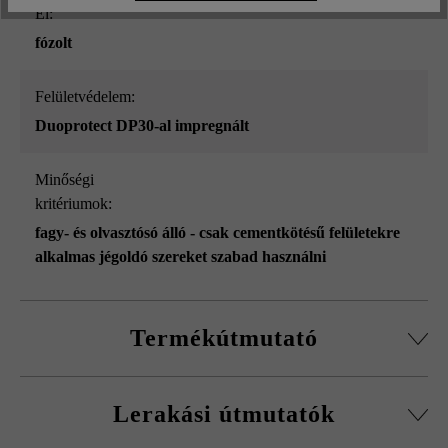
él:
fózolt
Felületvédelem:
Duoprotect DP30-al impregnált
Minőségi
kritériumok:
fagy- és olvasztósó álló - csak cementkötésű felületekre
alkalmas jégoldó szereket szabad használni
Termékútmutató
az összes formátum külön-külön szállítható
Lerakási útmutatók
nagy tartószilárdságú betonból