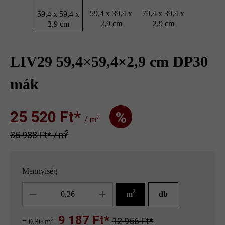
59,4 x 39,4 x
79,4 x 39,4 x
59,4 x 59,4 x
2,9 cm
2,9 cm
2,9 cm
LIV29 59,4×59,4×2,9 cm DP30
mák
25 520 Ft‎‎‎*
%
2
/ m
2
35 988 Ft‎‎‎* / m
Mennyiség
Mennyiség
2
m
db
9 187 Ft*
2
12 956 Ft*
= 0,36 m