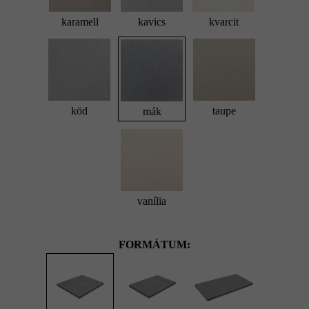
karamell
kavics
kvarcit
köd
taupe
mák
vanília
FORMÁTUM: