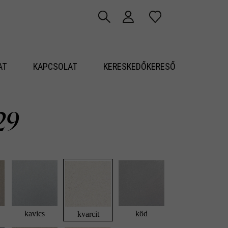
AT
KAPCSOLAT
KERESKEDŐKERESŐ
29
kavics
köd
kvarcit