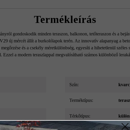
Termékleírás
yról gondoskodik minden teraszon, balkonon, tetőteraszon és a bejára
29 új mércét állít a burkolólapok terén. Az innovatív alapanyag a beto
 megőrzése és a csekély méretkülönbség, egyesíti a hihetetlenül széles
al. Ezzel a modern teraszlappal megvalósítható számos különböző leraká
Szín:
kvarc
Terméktípus:
teras
Térkőtípus:
külön