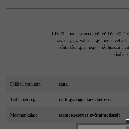
LIV29 lapunk szemet gyönyörködtető látván
kővastagságával és nagy méreteivel a LIV
színtartósság, a megjelenés hosszú távú
kínálatt
Felületi struktúra:
sima
Terhelhetőség:
csak gyalogos közlekedésre
megmunkálás:
szemcseszórt és gyémántcsiszolt