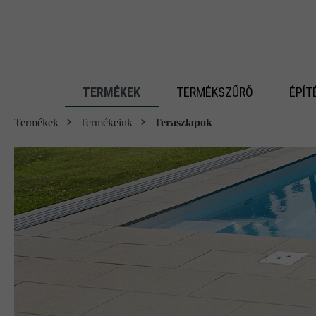
 fő tartalomra
TERMÉKEK
TERMÉKSZŰRŐ
ÉPÍT
Termékek
Termékeink
Teraszlapok