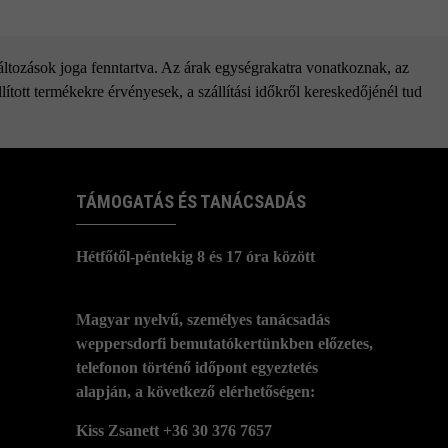
változások joga fenntartva. Az árak egységrakatra vonatkoznak, az
ított termékekre érvényesek, a szállítási időkről kereskedőjénél tud
TÁMOGATÁS ÉS TANÁCSADÁS
Hétfőtől-péntekig 8 és 17 óra között
Magyar nyelvű, személyes tanácsadás
weppersdorfi bemutatókertünkben előzetes,
telefonon történő időpont egyeztetés
alapján, a következő elérhetőségen:
Kiss Zsanett +36 30 376 7657