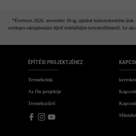
*Érvényes 2026. november 30-ig, ajánlott kiskereskedelmi árak Áf
esetleges raklapbontási díjról érdeklődjön kereskedőinknél. Az akci
ÉPÍTÉSI PROJEKTJÉHEZ
KAPCS
Termékeink
kereske
Az Ön projektje
Kapcsola
Termékszűrő
Kapcsol
Mintake