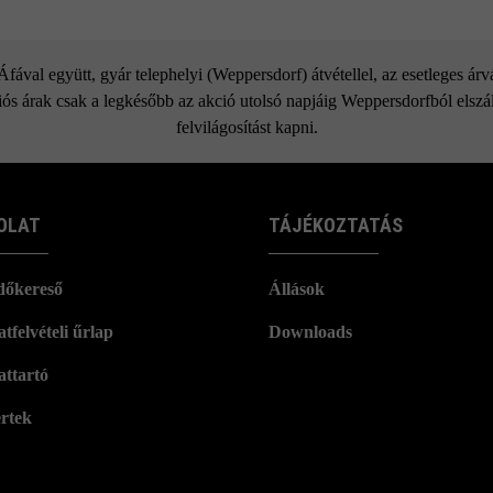
ával együtt, gyár telephelyi (Weppersdorf) átvétellel, az esetleges ár
ós árak csak a legkésőbb az akció utolsó napjáig Weppersdorfból elszáll
felvilágosítást kapni.
OLAT
TÁJÉKOZTATÁS
dőkereső
Állások
tfelvételi űrlap
Downloads
attartó
rtek