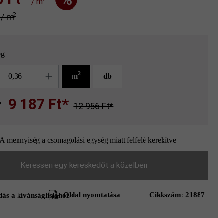
/ m
2
* / m
ég
g
2
m
db
9 187 Ft*
2
12 956 Ft*
A mennyiség a csomagolási egység miatt felfelé kerekítve
Keressen egy kereskedőt a közelben
Oldal nyomtatása
Cikkszám:
21887
ás a kívánságlistához