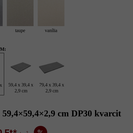
taupe
vanília
M:
 39,4 x 2,9 cm, taupe; LIV29 79,4 x 39,4 x 2,9 cm, kvarcit medencesz
Momento falazóblokk 60 x 19 x15 cm, kréta
59,4 x 39,4 x
79,4 x 39,4 x
 x
2,9 cm
2,9 cm
 59,4×59,4×2,9 cm DP30 kvarcit
Ft‎‎‎*
%
2