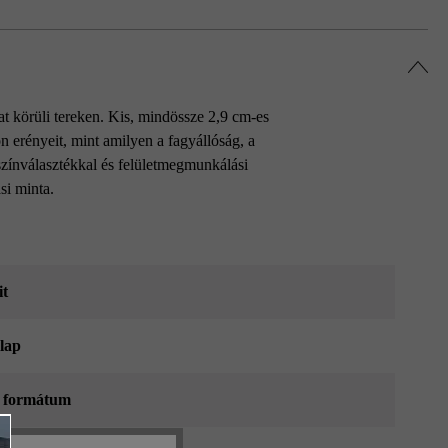
t körüli tereken. Kis, mindössze 2,9 cm-es
n erényeit, mint amilyen a fagyállóság, a
 színválasztékkal és felületmegmunkálási
si minta.
it
zlap
 formátum