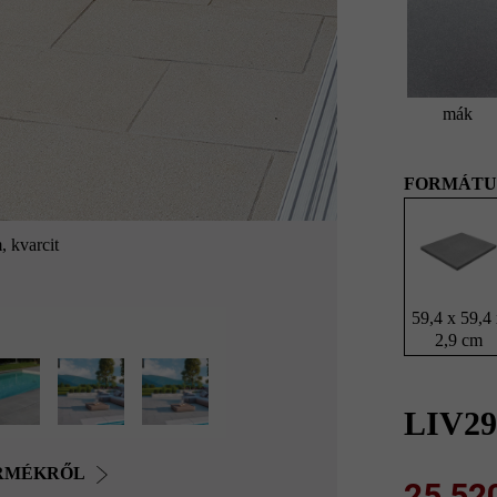
mák
FORMÁTU
, kvarcit
LIV29 79,4 x
59,4 x 59,4
2,9 cm
LIV29
ERMÉKRŐL
25 520 