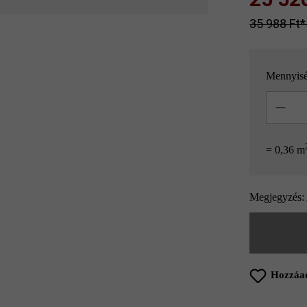
35 988 Ft‎‎‎
Mennyis
Mennyisé
= 0,36 m
Megjegyzés: 
Hozzáad