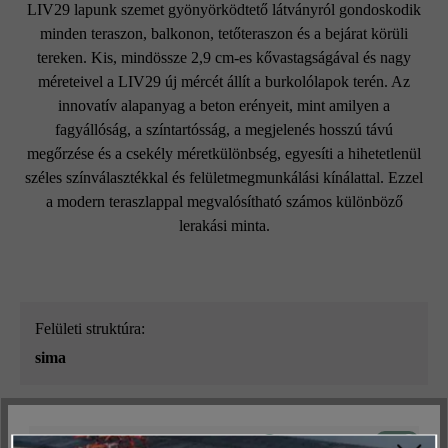
LIV29 lapunk szemet gyönyörködtető látványról gondoskodik
minden teraszon, balkonon, tetőteraszon és a bejárat körüli
tereken. Kis, mindössze 2,9 cm-es kővastagságával és nagy
méreteivel a LIV29 új mércét állít a burkolólapok terén. Az
innovatív alapanyag a beton erényeit, mint amilyen a
fagyállóság, a színtartósság, a megjelenés hosszú távú
megőrzése és a csekély méretkülönbség, egyesíti a hihetetlenül
széles színválasztékkal és felületmegmunkálási kínálattal. Ezzel
a modern teraszlappal megvalósítható számos különböző
lerakási minta.
Felületi struktúra:
sima
Szín:
köd
Aktív
Műszakilag és működéshez szükséges