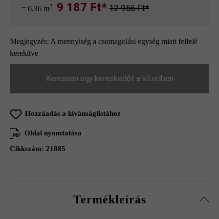
9 187 Ft*
2
12 956 Ft*
= 0,36 m
Megjegyzés: A mennyiség a csomagolási egység miatt felfelé
kerekítve
Keressen egy kereskedőt a közelben
Hozzáadás a kívánságlistához
Oldal nyomtatása
Cikkszám:
21885
Termékleírás