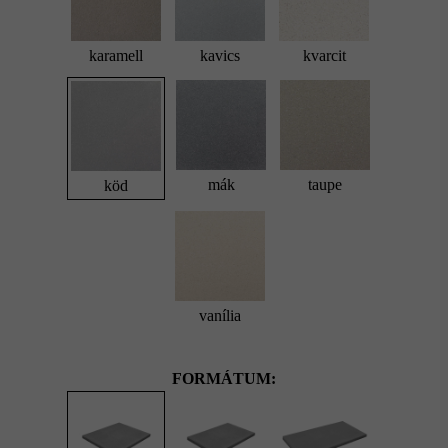
karamell
kavics
kvarcit
mák
taupe
köd
vanília
FORMÁTUM: