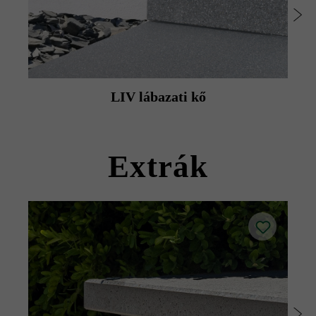
ezért hosszabb ideig képesek hőt leadni.
perem mentén enyhe színváltozás alakulhat ki.
Védje betonlapjait az éles peremű teraszbútorok által
okozott sérülésektől.
Kérjük, tartsa be a karbantartással és gondozással
kapcsolatos utasításainkat.
LIV lábazati kő
Kérjük, vegye figyelembe a lerakási útmutatókat és a
termék adatlapokat az építési tanácsok/szerviz menüpont
alatt.
Extrák