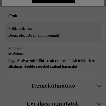
él:
fózolt
Felületvédelem:
Duoprotect DP30-al impregnált
Minőségi
kritériumok:
fagy- és olvasztósó álló - csak cementkötésű felületekre
alkalmas jégoldó szereket szabad használni
Termékútmutató
az összes formátum külön-külön szállítható
Lerakási útmutatók
nagy tartószilárdságú betonból