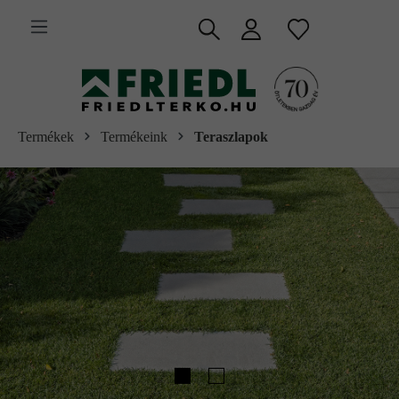
 fő tartalomra
Termékek
Termékeink
Teraszlapok