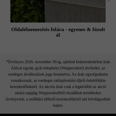
Oldalélnemesítés felára - egyenes & fózolt
él
*Érvényes 2026. november 30-ig, ajánlott kiskereskedelmi árak
Áfával együtt, gyár telephelyi (Weppersdorf) átvétellel, az
esetleges árváltozások joga fenntartva. Az árak egységrakatra
vonatkoznak, az esetleges raklapbontási díjról érdeklődjön
kereskedőinknél. Az akciós árak csak a legkésőbb az akció
utolsó napjáig Weppersdorfból elszállított termékekre
érvényesek, a szállítási időkről kereskedőjénél tud felvilágosítást
kapni.