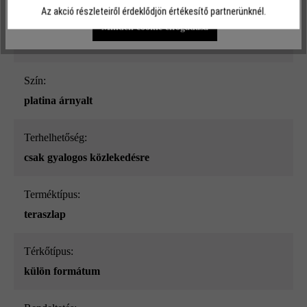
Az akció részleteiről érdeklődjön értékesítő partnerünknél.
Felületi struktúra:
Minden cookie elfogadása
sima
Szín:
platina árnyalt
Terhelhetőség:
csak gyalogos közlekedésre
Terméktípus:
teraszlap
Térkőtípus:
külön formátum