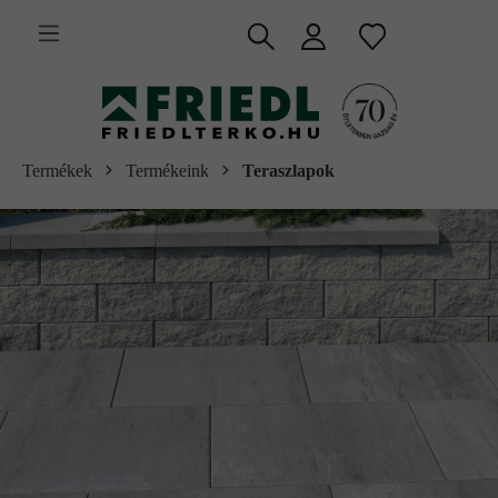
 fő tartalomra
Termékek
Termékeink
Teraszlapok