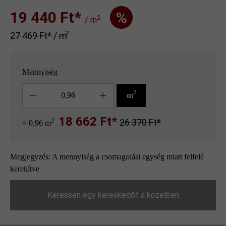
19 440 Ft‎‎‎*
%
2
/ m
2
27 469 Ft‎‎‎* / m
Mennyiség
Mennyiség
2
m
18 662 Ft*
2
26 370 Ft*
= 0,96 m
Megjegyzés: A mennyiség a csomagolási egység miatt felfelé
kerekítve
Keressen egy kereskedőt a közelben