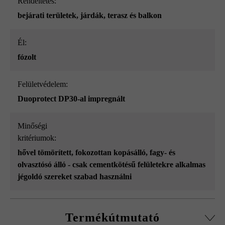
Rendeltetés:
bejárati területek
, járdák
, terasz és balkon
él:
fózolt
Felületvédelem:
Duoprotect DP30-al impregnált
Minőségi
kritériumok:
hővel tömörített
, fokozottan kopásálló
, fagy- és
olvasztósó álló - csak cementkötésű felületekre alkalmas
jégoldó szereket szabad használni
Termékútmutató