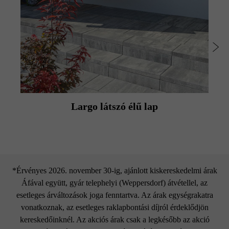
A magasságkülönbségeket elszíneződést nem okozó
műanyag kalapáccsal való kopogtatással azonnal ki kell
egyenlíteni.
Largo látszó élű lap
*Érvényes 2026. november 30-ig, ajánlott kiskereskedelmi árak
Áfával együtt, gyár telephelyi (Weppersdorf) átvétellel, az
esetleges árváltozások joga fenntartva. Az árak egységrakatra
vonatkoznak, az esetleges raklapbontási díjról érdeklődjön
kereskedőinknél. Az akciós árak csak a legkésőbb az akció