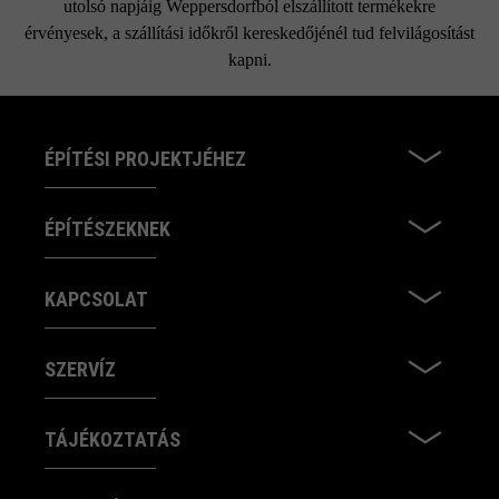
utolsó napjáig Weppersdorfból elszállított termékekre
érvényesek, a szállítási időkről kereskedőjénél tud felvilágosítást
kapni.
ÉPÍTÉSI PROJEKTJÉHEZ
ÉPÍTÉSZEKNEK
KAPCSOLAT
SZERVÍZ
TÁJÉKOZTATÁS