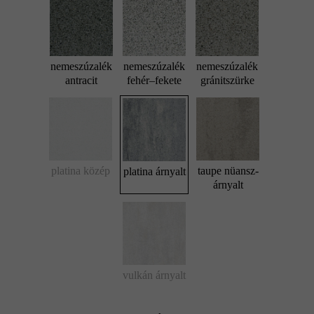
nemeszúzalék
nemeszúzalék
nemeszúzalék
antracit
fehér–fekete
gránitszürke
platina közép
taupe nüansz-
platina árnyalt
árnyalt
vulkán árnyalt