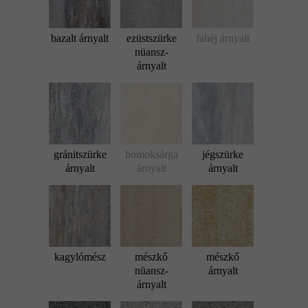
bazalt árnyalt
ezüstszürke
fahéj árnyalt
nüansz-
árnyalt
gránitszürke
homoksárga
jégszürke
árnyalt
árnyalt
árnyalt
kagylómész
mészkő
mészkő
nüansz-
árnyalt
árnyalt