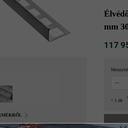
Élvédő
mm 30
117 958
Mennyis
Mennyisé
= 1 db
ERMÉKRŐL