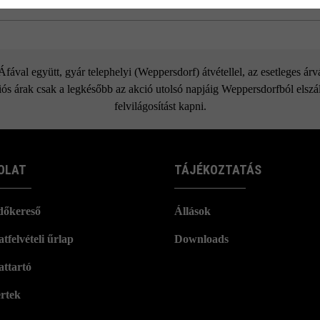
Nemesacél élvédő
ával együtt, gyár telephelyi (Weppersdorf) átvétellel, az esetleges ár
ós árak csak a legkésőbb az akció utolsó napjáig Weppersdorfból elszáll
felvilágosítást kapni.
OLAT
TÁJÉKOZTATÁS
dőkereső
Állások
tfelvételi űrlap
Downloads
attartó
rtek