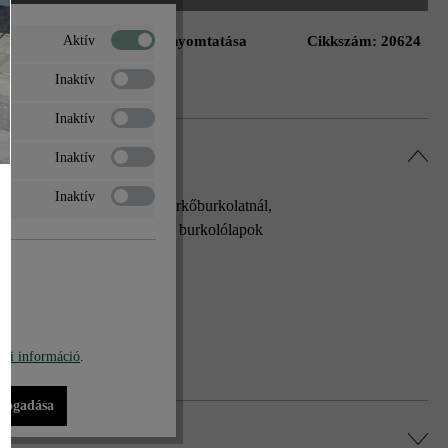
Aktív
Oldal nyomtatása
Cikkszám:
20624
ás a kívánságlistához
Inaktív
Inaktív
Inaktív
Inaktív
eszegélyeknél vagy olyan térkőburkolatnál,
a Classic, a Cadea és a Limes burkolólapok
nemesacél élvédőt.
bi információ
.
lfogadása