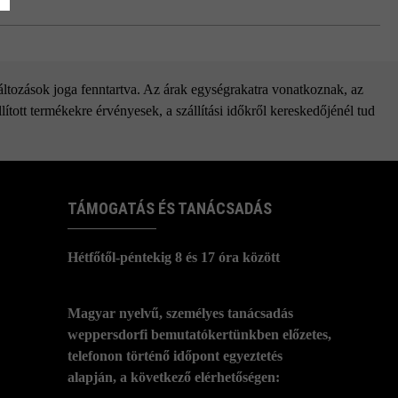
változások joga fenntartva. Az árak egységrakatra vonatkoznak, az
ított termékekre érvényesek, a szállítási időkről kereskedőjénél tud
TÁMOGATÁS ÉS TANÁCSADÁS
Hétfőtől-péntekig 8 és 17 óra között
Magyar nyelvű, személyes tanácsadás
weppersdorfi bemutatókertünkben előzetes,
telefonon történő időpont egyeztetés
alapján, a következő elérhetőségen: