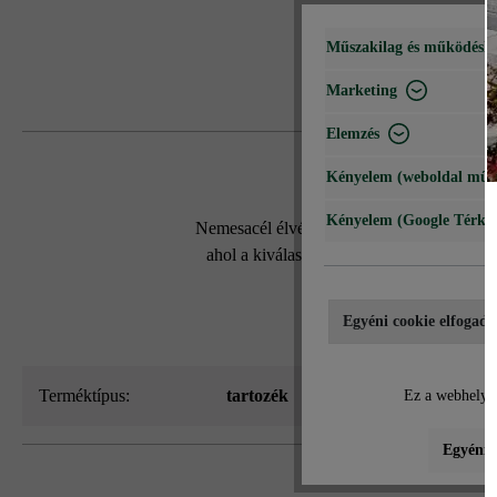
Műszakilag és működéshe
Marketing
Elemzés
Kényelem (weboldal műk
Kényelem (Google Térké
Nemesacél élvédőt akkor használunk, ha sz
ahol a kiválasztott kő vagy lap nem látsz
esetében is. 4 cm
Egyéni cookie elfogadá
Terméktípus:
tartozék
Ez a webhely c
Egyéni b