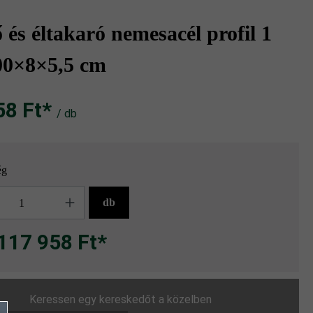
 és éltakaró nemesacél profil 1
0×8×5,5 cm
 Ft‎‎‎*
/ db
Nemesacél élvédő; Linea VG4 térkőlap, gránitszürke árnyalt
ég
g
db
117 958 Ft*
Keressen egy kereskedőt a közelben